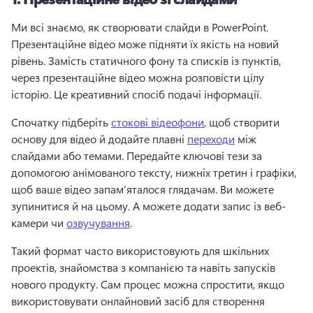
Ми всі знаємо, як створювати слайди в PowerPoint. 
Презентаційне відео може підняти їх якість на новий 
рівень. 
Замість статичного фону та списків із пунктів, 
через презентаційне відео можна розповісти цілу 
історію. 
Це креативний спосіб подачі інформації. 
Спочатку підберіть 
стокові відеофони
, щоб створити 
основу для відео й додайте плавні 
переходи
 між 
слайдами або темами. 
Передайте ключові тези за 
допомогою анімованого тексту, нижніх третин і графіки, 
щоб ваше відео запам’яталося глядачам. 
Ви можете 
зупинитися й на цьому. А можете додати запис із веб-
камери чи 
озвучування
. 
Такий формат часто використовують для шкільних 
проектів, знайомства з компанією та навіть запусків 
нового продукту. Сам процес можна спростити, якщо 
використовувати онлайновий засіб для створення 