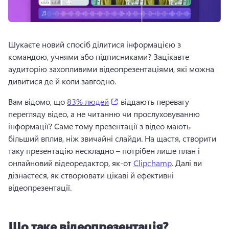
Шукаєте новий спосіб ділитися інформацією з 
командою, учнями або підписниками? 
Зацікавте 
аудиторію захопливими відеопрезентаціями, які можна 
дивитися де й коли завгодно.
(opens in a new tab)
Вам відомо, що 
83% людей
 віддають перевагу 
перегляду відео, а не читанню чи прослуховуванню 
інформації? 
Саме тому презентації з відео мають 
більший вплив, ніж звичайні слайди. 
На щастя, створити 
таку презентацію нескладно – потрібен лише план і 
онлайновий відеоредактор, як-от 
Clipchamp
. 
Далі ви 
дізнаєтеся, як створювати цікаві й ефективні 
відеопрезентації. 
Що таке відеопрезентація?