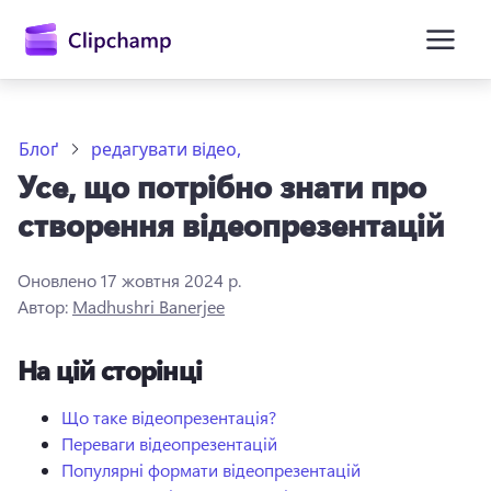
основного
вмісту
Блоґ
редагувати відео,
Усе, що потрібно знати про
створення відеопрезентацій
Оновлено
17 жовтня 2024 р.
Автор:
Madhushri Banerjee
Увійти
На цій сторінці
Спробувати безкоштовно
Що таке відеопрезентація?
Переваги відеопрезентацій
Популярні формати відеопрезентацій