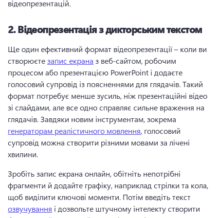
відеопрезентацій.
2.
Відеопрезентація з дикторським текстом
Ще один ефективний формат відеопрезентації – коли ви 
створюєте 
запис екрана
 з веб-сайтом, робочим 
процесом або презентацією PowerPoint і додаєте 
голосовий супровід із поясненнями для глядачів. 
Такий 
формат потребує менше зусиль, ніж презентаційні відео 
зі слайдами, але все одно справляє сильне враження на 
глядачів. 
Завдяки новим інструментам, зокрема 
генераторам реалістичного мовлення
, голосовий 
супровід можна створити різними мовами за лічені 
хвилини. 
Зробіть запис екрана онлайн, обітніть непотрібні 
фрагменти й додайте графіку, наприклад стрілки та кола, 
щоб виділити ключові моменти. 
Потім введіть текст 
озвучування
 і дозвольте штучному інтелекту створити 