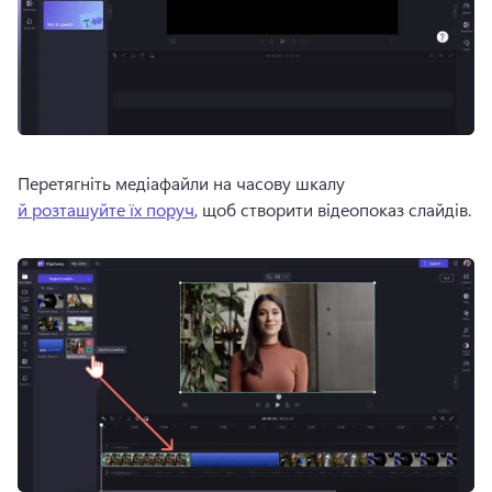
Перетягніть медіафайли на часову шкалу 
й розташуйте їх поруч
, щоб створити відеопоказ слайдів. 