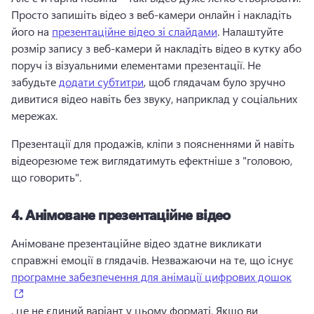
Просто запишіть відео з веб-камери онлайн і накладіть 
його на 
презентаційне відео зі слайдами
. 
Налаштуйте 
розмір запису з веб-камери й накладіть відео в кутку або 
поруч із візуальними елементами презентації. 
Не 
забудьте 
додати субтитри
, щоб глядачам було зручно 
дивитися відео навіть без звуку, наприклад у соціальних 
мережах. 
Презентації для продажів, кліпи з поясненнями й навіть 
відеорезюме теж виглядатимуть ефектніше з "головою, 
що говорить". 
4.
Анімоване презентаційне відео
Анімоване презентаційне відео здатне викликати 
справжні емоції в глядачів. 
Незважаючи на те, що існує 
програмне забезпечення для анімації цифрових дошок
(opens in a new tab)
, це не єдиний варіант у цьому форматі. 
Якщо ви 