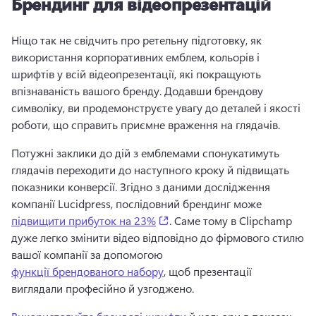
Брендинг для відеопрезентацій
Ніщо так не свідчить про ретельну підготовку, як 
використання корпоративних емблем, кольорів і 
шрифтів у всій відеопрезентації, які покращують 
впізнаваність вашого бренду. 
Додавши брендову 
символіку, ви продемонструєте увагу до деталей і якості 
роботи, що справить приємне враження на глядачів. 
Потужні заклики до дій з емблемами спонукатимуть 
глядачів переходити до наступного кроку й підвищать 
показники конверсії. 
Згідно з даними дослідження 
компанії Lucidpress, послідовний брендинг може 
(opens in a new tab)
підвищити прибуток на 23%
. 
Саме тому в Clipchamp 
дуже легко змінити відео відповідно до фірмового стилю 
вашої компанії за допомогою 
функції брендованого набору
, щоб презентації 
виглядали професійно й узгоджено. 