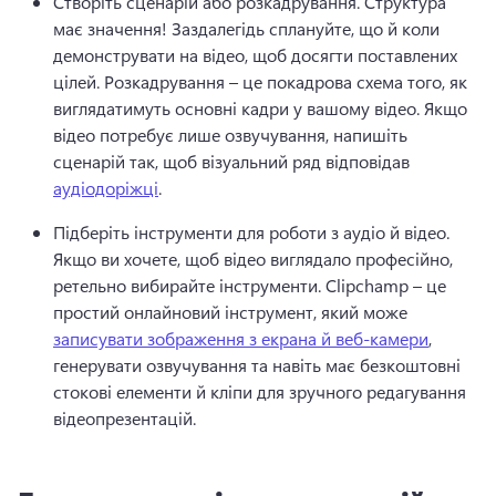
Створіть сценарій або розкадрування. Структура 
має значення! 
Заздалегідь сплануйте, що й коли 
демонструвати на відео, щоб досягти поставлених 
цілей. 
Розкадрування – це покадрова схема того, як 
виглядатимуть основні кадри у вашому відео. 
Якщо 
відео потребує лише озвучування, напишіть 
сценарій так, щоб візуальний ряд відповідав 
аудіодоріжці
. 
Підберіть інструменти для роботи з аудіо й відео. 
Якщо ви хочете, щоб відео виглядало професійно, 
ретельно вибирайте інструменти. 
Clipchamp – це 
простий онлайновий інструмент, який може 
записувати зображення з екрана й веб-камери
, 
генерувати озвучування та навіть має безкоштовні 
стокові елементи й кліпи для зручного редагування 
відеопрезентацій. 