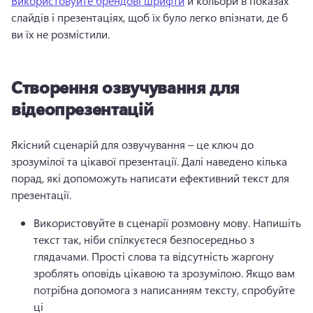
Використовуйте брендові шрифти
 й кольори в показах 
слайдів і презентаціях, щоб їх було легко впізнати, де б 
ви їх не розмістили. 
Створення озвучування для
відеопрезентацій
Якісний сценарій для озвучування – це ключ до 
зрозумілої та цікавої презентації. 
Далі наведено кілька 
порад, які допоможуть написати ефективний текст для 
презентації.
Використовуйте в сценарії розмовну мову. Напишіть 
текст так, ніби спілкуєтеся безпосередньо з 
глядачами. 
Прості слова та відсутність жаргону 
зроблять оповідь цікавою та зрозумілою. 
Якщо вам 
потрібна допомога з написанням тексту, спробуйте 
ці 