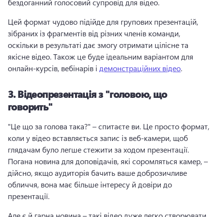
бездоганний голосовий супровід для відео. 
Цей формат чудово підійде для групових презентацій, 
зібраних із фрагментів від різних членів команди, 
оскільки в результаті дає змогу отримати цілісне та 
якісне відео. 
Також це буде ідеальним варіантом для 
онлайн-курсів, вебінарів і 
демонстраційних відео
. 
3.
Відеопрезентація з "головою, що
говорить"
"Це що за голова така?" – спитаєте ви. 
Це просто формат, 
коли у відео вставляється запис із веб-камери, щоб 
глядачам було легше стежити за ходом презентації. 
Погана новина для доповідачів, які соромляться камер, – 
дійсно, якщо аудиторія бачить ваше доброзичливе 
обличчя, вона має більше інтересу й довіри до 
презентації.
Але є й гарна новина – такі відео дуже легко створювати. 