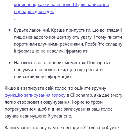
корисні підказки на основі ШІ для написання
сценаріїв для відео
. 
Будьте лаконічні. Краще припустити, що всі глядачі 
лише ненадовго концентрують увагу, і тому писати 
короткими влучними реченнями. 
Розбийте складну 
інформацію на невеликі фрагменти.
Наголосіть на основних моментах. Повторіть і 
підсумуйте основні тези, щоб підкреслити 
найважливішу інформацію.
Якщо ви записуєте свій голос, то оціните зручну 
функцію записування голосу
 в Clipchamp, яка дає змогу 
легко створювати озвучування. 
Корисно трохи 
потренуватися, щоб під час записування ваш голос 
звучав невимушено й упевнено. 
Записування голосу вам не підходить? 
Тоді спробуйте 