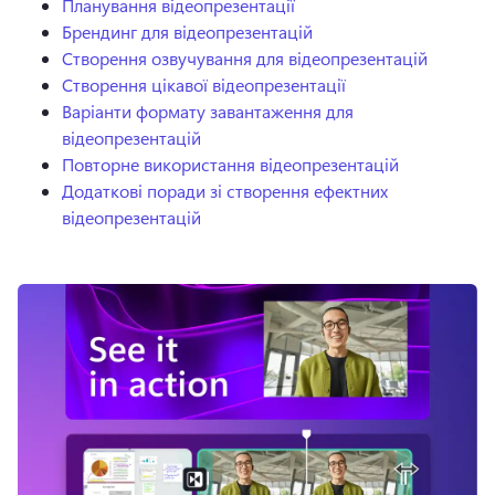
Планування відеопрезентації
Брендинг для відеопрезентацій
Створення озвучування для відеопрезентацій
Створення цікавої відеопрезентації
Варіанти формату завантаження для
відеопрезентацій
Повторне використання відеопрезентацій
Додаткові поради зі створення ефектних
відеопрезентацій