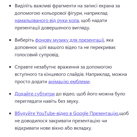
Виділіть важливі фрагменти на записі екрана за 
допомогою кольорової фігури, наприклад 
намальованого від руки кола
, щоб надати 
презентації довершеного вигляду. 
Виберіть 
фонову музику для презентації
, яка 
доповнює цілі вашого відео та не перекриває 
голосовий супровід. 
Справте незабутнє враження за допомогою 
вступного та кінцевого слайдів. 
Наприклад, можна 
просто додати 
анімацію емблеми
. 
Додайте субтитри
 до відео, щоб його можна було 
переглядати навіть без звуку. 
Вбудуйте YouTube-відео в Google Презентацію
,щоб 
не доводилося закривати презентацію чи 
відкривати нове вікно або вкладку. 