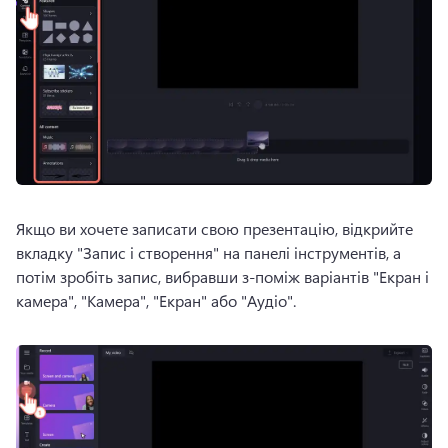
Якщо ви хочете записати свою презентацію, відкрийте 
вкладку "Запис і створення" на панелі інструментів, а 
потім зробіть запис, вибравши з-поміж варіантів "Екран і 
камера", "Камера", "Екран" або "Аудіо". 