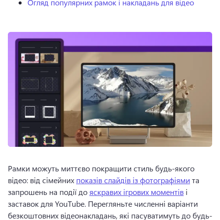
Огляд популярних рамок і накладань для відео
Рамки можуть миттєво покращити стиль будь-якого 
відео: від сімейних 
показів слайдів із фотографіями
 та 
запрошень на події до 
яскравих ігрових моментів
 і 
заставок для YouTube. 
Перегляньте численні варіанти 
безкоштовних відеонакладань, які пасуватимуть до будь-