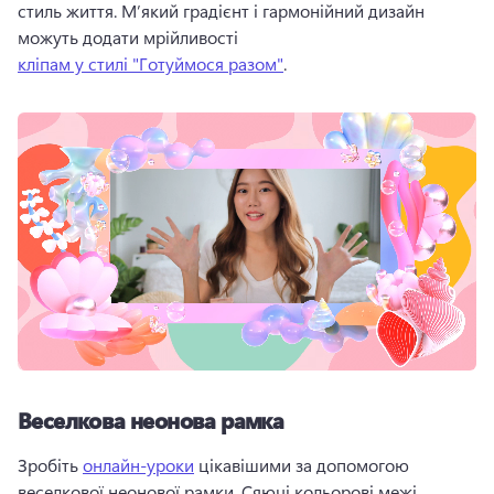
стиль життя. 
М’який градієнт і гармонійний дизайн 
можуть додати мрійливості 
кліпам у стилі "Готуймося разом"
. 
Веселкова неонова рамка
Зробіть 
онлайн-уроки
 цікавішими за допомогою 
веселкової неонової рамки. 
Сяючі кольорові межі 