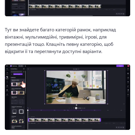
Тут ви знайдете багато категорій рамок, наприклад 
вінтажні, мультимедійні, тривимірні, ігрові, для 
презентацій тощо. 
Клацніть певну категорію, щоб 
відкрити її та переглянути доступні варіанти.