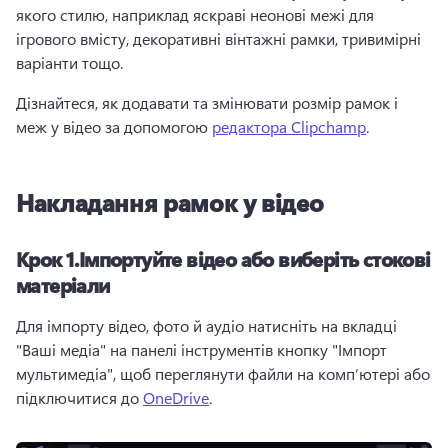
якого стилю, наприклад яскраві неонові межі для 
ігрового вмісту, декоративні вінтажні рамки, тривимірні 
варіанти тощо.
Дізнайтеся, як додавати та змінювати розмір рамок і 
меж у відео за допомогою 
редактора Clipchamp
. 
Накладання рамок у відео
Крок 1.
Імпортуйте відео або виберіть стокові
матеріали
Для імпорту відео, фото й аудіо натисніть на вкладці 
"Ваші медіа" на панелі інструментів кнопку "Імпорт 
мультимедіа", щоб переглянути файли на комп’ютері або 
підключитися до 
OneDrive
. 