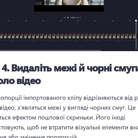
 4.
Видаліть межі й чорні смуг
оло відео
опорції імпортованого кліпу відрізняються від р
ідео, з’являться межі у вигляді чорних смуг. 
Це 
ться ефектом поштової скриньки. Його іноді 
товують, щоб не втратити візуальні елементи вна
ня або змінення пропорцій.