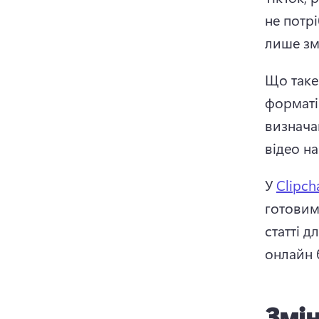
не потр
лише зм
Що таке
форматі
визнача
відео н
У 
Clipc
готовим
статті д
онлайн б
Змін