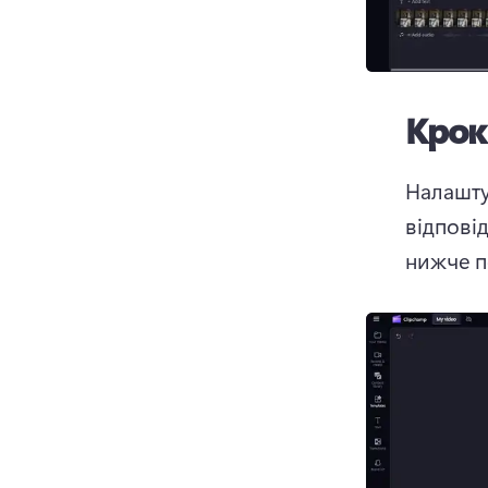
Крок
Налашту
відпові
нижче п