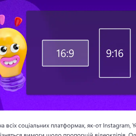
 всіх соціальних платформах, як-от Instagram, Yo
різняться вимоги щодо пропорцій відеокліпів. 
Од