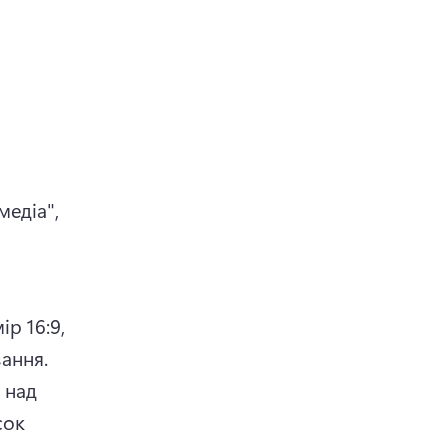
едіа", 
 16:9, 
але ви можете легко змінити його до або під час редагування. 
над 
ок 