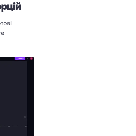
орцій
тові 
е 