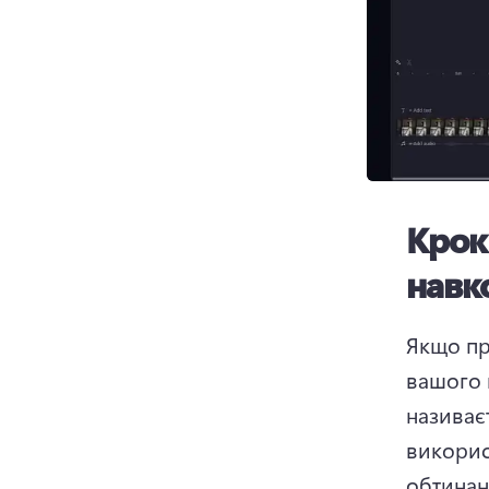
Крок
навк
Якщо пр
вашого в
називає
викорис
обтинан