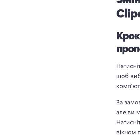
Cli
Крок
проп
Натисніт
щоб виб
комп’ют
За замов
Натисніт
вікном 