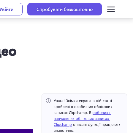
Увійти
Спробувати безкоштовно
део
Увага!
 Знімки екрана в цій статті 
зроблені в особистих облікових 
записах Clipchamp. 
В 
робочих і 
навчальних облікових записах 
Clipchamp
 описані функції працюють 
аналогічно. 