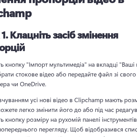
pchamp
 1.
Клацніть засіб змінення
орцій
ь кнопку "Імпорт мультимедіа" на вкладці "Ваші м
рати стокове відео або передайте файл зі свого 
ера чи OneDrive. 
чуванням усі нові відео в Clipchamp мають розмір
ь кнопку розміру на рухомій панелі інструментів 
попереднього перегляду. 
Щоб відобразився спис