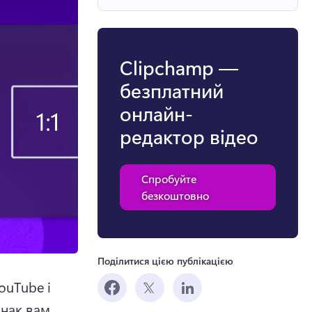
Clipchamp —
безплатний
онлайн-
редактор відео
Спробуйте
безкоштовно
Поділитися цією публікацією
uTube і 
нак вам 