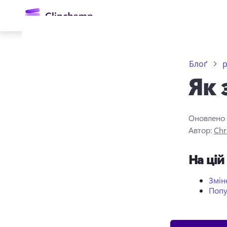
основного
вмісту
Блоґ
р
Як 
Оновлено
Автор:
Chr
Увійти
На цій
Спробувати безкоштовно
Змін
Попу