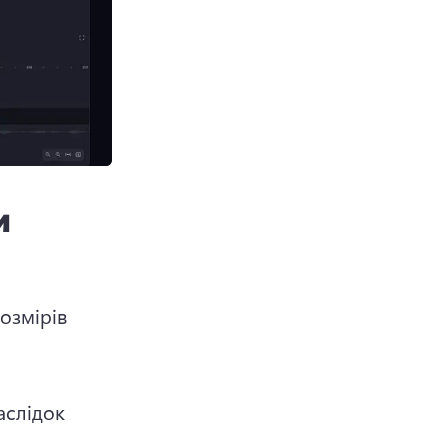
и
озмірів 
слідок 