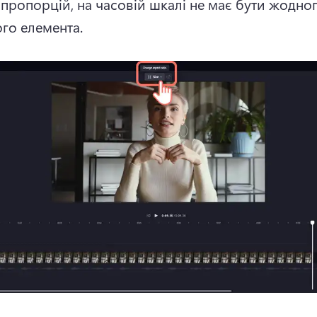
 пропорцій, на часовій шкалі не має бути жодног
го елемента.