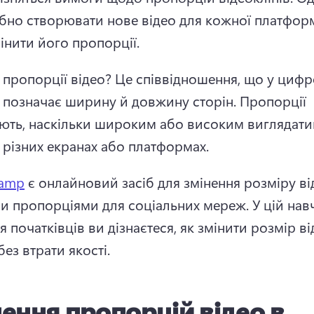
ібно створювати нове відео для кожної платформ
інити його пропорції.
 пропорції відео? 
Це співвідношення, що у цифр
 позначає ширину й довжину сторін. 
Пропорції 
ють, наскільки широким або високим виглядати
а різних екранах або платформах.
hamp
 є онлайновий засіб для змінення розміру від
и пропорціями для соціальних мереж. 
У цій нав
ля початківців ви дізнаєтеся, як змінити розмір ві
ез втрати якості. 
ення пропорцій відео в