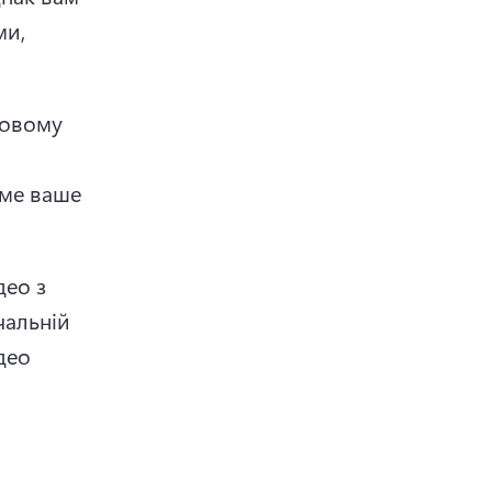
и, 
овому 
ме ваше 
ео з 
чальній 
део 