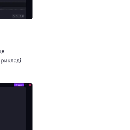
е 
прикладі 