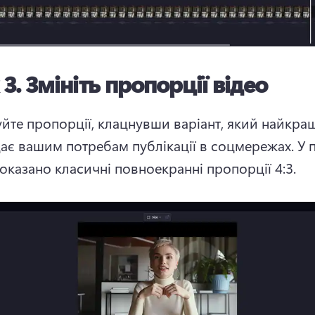
 3.
Змініть пропорції відео
йте пропорції, клацнувши варіант, який найкращ
дає вашим потребам публікації в соцмережах. 
У 
оказано класичні повноекранні пропорції 4:3.