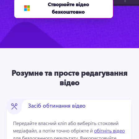
Створюйте відео
безкоштовно
Розумне та просте редагування
відео
Засіб обтинання відео
Передайте власний кліп або виберіть стоковий 
медіафайл, а потім точно обріжте й 
обітніть відео
для бездоганного результату. 
Використовуйте 