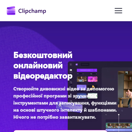
основного
вмісту
Безкоштовний
онлайновий
відеоредактор
Створюйте дивовижні відео за допомогою 
Увійти
професійної програми зі зручними 
Try for free
інструментами для записування, функціями 
на основі штучного інтелекту й шаблонами. 
Нічого не потрібно завантажувати. 