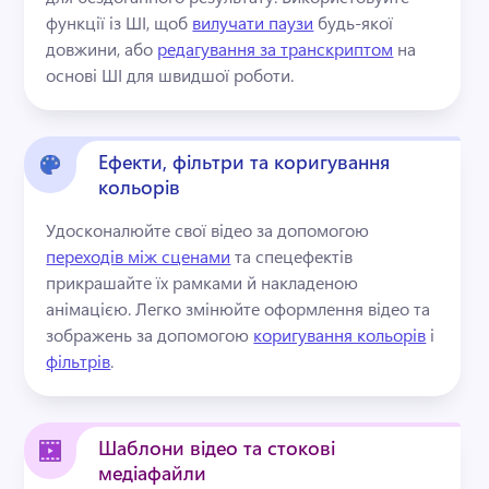
функції із ШІ, щоб 
вилучати паузи
 будь-якої 
довжини, або 
редагування за транскриптом
 на 
основі ШІ для швидшої роботи. 
Ефекти, фільтри та коригування
кольорів
Удосконалюйте свої відео за допомогою 
переходів між сценами
 та спецефектів 
прикрашайте їх рамками й накладеною 
анімацією. 
Легко змінюйте оформлення відео та 
зображень за допомогою 
коригування кольорів
 і 
фільтрів
. 
Шаблони відео та стокові
медіафайли