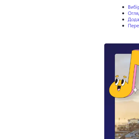
Вибі
Огля
Дода
Пере