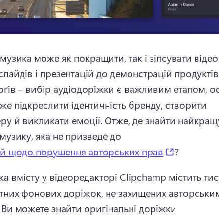
узика може як покращити, так і зіпсувати відео.
слайдів і презентацій до демонстрацій продуктів 
оґів – вибір аудіодоріжки є важливим етапом, ос
же підкреслити ідентичність бренду, створити 
ру й викликати емоції. 
Отже, де знайти найкращу
музику, яка не призведе до 
(opens in 
ій щодо порушення авторських прав
? 
ка вмісту у відеоредакторі Clipchamp містить тися
тних фонових доріжок, не захищених авторським
 
Ви можете знайти оригінальні доріжки 