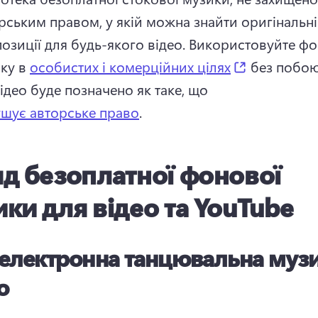
рським правом, у якій можна знайти оригінальні 
озиції для будь-якого відео. 
Використовуйте фо
(opens in a
ку в 
особистих і комерційних цілях
 без побою
ідео буде позначено як таке, що 
шує авторське право
. 
д безоплатної фонової
ки для відео та YouTube
 електронна танцювальна музи
о