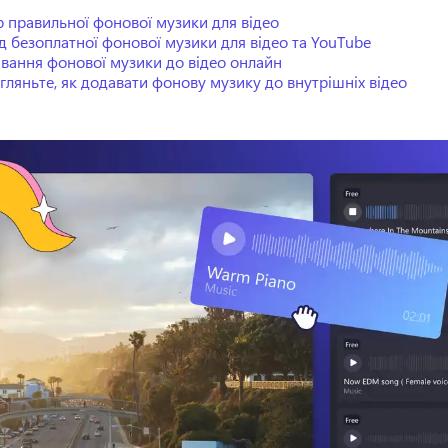
р правильної фонової музики для відео
д безоплатної фонової музики для відео та YouTube
вання фонової музики до відео онлайн
гляньте, як додавати фонову музику до внутрішніх відео