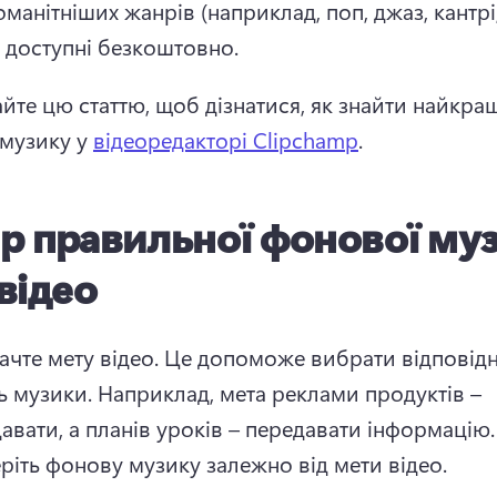
манітніших жанрів (наприклад, поп, джаз, кантрі
і доступні безкоштовно. 
йте цю статтю, щоб дізнатися, як знайти найкращ
музику у 
відеоредакторі Clipchamp
. 
р правильної фонової му
відео
ачте мету відео. Це допоможе вибрати відповідн
ь музики. 
Наприклад, мета реклами продуктів – 
продавати, а планів 
ріть фонову музику залежно від мети відео. 