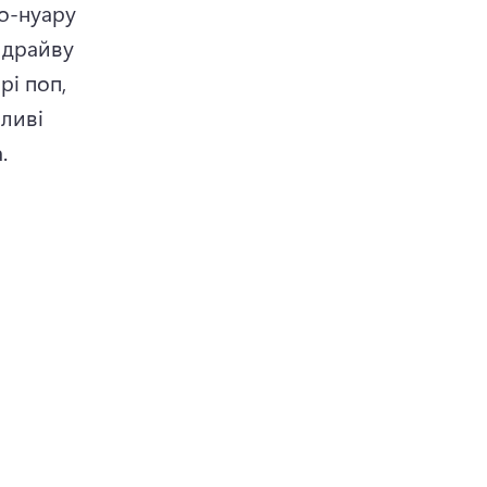
о-нуару 
 драйву 
і поп, 
ливі 
. 