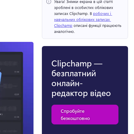
Увага!
 Знімки екрана в цій статті 
зроблені в особистих облікових 
записах Clipchamp. 
В 
робочих і 
навчальних облікових записах 
Clipchamp
 описані функції працюють 
аналогічно. 
Clipchamp —
безплатний
онлайн-
редактор відео
Спробуйте
безкоштовно