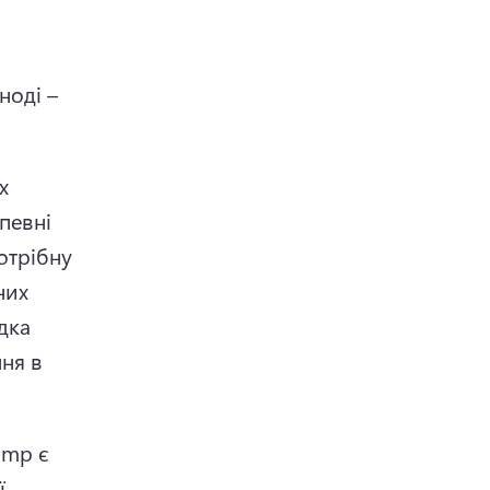
 
оді – 
 
евні 
трібну 
их 
ка 
я в 
mp є 
 