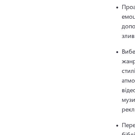
Проа
емоц
допо
злив
Вибе
жанр
стил
атмо
віде
музи
рекл
Пере
бібл