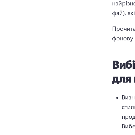
найрізно
фай), як
Прочита
фонову 
Вибі
для 
Визн
стил
Вибе