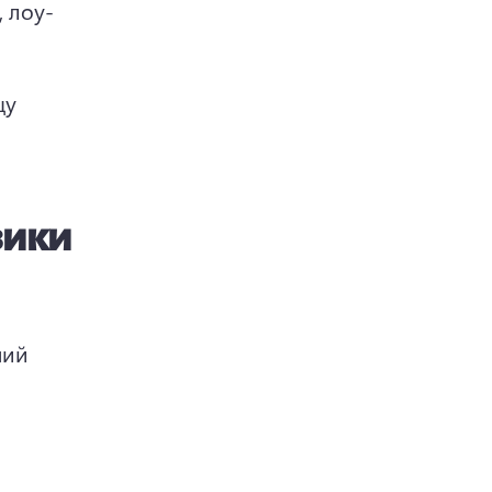
, лоу-
у 
зики
ий 
уроків – передавати інформацію. 