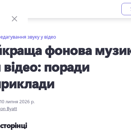
едагування звуку у відео
краща фоновa музи
 відео: поради
приклади
10 липня 2026 р.
ron Byatt
 сторінці