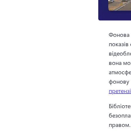
Фонова м
показів 
відеобл
вона мо
атмосфе
фонову 
претенз
Бібліоте
безопла
правом.