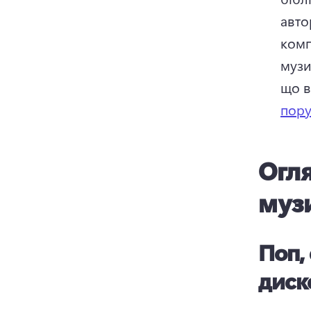
авто
комп
музи
що в
пору
Огля
музи
Поп,
диск