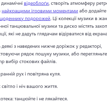
 динамічні 
відеоблоґи
, створіть атмомферу ретр
 
найкращими ігровими моментами
 або додайте
щоденнику подорожей
. 
Ці колекції музики в жанр
нної танцювальної музики та диско містять захоп
ії, які не дадуть глядачам відірватися від екрана
 деякі з наведених нижче доріжок у редакторі, 
товуючи рядок пошуку музики, або перегляньте 
mp вибір стокових файлів. 
 ранній рух і повітряна куля. 
 світло і ніч вашого життя. 
отека: танцюйте і не лякайтеся. 