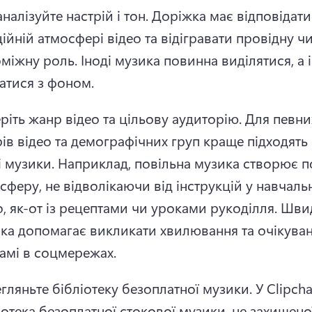
налізуйте настрій і тон. Доріжка має відповідати 
ійній атмосфері відео та відігравати провідну чи
міжну роль. 
Іноді музика повинна виділятися, а ін
атися з фоном. 
ріть жанр відео та цільову аудиторію. Для певних
ів відео та демографічних груп краще підходять п
і музики. 
Наприклад, повільна музика створює по
сферу, не відволікаючи від інструкцій у навчальн
о, як-от із рецептами чи уроками рукоділля. 
Швид
ка допомагає викликати хвилювання та очікуванн
амі в соцмережах. 
гляньте бібліотеку безоплатної музики. У Clipcha
іотека безоплатної стокової музики, не захищеної