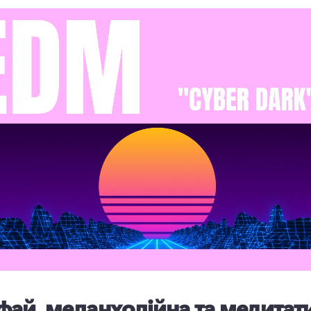
фай, меланхолійна та медитат