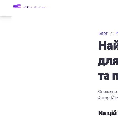
основного
вмісту
Блоґ
Р
Най
для
та 
Увійти
Спробувати безкоштовно
Оновлено
Автор:
Kie
На цій