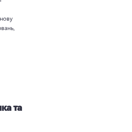
нову 
 new tab)
вань, 
ка та