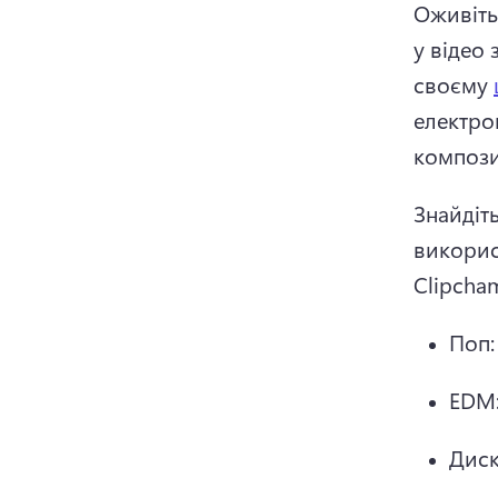
Оживіть
у відео з
своєму 
електро
композиц
Знайдіть
викорис
Clipcha
Поп:
EDM:
Диск