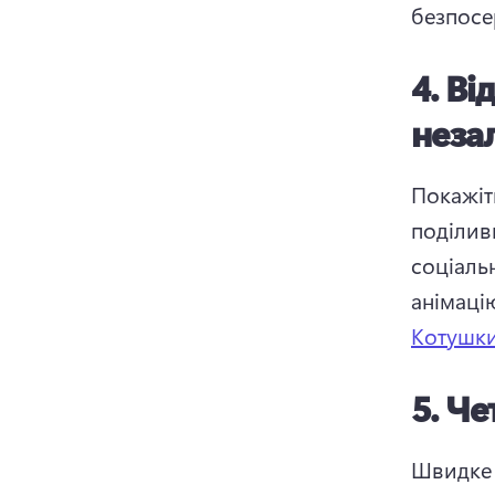
безпосе
4.
Ві
неза
Покажіть
поділив
соціаль
анімацію
Котушки
5.
Че
Швидке 