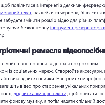
 щоб поділитися в Інтернеті з деякими феєрверка
імований текст
, наклейки та червона, біло-синя к
е забудьте змінити розмір відео для різних платф
товуючи безкоштовну 
інструмент резерватора 
p. 
тріотичні ремесла відеопосіб
те майстерні творіння та діліться покроковим 
ком із соціальних мереж. 
Створюйте аксесуари, 
и або викладайте навички. 
Настройте смартфон а
 запишіть відео про створення унікальних прикра
ності, 
додайте анімацію тексту
 , щоб описати інст
ати фонову музику, а потім надати спільний дост