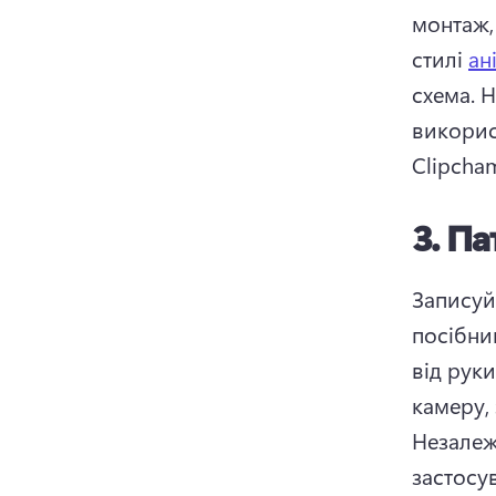
монтаж,
стилі 
ан
схема. 
Н
викорис
Clipcham
3.
Па
Записуй
посібни
від рук
камеру,
Незалеж
застосув