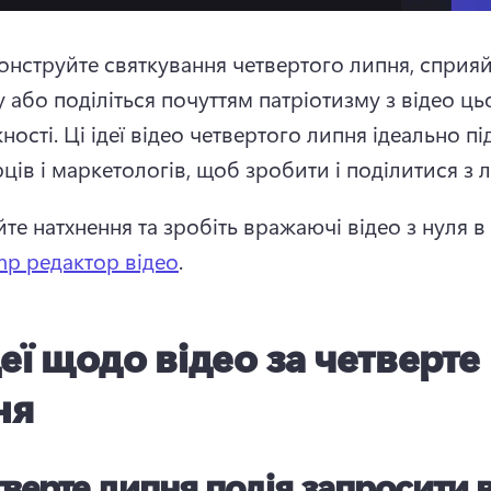
нструйте святкування четвертого липня, сприяй
 або поділіться почуттям патріотизму з відео цьо
ності. 
Ці ідеї відео четвертого липня ідеально пі
ців і маркетологів, щоб зробити і поділитися з л
те натхнення та зробіть вражаючі відео з нуля в 
mp редактор відео
. 
деї щодо відео за четверте
ня
верте липня подія запросити 