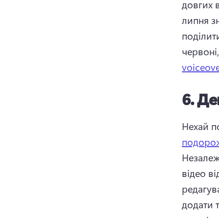
довгих в
липня з
поділити
червоні,
voiceov
6.
Де
Нехай п
подорож
Незалеж
відео ві
редагув
додати т