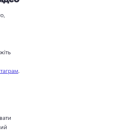
, 
жіть 
стаграм
. 
вати 
ий 