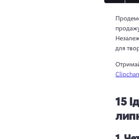
Продемо
продажу
Незалеж
для твор
Отримай
Clipcha
15 І
лип
1.
Чет