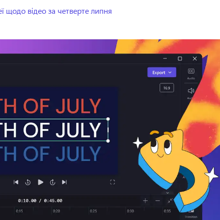
деї щодо відео за четверте липня