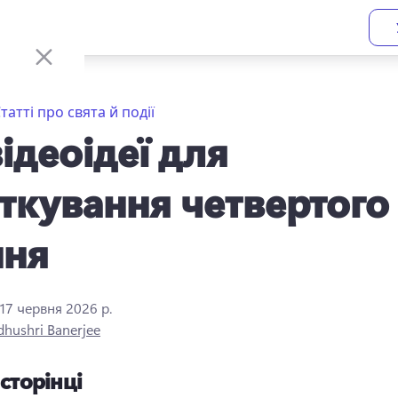
татті про свята й події
відеоідеї для
ткування четвертого
пня
17 червня 2026 р.
hushri Banerjee
 сторінці