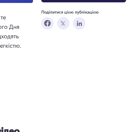
Поділитися цією публікацією
те 
го Дня 
дходять 
егкістю. 
відео