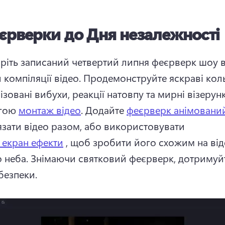
єрверки до Дня незалежності
ріть записаний четвертий липня феєрверк шоу в
компіляції відео. 
Продемонструйте яскраві коль
зовані вибухи, реакції натовпу та мирні візерунк
гою 
монтаж відео
. 
Додайте 
феєрверк анімований
язати відео разом, або використовувати 
 екран ефекти
 , щоб зробити його схожим на віде
 неба. 
Знімаючи святковий феєрверк, дотримуйт
безпеки. 