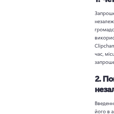
Запрошен
незалеж
громадс
викорис
Clipcham
час, міс
запроше
2.
По
неза
Введенн
його в а