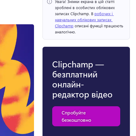
Увага!
 Знімки екрана в цій статті 
зроблені в особистих облікових 
записах Clipchamp. 
В 
робочих і 
навчальних облікових записах 
Clipchamp
 описані функції працюють 
аналогічно. 
Clipchamp —
безплатний
онлайн-
редактор відео
Спробуйте
безкоштовно