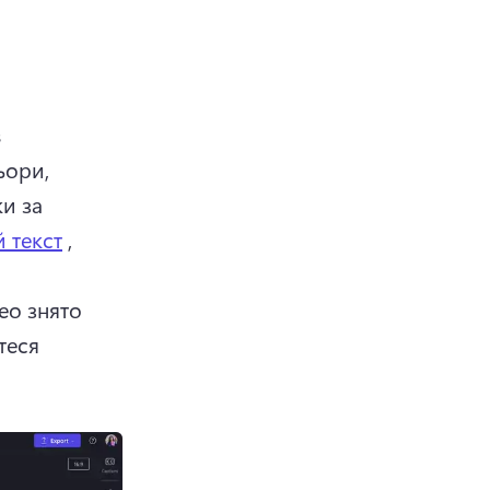
 
ори, 
и за 
 текст
 , 
о знято 
еся 