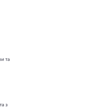
и та 
а з 