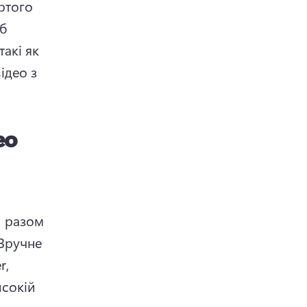
ртого 
б 
акі як 
ідео з 
ео
 разом 
Зручне 
, 
сокій 