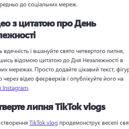
редньо до соціальних мереж. 
део з цитатою про День
лежності
 вдячність і вшануйте свято четвертого липня, 
шись відомою цитатою до Дня Незалежності в 
них мережах. 
Просто додайте цікавий текст, фігур
 через відео феєрверків і опублікуйте його на 
 Instagram
. 
тверте липня TikTok vlogs
створення 
TikTok vlog
 продемонструє веселі свят