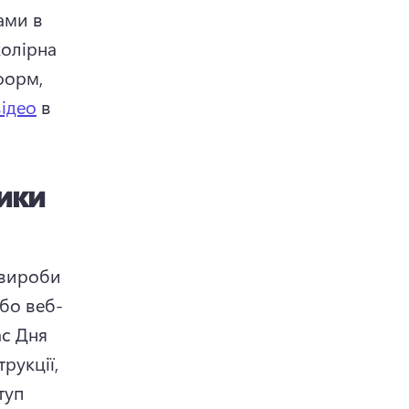
ми в 
олірна 
орм, 
відео
 в 
ники
вироби 
бо веб-
с Дня 
рукції, 
уп 