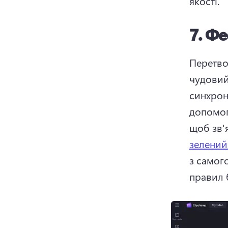
якості. 
7.
Фе
Перетво
чудовий 
синхроні
допомо
щоб зв'
зелений
з самого
правил 