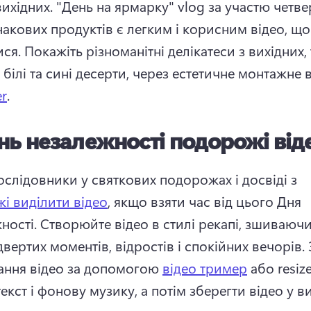
ихідних. 
"День на ярмарку" vlog за участю четве
накових продуктів є легким і корисним відео, що
ся. 
Покажіть різноманітні делікатеси з вихідних, т
 білі та сині десерти, через естетичне монтажне в
er
. 
нь незалежності подорожі від
ослідовники у святкових подорожах і досвіді з 
і виділити відео
, якщо взяти час від цього Дня 
ності. 
Створюйте відео в стилі рекапі, зшиваючи
двертих моментів, відростів і спокійних вечорів. 
ання відео за допомогою 
відео тример
 або resizer
екст і фонову музику, а потім зберегти відео у ви