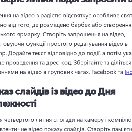
ня на відео з радістю відсвяткує особливе свято
но від того, де розміщено барбек або створення 
ького ярмарку. 
Створіть запрошення на відео, 
товуючи функції простого редагування відео в 
p. 
Додайте текст відповідно до події, а потім ука
це проведення та дрес-код. 
Зберігайте та діліться 
ннями на відео в групових чатах, Facebook та 
Ін
каз слайдів із відео до Дня
лежності
я четвертого липня спогади на камеру і компілю
втентичне відео показу слайдів. 
Створіть пам'ятн