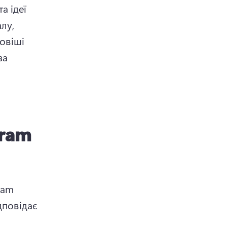
 ідеї 
у, 
овіші 
а 
gram
am 
повідає 