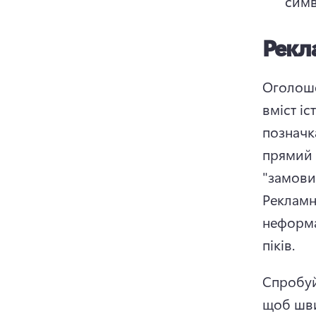
симв
Рекл
Оголоше
вміст іс
позначк
прямий з
Рекламн
неформа
піків. 
Спробуй
щоб шви