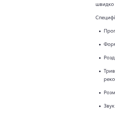
швидко 
Специфі
Пропо
Форм
Розді
Трив
реко
Розм
Звук