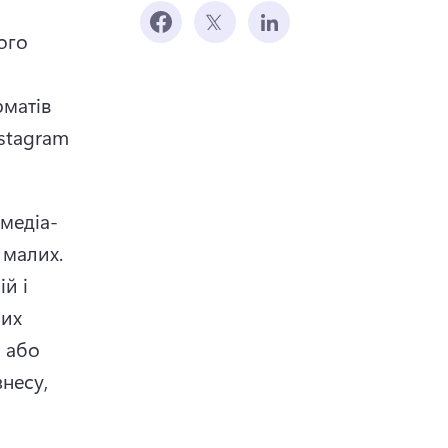
го 
матів 
stagram 
s in a new tab)
медіа-
маркетингу для компаній будь-якого розміру - великих і малих. 
 і 
их 
 або 
несу, 