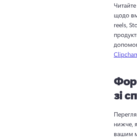
Читайте 
щодо вм
reels, S
продукт
допомог
Clipcha
Фор
зі с
Перегля
нижче, я
вашим м