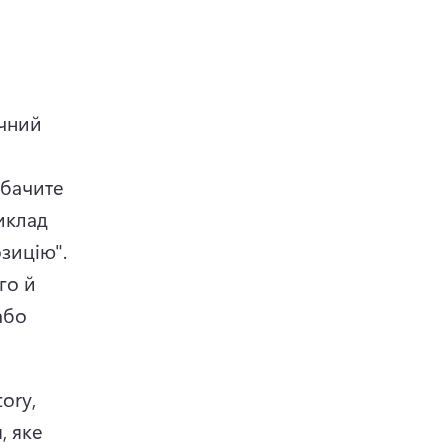
чний 
бачите 
иклад 
"замовити зараз", "дізнатися більше" та "отримати пропозицію". 
о й 
бо 
ry, 
 яке 