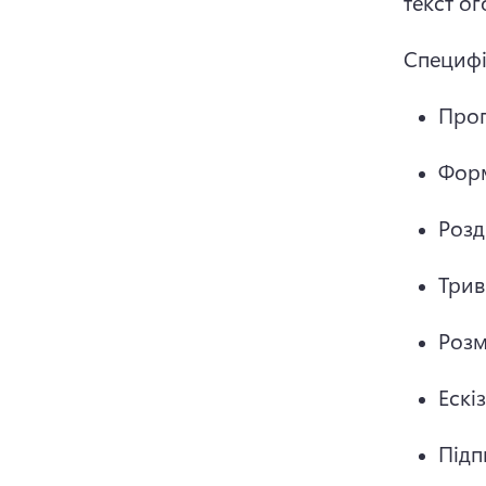
текст о
Специфі
Пропо
Форм
Розді
Трив
Розм
Ескі
Підп