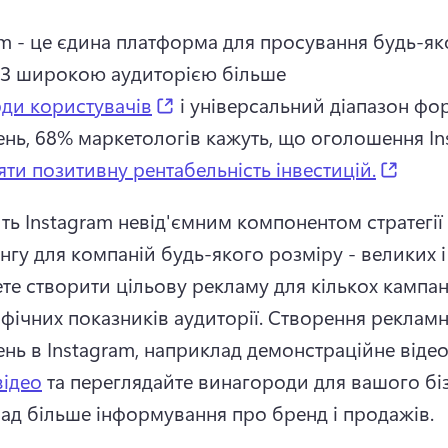
am - це єдина платформа для просування будь-яко
З широкою аудиторією більше 
(opens in a new tab)
рди користувачів
 і універсальний діапазон фор
нь, 68% маркетологів кажуть, що оголошення In
(open
яти позитивну рентабельність інвестицій.
ть Instagram невід'ємним компонентом стратегії 
те створити цільову рекламу для кількох кампаній
фічних показників аудиторії. 
Створення рекламн
нь в Instagram, наприклад демонстраційне відео
ідео
 та переглядайте винагороди для вашого біз
ад більше інформування про бренд і продажів. 