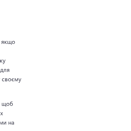
 якщо 
у 
для 
 своєму 
 щоб 
 
ми на 