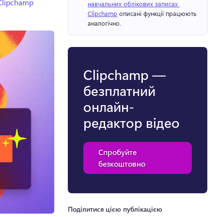
Clipchamp
навчальних облікових записах 
Clipchamp
 описані функції працюють 
аналогічно. 
Clipchamp —
безплатний
онлайн-
редактор відео
Спробуйте
безкоштовно
Поділитися цією публікацією