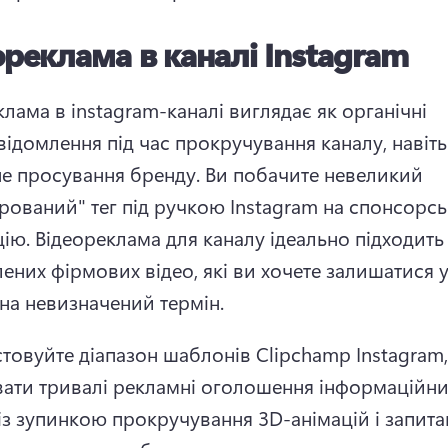
ореклама в каналі Instagram
лама в instagram-каналі виглядає як органічні 
відомлення під час прокручування каналу, навіть
не просування бренду. 
Ви побачите невеликий 
рований" тег під ручкою Instagram на спонсорськ
ію. 
Відеореклама для каналу ідеально підходить 
ених фірмових відео, які ви хочете залишатися у
 на невизначений термін. 
товуйте діапазон шаблонів Clipchamp Instagram,
ати тривалі рекламні оголошення інформаційних
 із зупинкою прокручування 3D-анімацій і запита