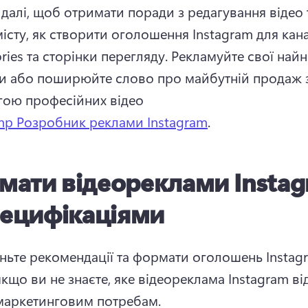
далі, щоб отримати поради з редагування відео та
істу, як створити оголошення Instagram для канал
tories та сторінки перегляду. 
Рекламуйте свої найн
и або поширюйте слово про майбутній продаж з
ою професійних відео 
mp Розробник реклами Instagram
. 
мати відеореклами Insta
пецифікаціями
ньте рекомендації та формати оголошень Instagr
кщо ви не знаєте, яке відеореклама Instagram від
аркетинговим потребам. 