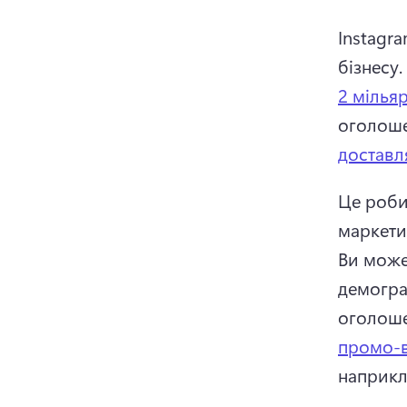
Instagr
бізнесу. 
2 мілья
оголоше
доставл
Це роби
Ви може
демогра
оголоше
промо-в
наприкл