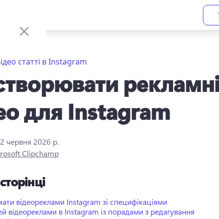
ідео статті в Instagram
створювати рекламн
ео для Instagram
2 червня 2026 р.
rosoft Clipchamp
 сторінці
ати відеореклами Instagram зі специфікаціями
дей відеореклами в Instagram із порадами з редагування