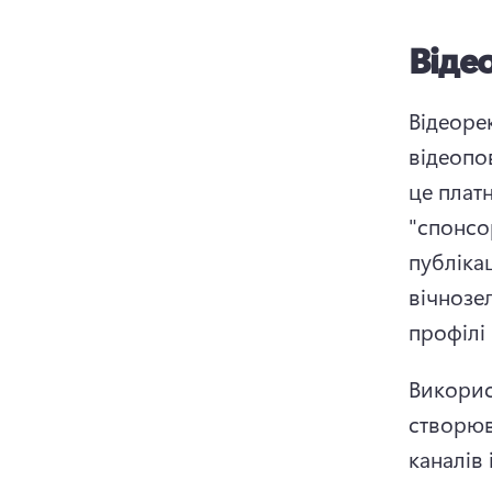
Віде
Відеорек
відеопо
це плат
"спонсо
публікац
вічнозел
профілі
Викорис
створюв
каналів