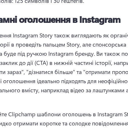
олів: 125 символів і 30 гештегів. 
амні оголошення в Instagram
ння Instagram Story також виглядають як органі
торії в проведіть пальцем Story, але спонсорська 
а буде під ручкою Instagram бренду. 
Ви також по
аклик до дії (CTA) в нижній частині історії, напр
і оголошення ідеально підходять для неофіційног
льного вмісту, наприклад відео за лаштунками а
те Clipchamp шаблони оголошень в Instagram Sto
дко отримати коротке та солодке повідомлення,