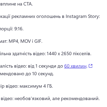
вплине на CTA. 
кації рекламних оголошень в Instagram Story:
рції: 9:16. 
ат: MP4, MOV і GIF. 
льна здатність відео: 1440 x 2650 пікселів. 
(opens
алість відео: від 1 секунди до 
60 хвилин,
мендовано до 10 секунд. 
ір відео: максимум 4 ГБ. 
 відео: необов'язковий, але рекомендований. 