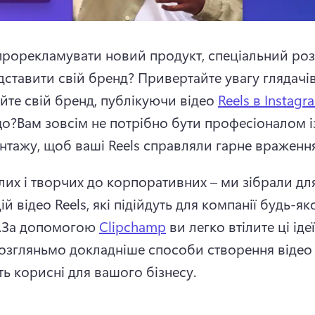
прорекламувати новий продукт, спеціальний ро
дставити свій бренд? 
Привертайте увагу глядачів 
йте свій бренд, публікуючи відео 
Reels в Instagr
що?
Вам зовсім не потрібно бути професіоналом із
нтажу, щоб ваші Reels справляли гарне враження
лих і творчих до корпоративних – ми зібрали для
й відео Reels, які підійдуть для компанії будь-яко
.
За допомогою 
Clipchamp
 ви легко втілите ці ідеї 
озгляньмо докладніше способи створення відео R
ть корисні для вашого бізнесу.