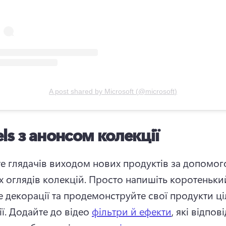
A post shared by
Microsoft
(
@microsoft
)
els з анонсом колекції
те глядачів виходом нових продуктів за допомог
 оглядів колекцій. 
Просто напишіть коротенький
 декорації та продемонструйте свої продукти ціл
ї. 
Додайте до відео 
фільтри й ефекти
, які відпов