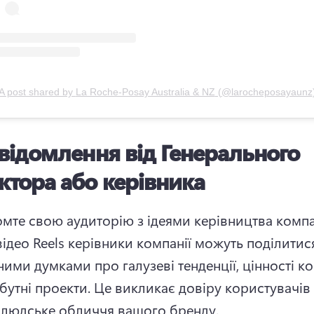
A post shared by
La Roche-Posay Australia & NZ
(
@larocheposayaunz
відомлення від Генерального
ктора або керівника
мте свою аудиторію з ідеями керівництва компан
відео Reels керівники компанії можуть поділитися
ими думками про галузеві тенденції, цінності ком
бутні проекти. 
Це викликає довіру користувачів і
 людське обличчя вашого бренду.