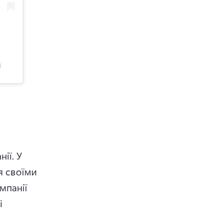
)
ії. 
У 
 своїми 
панії 
 