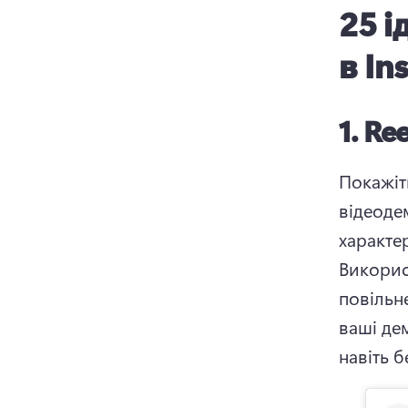
25 і
в In
1.
Ree
Покажіт
відеодем
Викорис
повільн
ваші де
навіть б