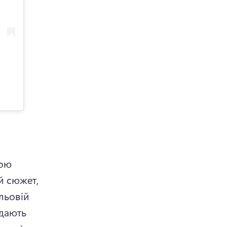
ою 
 сюжет, 
ьовій 
ідають 