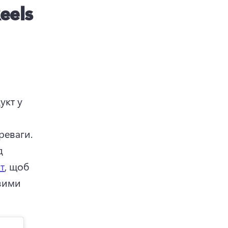
eels
кт у 
характеристик продукту, які найкраще описують його переваги. 
 
т
, щоб 
вими 