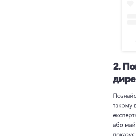
2.
По
дире
Познайо
такому 
експертн
або май
показує