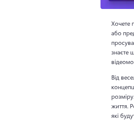
Хочете 
або пре
просува
знаєте 
відеомо
Від весе
концепці
розміру
життя. 
Р
які буду