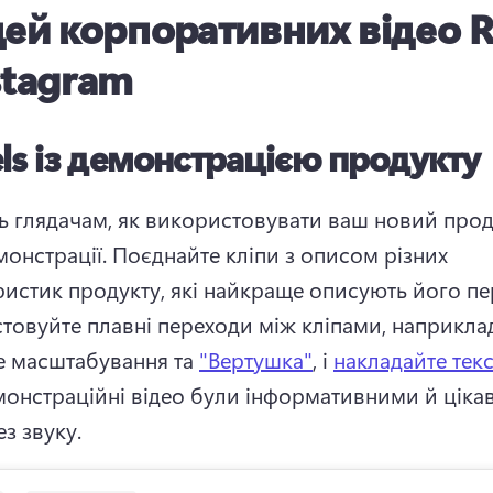
дей корпоративних відео R
stagram
ls із демонстрацією продукту
ь глядачам, як використовувати ваш новий проду
онстрації. 
Поєднайте кліпи з описом різних 
товуйте плавні переходи між кліпами, наприклад
е масштабування та 
"Вертушка"
, і 
накладайте текс
монстраційні відео були інформативними й ціка
ез звуку. 