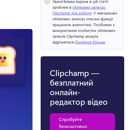
Увага!
Знімки екрана в цій статті 
зроблені в 
облікових записах 
Clipchamp для роботи
. У навчальних 
облікових записах описані функції 
працюють аналогічно. 
Посібники з 
використання особистих облікових 
записів Clipchamp можуть 
відрізнятися.
Дізнатися більше
. 
Clipchamp —
безплатний
онлайн-
редактор відео
Спробуйте
безкоштовно