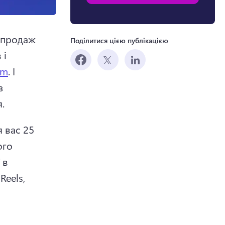
зпродаж 
Поділитися цією публікацією
і 
am
. 
І 
 
.
 вас 25 
го 
в 
eels, 