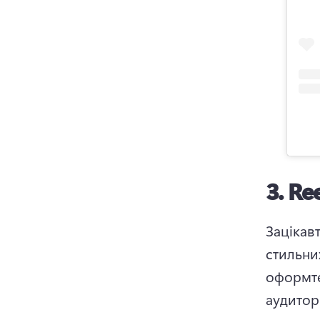
3.
Re
Зацікав
стильних
оформте
аудиторі