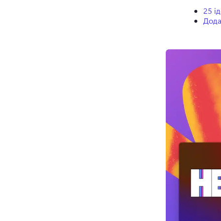
25 і
Дода