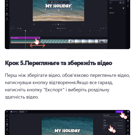
Крок 5.Перегляньте та збережіть відео
Перш ніж зберігати відео, обов'язково перегляньте відео, 
натиснувши кнопку відтворення.Якщо все гаразд, 
натисніть кнопку "Експорт" і виберіть роздільну 
здатність відео.