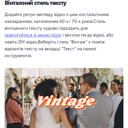
Вінтажний стиль тексту
Додайте ретро-вигляду відео з цим ностальгічним 
накладанням, натхненним 60-х і 70-х років.Стиль 
вінтажного тексту чудово підходить для 
приготуйтеся зі мною vlogs
 і весілля recap відео, або 
навіть DIY відео.Виберіть стиль "Вінтаж" з-поміж 
варіантів тексту на вкладці "Текст" на панелі 
інструментів.