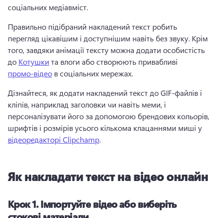
соціальних медіавміст.
Правильно підібраний накладений текст робить 
перегляд цікавішим і доступнішим навіть без звуку. Крім 
того, завдяки анімації тексту можна додати особистість 
до 
Котушки
 та влоги або створюють привабливі 
промо-відео
 в соціальних мережах.
Дізнайтеся, як додати накладений текст до GIF-файлів і 
кліпів, наприклад заголовки чи навіть меми, і 
персоналізувати його за допомогою брендових кольорів, 
шрифтів і розмірів усього кількома клацаннями миші у 
відеоредакторі Clipchamp
. 
Як накладати текст на відео онлайн
Крок 1. Імпортуйте відео або виберіть
стокові матеріали