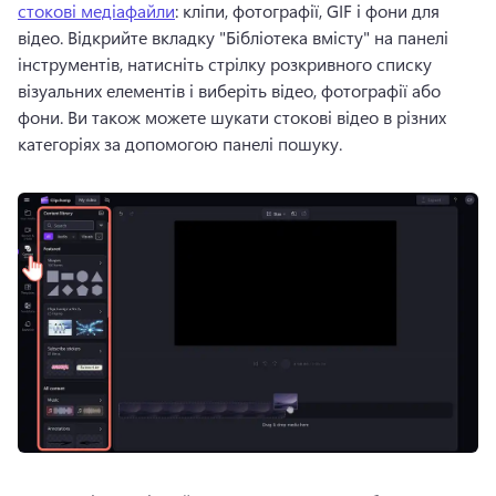
стокові медіафайли
: кліпи, фотографії, GIF і фони для 
відео. Відкрийте вкладку "Бібліотека вмісту" на панелі 
інструментів, натисніть стрілку розкривного списку 
візуальних елементів і виберіть відео, фотографії або 
фони. Ви також можете шукати стокові відео в різних 
категоріях за допомогою панелі пошуку. 