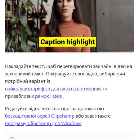
Накладайте текст, щоб перетворювати звичайні відео на 
захопливий вміст. Покращуйте свої відео, вибираючи 
потрібний варіант із 
найкращих шрифтів для відео в соцмережі
 та 
привабливих 
рамок і меж.
Редагуйте відео вже сьогодні за допомогою 
безкоштовної версії Clipchamp
 або завантажте 
програму Clipchamp для Windows
. 