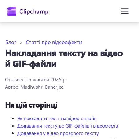
основного
вмісту
Блоґ
Статті про відеоефекти
Накладання тексту на відео
й GIF-файли
Оновлено
6 жовтня 2025 р.
Автор:
Madhushri Banerjee
Увійти
На цій сторінці
Спробувати безкоштовно
Як накладати текст на відео онлайн
Додавання тексту до GIF-файлів і відеомемів
Додавання у відео прозорого тексту