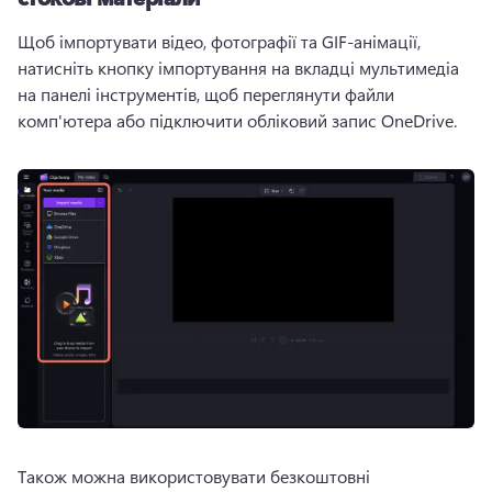
Щоб імпортувати відео, фотографії та GIF-анімації, 
натисніть кнопку імпортування на вкладці мультимедіа 
на панелі інструментів, щоб переглянути файли 
комп'ютера або підключити обліковий запис OneDrive.
Також можна використовувати безкоштовні 