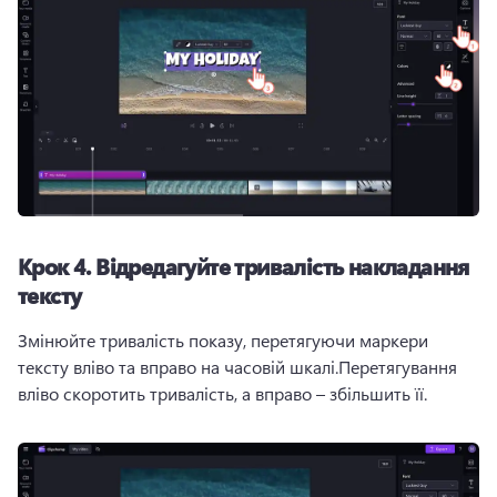
Крок 4. Відредагуйте тривалість накладання
тексту
Змінюйте тривалість показу, перетягуючи маркери 
тексту вліво та вправо на часовій шкалі.Перетягування 
вліво скоротить тривалість, а вправо – збільшить її.