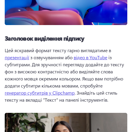
Заголовок виділення підпису
Цей яскравий формат тексту гарно виглядатиме в 
презентації
 з озвучуванням або 
відео в YouTube
 із 
субтитрами. Для зручності перегляду додайте до тексту 
фон з високою контрастністю або виділяйте слова 
кожного мовця окремим кольором. Якщо вам потрібно 
додати субтитри кількома мовами, спробуйте 
генератор субтитрів у Clipchamp
. Знайдіть цей стиль 
тексту на вкладці "Текст" на панелі інструментів.