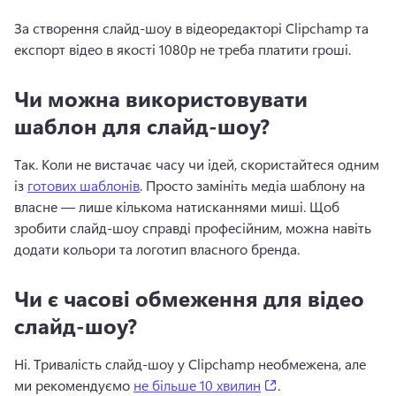
За створення слайд-шоу в відеоредакторі Clipchamp та 
експорт відео в якості 1080p не треба платити гроші.
Чи можна використовувати
шаблон для слайд-шоу?
Так. Коли не вистачає часу чи ідей, скористайтеся одним 
із 
готових шаблонів
. Просто замініть медіа шаблону на 
власне — лише кількома натисканнями миші. Щоб 
зробити слайд-шоу справді професійним, можна навіть 
додати кольори та логотип власного бренда.
Чи є часові обмеження для відео
слайд-шоу?
Ні. Тривалість слайд-шоу у Clipchamp необмежена, але 
(opens in a new tab
ми рекомендуємо 
не більше 10 хвилин
.