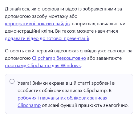
Дізнайтеся, як створювати відео із зображеннями за 
допомогою засобу монтажу або 
корпоративні покази слайдів
, наприклад навчальні чи 
демонстраційні кліпи. 
Ви також можете навчитися 
додавати відео до готової презентації
. 
Створіть свій перший відеопоказ слайдів уже сьогодні за 
допомогою 
Clipchamp безкоштовно
 або завантажте 
програму Clipchamp для Windows
. 
Увага!
 Знімки екрана в цій статті зроблені в 
особистих облікових записах Clipchamp. 
В 
робочих і навчальних облікових записах 
Clipchamp
 описані функції працюють аналогічно. 