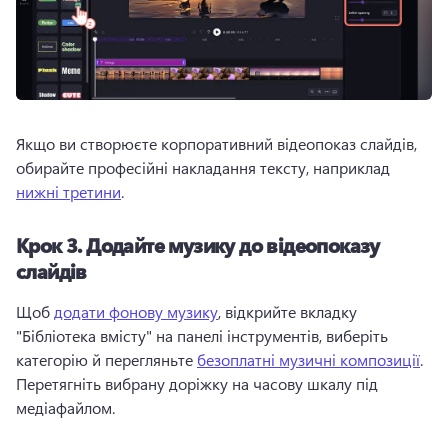
Якщо ви створюєте корпоративний відеопоказ слайдів, 
обирайте професійні накладання тексту, наприклад 
нижні третини
. 
Крок 3.
Додайте музику до відеопоказу
слайдів
Щоб 
додати фонову музику
, відкрийте вкладку 
"Бібліотека вмісту" на панелі інструментів, виберіть 
категорію й перегляньте 
безоплатні музичні композиції
. 
Перетягніть вибрану доріжку на часову шкалу під 
медіафайлом. 