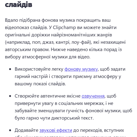
слайдів
Вдало підібрана фонова музика покращить ваш 
відеопоказ слайдів. 
У Clipchamp ви можете знайти 
оригінальні доріжки найрізноманітніших жанрів 
(наприклад, поп, джаз, кантрі, лоу-фай), які незахищені 
авторським правом. 
Нижче наведено кілька порад із 
вибору атмосферної музики для відео. 
Використовуйте легку 
фонову музику
, щоб задати 
гарний настрій і створити приємну атмосферу у 
вашому показі слайдів. 
Створюйте автентичне якісне 
озвучення
, щоб 
привернути увагу в соціальних мережах, і не 
забувайте зменшувати гучність фонової музики, щоб 
було гарно чути дикторський текст. 
Додавайте 
звукові ефекти
 до переходів, вступних 