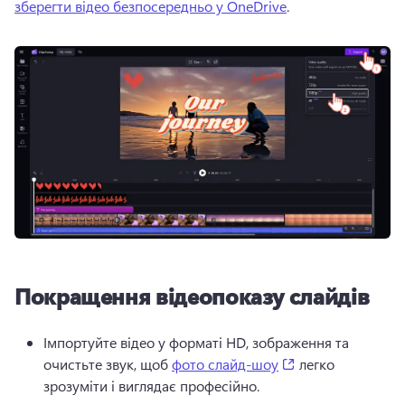
зберегти відео безпосередньо у OneDrive
. 
Покращення відеопоказу слайдів
Імпортуйте відео у форматі HD, зображення та 
(opens in a new t
очистьте звук, щоб 
фото слайд-шоу
 легко 
зрозуміти і виглядає професійно. 