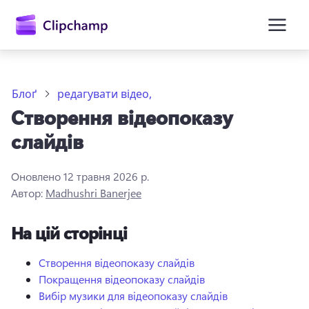
основного
вмісту
Блоґ
редагувати відео,
Створення відеопоказу
слайдів
Оновлено
12 травня 2026 р.
Автор:
Madhushri Banerjee
Увійти
На цій сторінці
Спробувати безкоштовно
Створення відеопоказу слайдів
Покращення відеопоказу слайдів
Вибір музики для відеопоказу слайдів