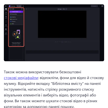
Також можна використовувати безкоштовні 
стокові медіафайли
: відеокліпи, фони для відео й стокову 
музику. 
Відкрийте вкладку "Бібліотека вмісту" на панелі 
інструментів, натисніть стрілку розкривного списку 
візуальних елементів і виберіть відео, фотографії або 
фони. 
Ви також можете шукати стокові відео в різних 
категоріях за допомогою панелі пошуку. 