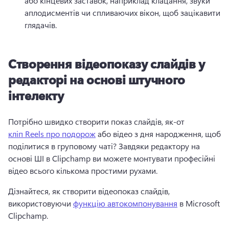
або кінцевих заставок, наприклад клацання, звуки 
аплодисментів чи спливаючих вікон, щоб зацікавити 
глядачів. 
Створення відеопоказу слайдів у
редакторі на основі штучного
інтелекту
Потрібно швидко створити показ слайдів, як-от 
кліп Reels про подорож
 або відео з дня народження, щоб 
поділитися в груповому чаті? 
Завдяки редактору на 
основі ШІ в Clipchamp ви можете монтувати професійні 
відео всього кількома простими рухами. 
Дізнайтеся, як створити відеопоказ слайдів, 
використовуючи 
функцію автокомпонування
 в Microsoft 
Clipchamp. 