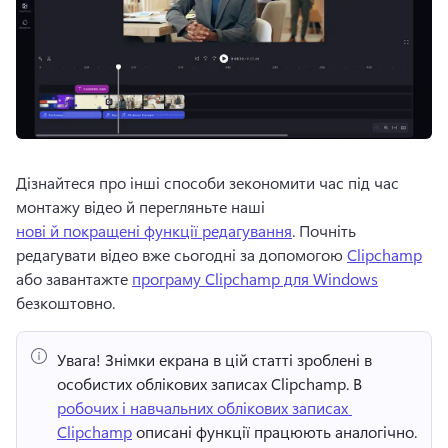
Дізнайтеся про інші способи зекономити час під час 
монтажу відео й перегляньте наші 
нові й покращені функції редагування
. 
Почніть 
редагувати відео вже сьогодні за допомогою 
Clipchamp
або завантажте 
програму Clipchamp для Windows
безкоштовно. 
Увага!
 Знімки екрана в цій статті зроблені в 
особистих облікових записах Clipchamp. 
В 
робочих і навчальних облікових записах 
Clipchamp
 описані функції працюють аналогічно. 