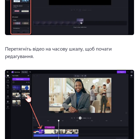
Перетягніть відео на часову шкалу, щоб почати 
редагування.