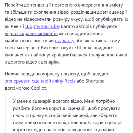
Перейти до тенденції повторного використання вмісту 
та збільшити охоплення відео, розділивши довгі сценарії 
відео на відеосигнали розміру укусу, щоб опублікувати їх 
як Reels і 
Шорти YouTube
. 
Багато авторів публікують 
відео яскравих моментів
 як своєрідний анонс 
майбутнього вмісту чи 
подкасту
 або як натяк на тему 
своїх матеріалів. 
Використовуйте ШІ для швидкого 
визначення найпопулярніших балачок і залучення гачків 
з довгого відео сценарію. 
Нижче наведено корисну підказку, щоб швидко 
згенерувати сценарій кліпу Reels
 або Shorts за 
допомогою Copilot. 
У мене є сценарій довгого відео. Мені потрібно 
розбити його на коротші сценарії, щоб просувати 
свою сторінку в соціальній мережі, але зберегти 
незмінним основне повідомлення. 
Створи сценарії 
коротких відео на основі наведеного сценарію 