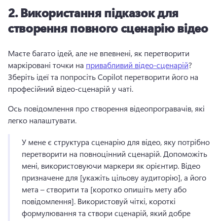
2.
Використання підказок для
створення повного сценарію відео
Маєте багато ідей, але не впевнені, як перетворити 
маркіровані точки на 
привабливий відео-сценарій
? 
Зберіть ідеї та попросіть Copilot перетворити його на 
професійний відео-сценарій у чаті. 
Ось повідомлення про створення відеопрогравачів, які 
легко налаштувати. 
У мене є структура сценарію для відео, яку потрібно 
перетворити на повноцінний сценарій. 
Допоможіть 
мені, використовуючи маркери як орієнтир. 
Відео 
призначене для [укажіть цільову аудиторію], а його 
мета – створити та [коротко опишіть мету або 
повідомлення]. 
Використовуй чіткі, короткі 
формулювання та створи сценарій, який добре 