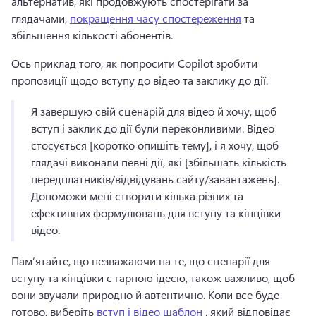
альтернатив, які продовжують спостерігати за 
глядачами, 
покращення часу спостереження
 та 
збільшення кількості абонентів. 
Ось приклад того, як попросити Copilot зробити 
пропозиції щодо вступу до відео та заклику до дії. 
Я завершую свій сценарій для відео й хочу, щоб 
вступ і заклик до дії були переконливими. 
Відео 
стосується [коротко опишіть тему], і я хочу, щоб 
глядачі виконали певні дії, які [збільшать кількість 
передплатників/відвідувань сайту/завантажень]. 
Допоможи мені створити кілька різних та 
ефективних формулювань для вступу та кінцівки 
відео. 
Пам’ятайте, що незважаючи на те, що сценарії для 
вступу та кінцівки є гарною ідеєю, також важливо, щоб 
вони звучали природно й автентично. 
Коли все буде 
готово, виберіть 
вступ і відео шаблон
 , який відповідає 