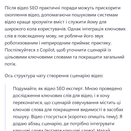
Після відео SEO практичні поради можуть прискорити 
охоплення відео, допомагаючи пошуковим системам 
відео краще зрозуміти вміст і служити йому для 
широкого кола користувачів. 
Однак інтеграція ключових 
слів в повсякденну мову, не роблячи його звук 
роботизованим і неприродним приймає практику. 
Поспілкуйтеся з Copilot, щоб уточнити сценарій із 
цільовими ключовими словами та покращити загальний 
потік. 
Ось структура чату створення сценарію відео:
Подумайте, як відео SEO експерт. 
Мною проведено 
дослідження ключових слів для відео, і я хочу 
переконатися, що сценарій озвучування містить ці 
ключові слова для покращення видимості в засобах 
пошуку. 
Відео стосується [коротко опишіть тему]. Я 
додаю абзац сценарію, де потрібно інтегрувати 
ключові слова [вставте ключові слова]. 
Надай 