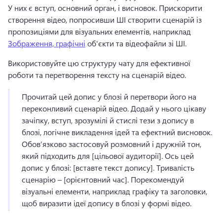
У них є вступ, основний орган, і висновок. 
Прискорити 
створення відео, попросивши ШІ створити сценарій із 
пропозиціями для візуальних елементів, наприклад 
Зображення, графічні
 об'єкти та відеофайли зі ШІ. 
Використовуйте цю структуру чату для ефективної 
роботи та перетворення тексту на сценарій відео. 
Прочитай цей допис у блозі й перетвори його на 
переконливий сценарій відео. 
Додай у нього цікаву 
зачіпку, вступ, зрозумілі й стислі тези з допису в 
блозі, логічне викладення ідей та ефектний висновок. 
Обов’язково застосовуй розмовний і дружній тон, 
який підходить для [цільової аудиторії]. 
Ось цей 
допис у блозі: [вставте текст допису]. 
Тривалість 
сценарію – [орієнтовний час]. 
Порекомендуй 
візуальні елементи, наприклад графіку та заголовки, 
щоб виразити ідеї допису в блозі у формі відео. 