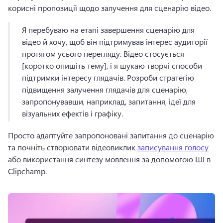
корисні пропозиції щодо залучення для сценарію відео. 
Я перебуваю на етапі завершення сценарію для 
відео й хочу, щоб він підтримував інтерес аудиторії 
протягом усього перегляду. 
Відео стосується 
[коротко опишіть тему], і я шукаю творчі способи 
підтримки інтересу глядачів. 
Розроби стратегію 
підвищення залучення глядачів для сценарію, 
запропонувавши, наприклад, запитання, ідеї для 
візуальних ефектів і графіку. 
Просто адаптуйте запропоновані запитання до сценарію 
та почніть створювати відеовиклик 
записування голосу
або використання синтезу мовлення за допомогою ШІ в 
Clipchamp. 