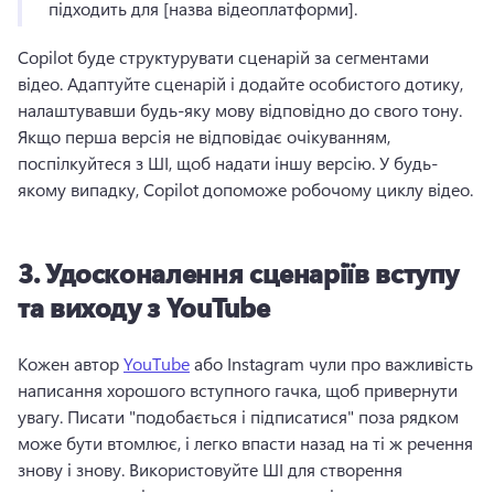
підходить для [назва відеоплатформи]. 
Copilot буде структурувати сценарій за сегментами 
відео. 
Адаптуйте сценарій і додайте особистого дотику, 
налаштувавши будь-яку мову відповідно до свого тону. 
Якщо перша версія не відповідає очікуванням, 
поспілкуйтеся з ШІ, щоб надати іншу версію. 
У будь-
якому випадку, Copilot допоможе робочому циклу відео. 
3.
Удосконалення сценаріїв вступу
та виходу з YouTube
Кожен автор 
YouTube
 або Instagram чули про важливість 
написання хорошого вступного гачка, щоб привернути 
увагу. 
Писати "подобається і підписатися" поза рядком 
може бути втомлює, і легко впасти назад на ті ж речення 
знову і знову. 
Використовуйте ШІ для створення 