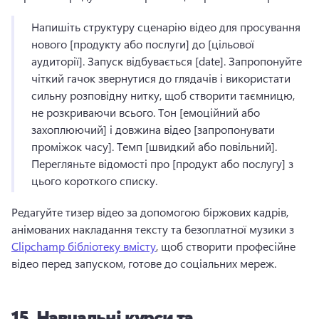
Напишіть структуру сценарію відео для просування 
нового [продукту або послуги] до [цільової 
аудиторії]. 
Запуск відбувається [date]. 
Запропонуйте 
чіткий гачок звернутися до глядачів і використати 
сильну розповідну нитку, щоб створити таємницю, 
не розкриваючи всього. 
Тон [емоційний або 
захоплюючий] і довжина відео [запропонувати 
проміжок часу]. 
Темп [швидкий або повільний]. 
Перегляньте відомості про [продукт або послугу] з 
цього короткого списку. 
Редагуйте тизер відео за допомогою біржових кадрів, 
анімованих накладання тексту та безоплатної музики з 
Clipchamp бібліотеку вмісту
, щоб створити професійне 
відео перед запуском, готове до соціальних мереж. 
15.
Навчальні курси та