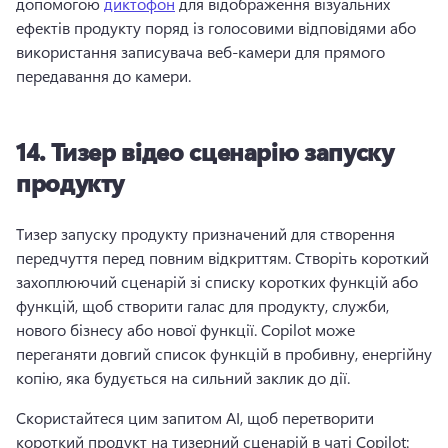
допомогою 
диктофон
 для відображення візуальних 
ефектів продукту поряд із голосовими відповідями або 
використання записувача веб-камери для прямого 
передавання до камери. 
14.
Тизер відео сценарію запуску
продукту
Тизер запуску продукту призначений для створення 
передчуття перед повним відкриттям. 
Створіть короткий 
захоплюючий сценарій зі списку коротких функцій або 
функцій, щоб створити галас для продукту, служби, 
нового бізнесу або нової функції. 
Copilot може 
переганяти довгий список функцій в пробивну, енергійну 
копію, яка будується на сильний заклик до дії. 
Скористайтеся цим запитом AI, щоб перетворити 
короткий продукт на тизерний сценарій в чаті Copilot: