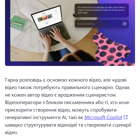
Гарна розповідь є основою кожного відео, але чудові 
відео також потребують правильного сценарію. 
Однак 
не кожен автор відео є вродженим сценаристом. 
Відеооператори з блоком письменника або ті, хто хоче 
прискорити створення відео, можуть спробувати 
(open
генеративні інструменти AI, такі як 
Microsoft Copilot
швидко структурувати відеоідеї та створювати сценарії 
відео. 