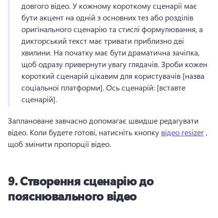
довгого відео. 
У кожному короткому сценарії має 
бути акцент на одній з основних тез або розділів 
оригінального сценарію та стислі формулювання, а 
дикторський текст має тривати приблизно дві 
хвилини. 
На початку має бути драматична зачіпка, 
щоб одразу привернути увагу глядачів. 
Зроби кожен 
короткий сценарій цікавим для користувачів [назва 
соціальної платформи]. 
Ось сценарій: [вставте 
сценарій]. 
Заплановане завчасно допомагає швидше редагувати 
відео. 
Коли будете готові, натисніть кнопку 
відео resizer
 , 
щоб змінити пропорції відео. 
9.
Створення сценарію до
пояснювального відео