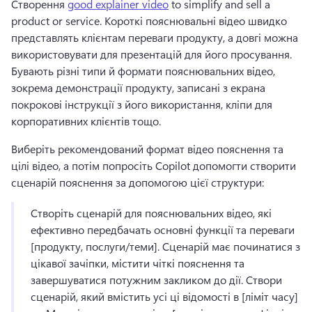
Створення 
good explainer video
 to simplify and sell a 
product or service. 
Короткі пояснювальні відео швидко 
представлять клієнтам переваги продукту, а довгі можна 
використовувати для презентацій для його просування. 
Бувають різні типи й формати пояснювальних відео, 
зокрема демонстрації продукту, записані з екрана 
покрокові інструкції з його використання, кліпи для 
корпоративних клієнтів тощо. 
Виберіть рекомендований формат відео пояснення та 
цілі відео, а потім попросіть Copilot допомогти створити 
сценарій пояснення за допомогою цієї структури:
Створіть сценарій для пояснювальних відео, які 
ефективно передбачать основні функції та переваги 
[продукту, послуги/теми]. 
Сценарій має починатися з 
цікавої зачіпки, містити чіткі пояснення та 
завершуватися потужним закликом до дії. 
Створи 
сценарій, який вмістить усі ці відомості в [ліміт часу] 