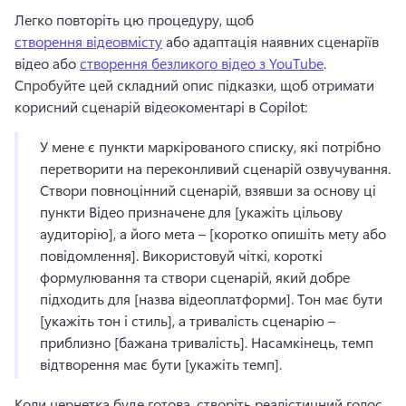
Легко повторіть цю процедуру, щоб 
створення відеовмісту
 або адаптація наявних сценаріїв 
відео або 
створення безликого відео з YouTube
. 
Спробуйте цей складний опис підказки, щоб отримати 
корисний сценарій відеокоментарі в Copilot: 
У мене є пункти маркірованого списку, які потрібно 
перетворити на переконливий сценарій озвучування. 
Створи повноцінний сценарій, взявши за основу ці 
пункти 
Відео призначене для [укажіть цільову 
аудиторію], а його мета – [коротко опишіть мету або 
повідомлення]. 
Використовуй чіткі, короткі 
формулювання та створи сценарій, який добре 
підходить для [назва відеоплатформи]. 
Тон має бути 
[укажіть тон і стиль], а тривалість сценарію – 
приблизно [бажана тривалість]. 
Насамкінець, темп 
відтворення має бути [укажіть темп]. 
Коли чернетка буде готова, створіть реалістичний голос 