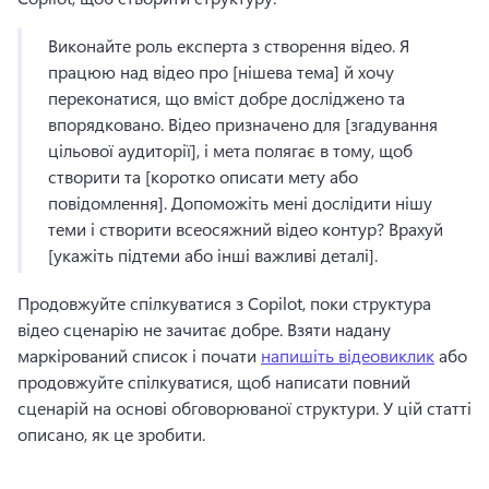
Виконайте роль експерта з створення відео. 
Я 
працюю над відео про [нішева тема] й хочу 
переконатися, що вміст добре досліджено та 
впорядковано. 
Відео призначено для [згадування 
цільової аудиторії], і мета полягає в тому, щоб 
створити та [коротко описати мету або 
повідомлення]. 
Допоможіть мені дослідити нішу 
теми і створити всеосяжний відео контур? 
Врахуй 
[укажіть підтеми або інші важливі деталі]. 
Продовжуйте спілкуватися з Copilot, поки структура 
відео сценарію не зачитає добре. 
Взяти надану 
маркірований список і почати 
напишіть відеовиклик
 або 
продовжуйте спілкуватися, щоб написати повний 
сценарій на основі обговорюваної структури. 
У цій статті 
описано, як це зробити. 