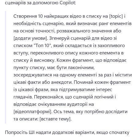
сценаріїв за допомогою Copilot:
Створення 10 найкращих відео в списку на [topic] і 
необхідність сценарію, який визначає ранг елементів 
на основі точності, розважального значення або 
[додати умови]. 
Згенеруй сценарій для відео зі 
списком "Топ 10", який складається із захопливого 
вступу, переконливого опису кожного елемента в 
списку й висновку. 
Кожен фрагмент, що відповідає 
пункту списку, має бути лаконічним, 
зосереджуватися на одному елементі за раз і містити 
цікаві факти або анекдоти. 
Починай кожен фрагмент 
із цікавої фрази, яка підтримуватиме інтерес 
глядачів. 
Переконайся, що сценарій логічний і 
відповідає очікуванням аудиторії на 
[відеоплатформі]. 
Ось тема, яку потрібно дослідити 
та описати: [вставте тему]. 
Попросіть ШІ надати додаткові варіанти, якщо спочатку 