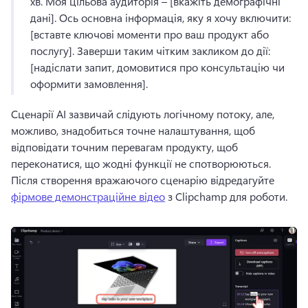
хв. 
Моя цільова аудиторія – [вкажіть демографічні 
дані]. 
Ось основна інформація, яку я хочу включити: 
[вставте ключові моменти про ваш продукт або 
послугу]. 
Заверши таким чітким закликом до дії: 
[надіслати запит, домовитися про консультацію чи 
оформити замовлення]. 
Сценарії AI зазвичай слідують логічному потоку, але, 
можливо, знадобиться точне налаштування, щоб 
відповідати точним перевагам продукту, щоб 
переконатися, що жодні функції не спотворюються. 
Після створення вражаючого сценарію відредагуйте 
фірмове демонстраційне відео
 з Clipchamp для роботи. 