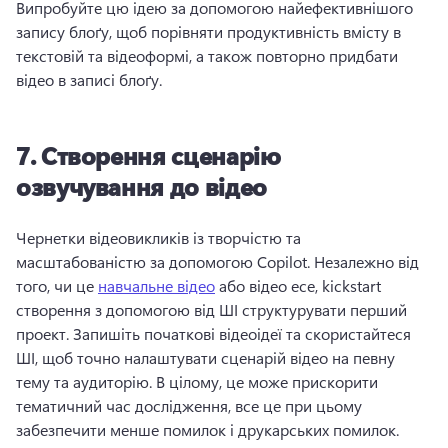
Випробуйте цю ідею за допомогою найефективнішого 
запису блоґу, щоб порівняти продуктивність вмісту в 
текстовій та відеоформі, а також повторно придбати 
відео в записі блоґу. 
7.
Створення сценарію
озвучування до відео
Чернетки відеовикликів із творчістю та 
масштабованістю за допомогою Copilot. 
Незалежно від 
того, чи це 
навчальне відео
 або відео есе, kickstart 
створення з допомогою від ШІ структурувати перший 
проект. 
Запишіть початкові відеоідеї та скористайтеся 
ШІ, щоб точно налаштувати сценарій відео на певну 
тему та аудиторію. 
В цілому, це може прискорити 
тематичний час дослідження, все це при цьому 
забезпечити менше помилок і друкарських помилок. 