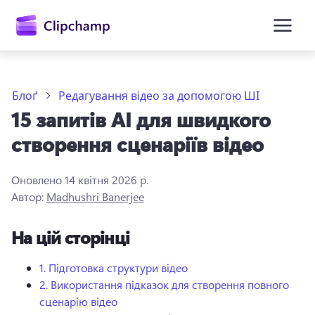
основного
вмісту
Блоґ
Редагування відео за допомогою ШІ
15 запитів AI для швидкого
створення сценаріїв відео
Оновлено
14 квітня 2026 р.
Автор:
Madhushri Banerjee
Увійти
На цій сторінці
Спробувати безкоштовно
1.
Підготовка структури відео
2.
Використання підказок для створення повного
сценарію відео