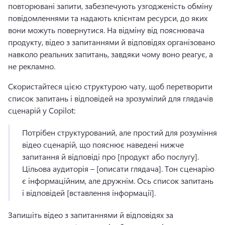
повторювані запити, забезпечують узгодженість обміну 
повідомленнями та надають клієнтам ресурси, до яких 
вони можуть повернутися. 
На відміну від пояснювача 
продукту, відео з запитаннями й відповідях організовано 
навколо реальних запитань, завдяки чому воно реагує, а 
не рекламно. 
Скористайтеся цією структурою чату, щоб перетворити 
список запитань і відповідей на зрозумілий для глядачів 
сценарій у Copilot:
Потрібен структурований, але простий для розуміння 
відео сценарій, що пояснює наведені нижче 
запитання й відповіді про [продукт або послугу]. 
Цільова аудиторія – [описати глядача]. 
Тон сценарію 
є інформаційним, але дружнім. 
Ось список запитань 
і відповідей [вставлення інформації]. 
Запишіть відео з запитаннями й відповідях за 