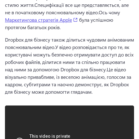
стилю життя.
Специфікації все ще представляється, але 
не в початковому пояснювальному відео.
Ось чому 
(opens in a new tab)
Маркетингова стратегія Apple
 була успішною 
протягом багатьох років. 
Dropbox для бізнесу також ділиться чудовим анімованим 
пояснювальним відео.
У відео розповідається про те, як 
користувачі можуть безпечно отримувати доступ до всіх 
робочих файлів, ділитися ними та спільно працювати 
над ними за допомогою Dropbox для бізнесу.
Це відео 
візуально привабливе, із веселою анімацією, голосом за 
кадром, субтитрами та наочно демонструє, як Dropbox 
для бізнесу може допомогти глядачам.