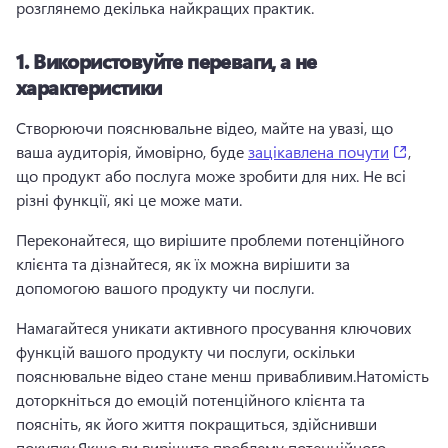
розглянемо декілька найкращих практик.
1.
Використовуйте переваги, а не
характеристики
Створюючи пояснювальне відео, майте на увазі, що 
(open
ваша аудиторія, ймовірно, буде 
зацікавлена почути
, 
що продукт або послуга може зробити для них. 
Не всі 
різні функції, які це може мати.
Переконайтеся, що вирішите проблеми потенційного 
клієнта та дізнайтеся, як їх можна вирішити за 
допомогою вашого продукту чи послуги.
Намагайтеся уникати активного просування ключових 
функцій вашого продукту чи послуги, оскільки 
пояснювальне відео стане менш привабливим.
Натомість 
доторкніться до емоцій потенційного клієнта та 
поясніть, як його життя покращиться, здійснивши 
покупку.
Якщо ви вирішите проблему потенційного 