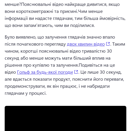
менше?
Пояснювальні відео найкраще дивитися, якщо 
вони короткометражні та приємні.
Чим менше 
інформації ви надасте глядачам, тим більша ймовірність, 
що вони запам’ятають, чим ви поділилися.
Було виявлено, що залучення глядачів значно впало 
(opens in 
після початкового перегляду 
двох хвилин відео
. 
Таким 
чином, коротші пояснювальні відео тривалістю 30 
секунд або менше можуть мати більший вплив на 
рішення про купівлю та залучення.
Подивіться на це 
(opens in a new tab)
відео 
Гольф за будь-якої погоди
. 
Це лише 30 секунд, 
але вдається показати продукт, пояснити його переваги, 
продемонструвати, як він працює, і не набридати 
глядачам у процесі.