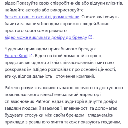
відео.
Показуйте своїх співробітників або відгуки клієнтів, 
наймайте акторів або використовуйте 
безкоштовні стокові відеоматеріали
. 
Споживачі хочуть 
бачити за вашим брендом справжніх людей.
Запис 
простого короткометражного 
(opens in a new t
відео може викликати довіру до бренду
. 
Чудовим прикладом привабливого бренду є 
(opens in a new tab)
Future Kind
. 
Відео на їхній домашній сторінці 
представляє одного з їхніх співзасновників і миттєво 
розкриває ім’я.
Відео розповідає про основні цінності, 
етику, відповідальність і оточення компанії.
Patreon розуміє важливість захоплюючого та доступного 
пояснювального відео.
Генеральний директор і 
співзасновник Patreon надає аудиторії відчуття довіри 
завдяки людській взаємодії, впевненості та допомагає 
будувати стосунки між своїм брендом і глядачем.
Їхні 
приклади з реального життя також показують глядачам, 