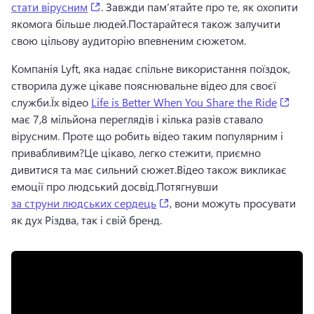
(opens in a new tab)
стати вірусним
. 
Завжди пам’ятайте про те, як охопити 
якомога більше людей.
Постарайтеся також залучити 
свою цільову аудиторію впевненим сюжетом.
Компанія Lyft, яка надає спільне використання поїздок, 
створила дуже цікаве пояснювальне відео для своєї 
(ope
служби.
Їх відео 
Life is Better When You Share the Ride
має 7,8 мільйона переглядів і кілька разів ставало 
вірусним. 
Проте що робить відео таким популярним і 
привабливим?
Це цікаво, легко стежити, приємно 
дивитися та має сильний сюжет.
Відео також викликає 
емоції про людський досвід.
Потягнувши 
(opens in a new tab)
за струни людських сердець
, вони можуть просувати 
як дух Різдва, так і свій бренд. 