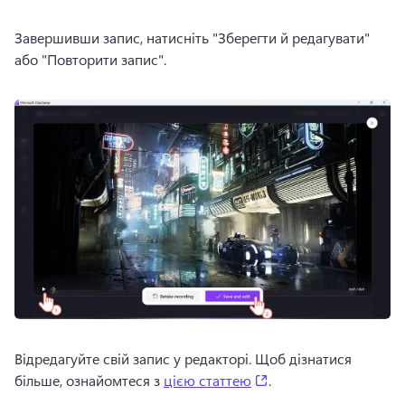
Завершивши запис, натисніть "Зберегти й редагувати" 
або "Повторити запис". 
Відредагуйте свій запис у редакторі. 
Щоб дізнатися 
(opens in a new tab)
більше, ознайомтеся з 
цією статтею
. 