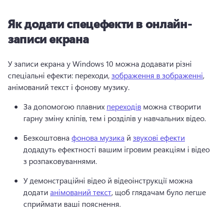
Як додати спецефекти в онлайн-
записи екрана
У записи екрана у Windows 10 можна додавати різні 
спеціальні ефекти: переходи, 
зображення в зображенні
, 
анімований текст і фонову музику. 
За допомогою плавних 
переходів
 можна створити 
гарну зміну кліпів, тем і розділів у навчальних відео. 
Безкоштовна 
фонова музика
 й 
звукові ефекти
додадуть ефектності вашим ігровим реакціям і відео 
з розпаковуваннями. 
У демонстраційні відео й відеоінструкції можна 
додати 
анімований текст
, щоб глядачам було легше 
сприймати ваші пояснення. 