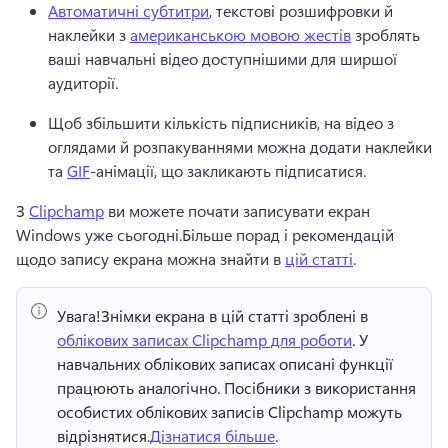
Автоматичні субтитри
, текстові розшифровки й 
наклейки з 
американською мовою жестів
 зроблять 
ваші навчальні відео доступнішими для ширшої 
аудиторії. 
Щоб збільшити кількість підписників, на відео з 
оглядами й розпакуваннями можна додати наклейки 
та 
GIF
-анімації, що закликають підписатися. 
З 
Clipchamp
 ви можете почати записувати екран 
Windows уже сьогодні.
Більше порад і рекомендацій 
щодо запису екрана можна знайти в 
цій статті
.
Увага!
Знімки екрана в цій статті зроблені в 
облікових записах Clipchamp для роботи
. У 
навчальних облікових записах описані функції 
працюють аналогічно. 
Посібники з використання 
особистих облікових записів Clipchamp можуть 
відрізнятися.
Дізнатися більше
. 