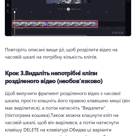
Повторіть описані вище дії, щоб розділити відео на 
часовій шкалі на потрібну кількість кліпів.
Крок 3.
Видаліть непотрібні кліпи
розділеного відео (необов’язково)
Щоб вилучити фрагмент розділеного відео з часової 
шкали, просто клацніть його правою клавішею миші (він 
має виділитися), а потім натисніть "Видалити" 
(піктограма кошика).
Також можна клацнути кліп на 
часовій шкалі, щоб він виділився, а потім натиснути 
клавішу DELETE на клавіатурі.
Обидва ці варіанти 