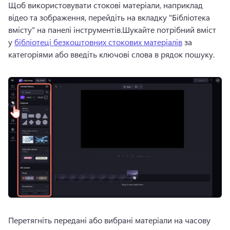
Щоб використовувати стокові матеріали, наприклад 
відео та зображення, перейдіть на вкладку "Бібліотека 
вмісту" на панелі інструментів.
Шукайте потрібний вміст 
у 
бібліотеці безкоштовних стокових матеріалів
 за 
категоріями або введіть ключові слова в рядок пошуку. 
Перетягніть передані або вибрані матеріали на часову 