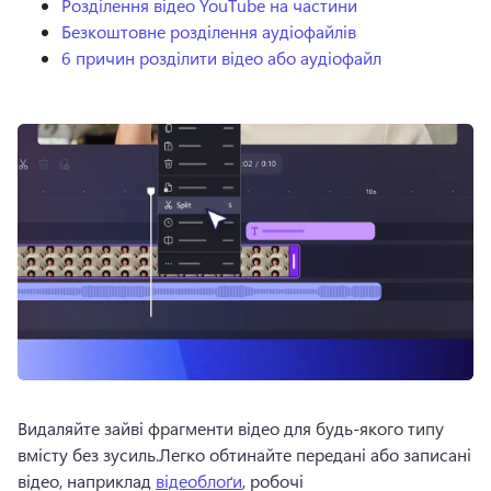
Розділення відео YouTube на частини
Безкоштовне розділення аудіофайлів
6 причин розділити відео або аудіофайл
Видаляйте зайві фрагменти відео для будь-якого типу 
вмісту без зусиль.
Легко обтинайте передані або записані 
відео, наприклад 
відеоблоґи
, робочі 