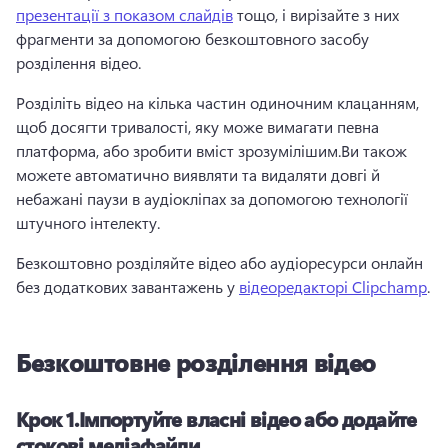
презентації з показом слайдів
 тощо, і вирізайте з них 
фрагменти за допомогою безкоштовного засобу 
розділення відео. 
Розділіть відео на кілька частин одиночним клацанням, 
щоб досягти тривалості, яку може вимагати певна 
платформа, або зробити вміст зрозумілішим.
Ви також 
можете автоматично виявляти та видаляти довгі й 
небажані паузи в аудіокліпах за допомогою технології 
штучного інтелекту.
Безкоштовно розділяйте відео або аудіоресурси онлайн 
без додаткових завантажень у 
відеоредакторі Clipchamp
. 
Безкоштовне розділення відео
Крок 1.
Імпортуйте власні відео або додайте
стокові медіафайли