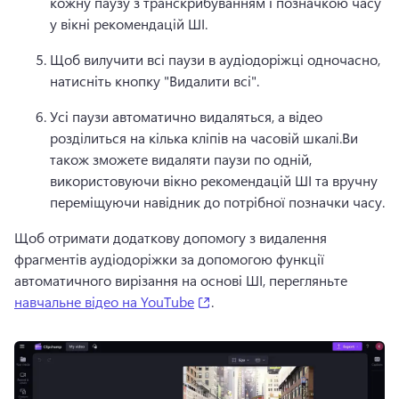
кожну паузу з транскрибуванням і позначкою часу 
у вікні рекомендацій ШІ.
Щоб вилучити всі паузи в аудіодоріжці одночасно, 
натисніть кнопку "Видалити всі".
Усі паузи автоматично видаляться, а відео 
розділиться на кілька кліпів на часовій шкалі.
Ви 
також зможете видаляти паузи по одній, 
використовуючи вікно рекомендацій ШІ та вручну 
переміщуючи навідник до потрібної позначки часу.
Щоб отримати додаткову допомогу з видалення 
фрагментів аудіодоріжки за допомогою функції 
автоматичного вирізання на основі ШІ, перегляньте 
(opens in a new tab)
навчальне відео на YouTube
. 