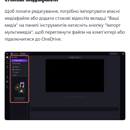
Щоб почати редагування, потрібно імпортувати власні 
медіафайли або додати стокові відео.
На вкладці "Ваші 
медіа" на панелі інструментів натисніть кнопку "Імпорт 
мультимедіа", щоб переглянути файли на комп’ютері або 
підключитися до OneDrive.