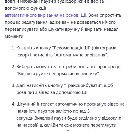
довгі й небажані паузи з аудіодоріжки відео за 
допомогою функції 
автоматичного вирізання на основі ШІ
. 
Вона спростить 
процес редагування, адже вам не доведеться нічого 
перезаписувати або шукати вручну й вирізати невдалі 
моменти.
Клацніть кнопку "Рекомендації ШІ" (піктограма 
іскор) і натисніть "Автоматичне вирізання".
Виберіть мову та за потреби поставте прапорець 
"Відфільтруйте ненормативну лексику".
Далі натисніть кнопку "Транскрибувати", щоб 
розділити відео за допомогою ШІ.
Штучний інтелект автоматично просканує відео на 
наявність пауз тривалістю понад 3 
секунди.
Виявлені паузи буде виділено у відеокліпі 
на часовій шкалі.
Ви також можете переглянути 