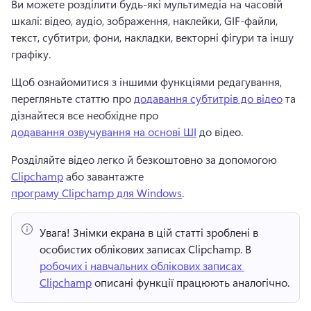
Ви можете розділити будь-які мультимедіа на часовій 
шкалі: відео, аудіо, зображення, наклейки, GIF-файли, 
текст, субтитри, фони, накладки, векторні фігури та іншу 
графіку.
Щоб ознайомитися з іншими функціями редагування, 
перегляньте статтю про 
додавання субтитрів до відео
 та 
дізнайтеся все необхідне про 
додавання озвучування на основі ШІ
 до відео. 
Розділяйте відео легко й безкоштовно за допомогою 
Clipchamp
 або завантажте 
програму Clipchamp для Windows
. 
Увага!
 Знімки екрана в цій статті зроблені в 
особистих облікових записах Clipchamp. 
В 
робочих і навчальних облікових записах 
Clipchamp
 описані функції працюють аналогічно. 