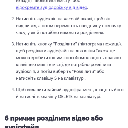
вкладці "Бібліотека вмісту" або 
відокремте аудіодоріжку від відео
. 
Натисніть аудіокліп на часовій шкалі, щоб він 
виділився, а потім перемістіть навідник у позначку 
часу, у якій потрібно виконати розділення.
Натисніть кнопку "Розділити" (піктограма ножиць), 
щоб розділити аудіофайл на два кліпи.
Також це 
можна зробити іншим способом: клацніть правою 
клавішею миші в місці, де потрібно розділити 
аудіокліп, а потім виберіть "Розділити" або 
натисніть клавішу S на клавіатурі.
Щоб видалити зайвий аудіофрагмент, клацніть його 
й натисніть клавішу DELETE на клавіатурі.
6 причин розділити відео або
аудіофайл