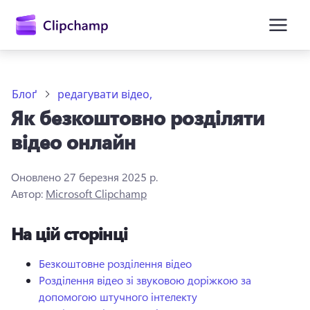
основного
вмісту
Блоґ
редагувати відео,
Як безкоштовно розділяти
відео онлайн
Оновлено
27 березня 2025 р.
Автор:
Microsoft Clipchamp
Увійти
На цій сторінці
Спробувати безкоштовно
Безкоштовне розділення відео
Розділення відео зі звуковою доріжкою за
допомогою штучного інтелекту