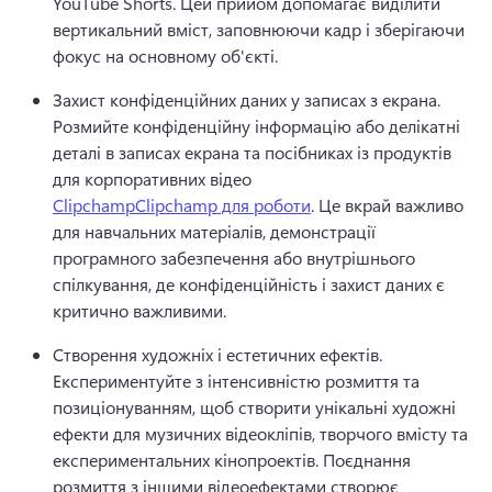
YouTube Shorts. 
Цей прийом допомагає виділити 
вертикальний вміст, заповнюючи кадр і зберігаючи 
фокус на основному об'єкті. 
Захист конфіденційних даних у записах з екрана. 
Розмийте конфіденційну інформацію або делікатні 
деталі в записах екрана та посібниках із продуктів 
для корпоративних відео 
ClipchampClipchamp для роботи
. 
Це вкрай важливо 
для навчальних матеріалів, демонстрації 
програмного забезпечення або внутрішнього 
спілкування, де конфіденційність і захист даних є 
критично важливими. 
Створення художніх і естетичних ефектів. 
Експериментуйте з інтенсивністю розмиття та 
позиціонуванням, щоб створити унікальні художні 
ефекти для музичних відеокліпів, творчого вмісту та 
експериментальних кінопроектів. 
Поєднання 
розмиття з іншими відеоефектами створює 