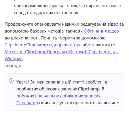
приголомшливі візуальні стилі, які вирізняють вміст 
серед стандартних постановок. 
Продовжуйте опановувати навички редагування відео за 
допомогою базових методів, таких як 
Обтинання відео
до досконалості. 
Почніть творити за допомогою 
ClipchampClipchamp відеоредактора
 або завантажте 
Microsoft ClipchampПрограма Microsoft Clipchamp для
Windows
сьогодні. 
Увага!
 Знімки екрана в цій статті зроблені в 
особистих облікових записах Clipchamp. 
В 
робочих і навчальних облікових записах 
Clipchamp
 описані функції працюють аналогічно. 