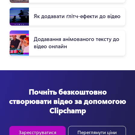
Як додавати ґлітч-ефекти до відео
Додавання анімованого тексту до
відео онлайн
Почніть безкоштовно
створювати відео за допомогою
Clipchamp
Зареєструватися
Переглянути ціни