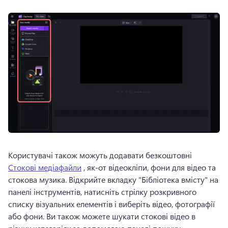
Користувачі також можуть додавати безкоштовні 
Стокові медіафайли
 , як-от відеокліпи, фони для відео та 
стокова музика. 
Відкрийте вкладку "Бібліотека вмісту" на 
панелі інструментів, натисніть стрілку розкривного 
списку візуальних елементів і виберіть відео, фотографії 
або фони. 
Ви також можете шукати стокові відео в 