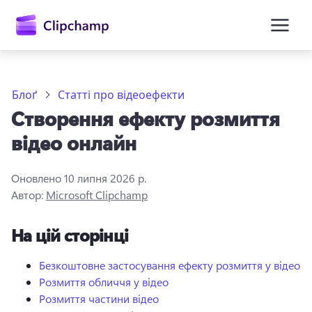
основного
вмісту
Блоґ
Статті про відеоефекти
Створення ефекту розмиття
відео онлайн
Оновлено
10 липня 2026 р.
Автор:
Microsoft Clipchamp
Увійти
На цій сторінці
Спробувати безкоштовно
Безкоштовне застосування ефекту розмиття у відео
Розмиття обличчя у відео
Розмиття частини відео