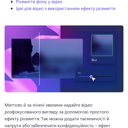
Розмиття фону у відео
Ідеї для відео з використанням ефекту розмиття
Миттєво й за лічені хвилини надайте відео 
розфокусованого вигляду за допомогою простого 
ефекту розмиття. 
Так можна додати таємничості й 
напруги або забезпечити конфіденційність – ефект 