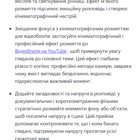
весілля та святкування річниці. 
Ефект м'якого 
розмиття підсилює емоційну розповідь і створює 
кінематографічний настрій. 
Зміщення фокуса з кінематографічним розмиттям 
для відеоблоґів: застосуйте кінематографічний і 
професійний ефект розмиття до 
Відеоблоґи на YouTube
 , щоб привернути увагу 
глядачів до головної теми. 
Цей ефект глибини 
різкості копіює професійні методи камери, завдяки 
чому вміст виглядає бездоганно, водночас 
підкреслюючи важливий момент. 
Додайте загадковості та напруги в розповіді: у 
документальних і короткометражних фільмах 
стратегічно розмийте елементи фону або об'єкти, 
щоб посилити напругу в сцені. 
Цей прийом 
допомагає контролювати те, що і коли бачать 
глядачі, підтримуючи напругу протягом усієї 
сюжетної арки. 