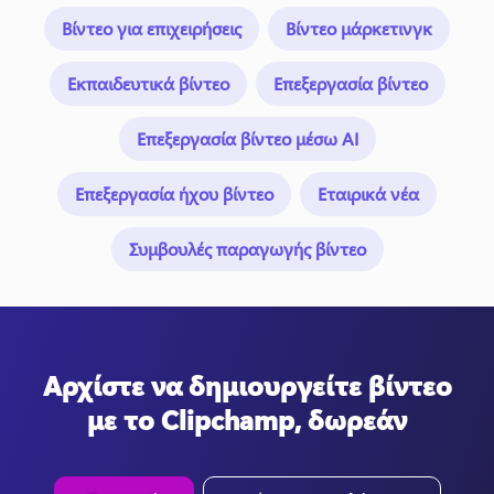
Βίντεο για επιχειρήσεις
Βίντεο μάρκετινγκ
Εκπαιδευτικά βίντεο
Επεξεργασία βίντεο
Επεξεργασία βίντεο μέσω AI
Επεξεργασία ήχου βίντεο
Εταιρικά νέα
Συμβουλές παραγωγής βίντεο
Αρχίστε να δημιουργείτε βίντεο
με το Clipchamp, δωρεάν