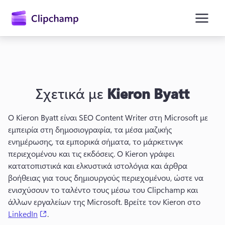
κύριο
περιεχόμενο
Σχετικά με
Kieron Byatt
Ο Kieron Byatt είναι SEO Content Writer στη Microsoft με 
εμπειρία στη δημοσιογραφία, τα μέσα μαζικής 
ενημέρωσης, τα εμπορικά σήματα, το μάρκετινγκ 
Είσοδος
περιεχομένου και τις εκδόσεις. 
Ο Kieron γράφει 
κατατοπιστικά και ελκυστικά ιστολόγια και άρθρα 
Δωρεάν δοκιμή
βοήθειας για τους δημιουργούς περιεχομένου, ώστε να 
ενισχύσουν το ταλέντο τους μέσω του Clipchamp και 
άλλων εργαλείων της Microsoft. 
Βρείτε τον Kieron στο 
(opens in a new tab)
LinkedIn
. 