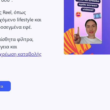
 Reel, όπως 
χόμενο lifestyle και 
οσεγμένα εφέ. 
ίσθητα φίλτρα, 
εια και 
οχρέωση καταβολής
τα