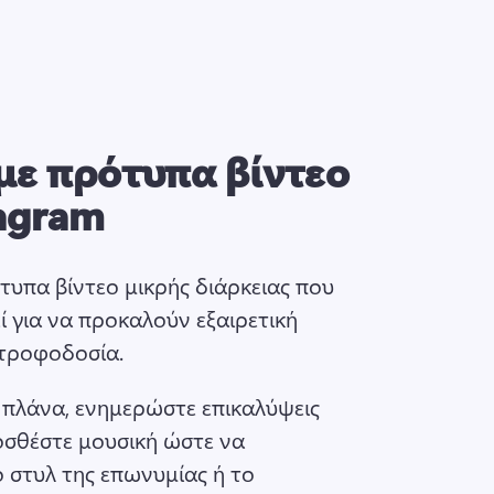
με πρότυπα βίντεο
tagram
υπα βίντεο μικρής διάρκειας που 
ί για να προκαλούν εξαιρετική 
τροφοδοσία. 
πλάνα, ενημερώστε επικαλύψεις 
οσθέστε μουσική ώστε να 
 στυλ της επωνυμίας ή το 