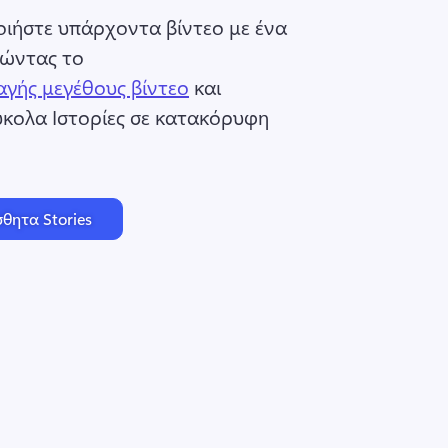
ιήστε υπάρχοντα βίντεο με ένα 
ιώντας το 
γής μεγέθους βίντεο
 και 
κολα Ιστορίες σε κατακόρυφη 
θητα Stories