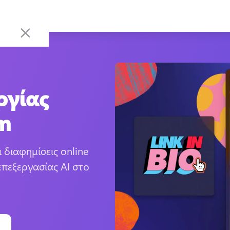
ργίας
am
 διαφημίσεις online 
πεξεργασίας AI στο 