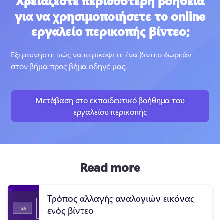
Χρειάζεστε περισσότερη βοήθεια
για να χρησιμοποιήσετε το online
εργαλείο περικοπής βίντεο;
Εξερευνήστε πώς να περικόψετε ένα βίντεο δωρεάν 
στον βήμα προς βήμα οδηγό μας.
Μετάβαση στο εκπαιδευτικό βοήθημα του
εργαλείου περικοπής
Read more
Τρόπος αλλαγής αναλογιών εικόνας
ενός βίντεο