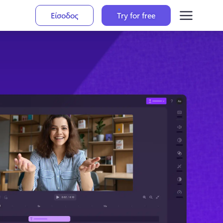
Είσοδος
Try for free