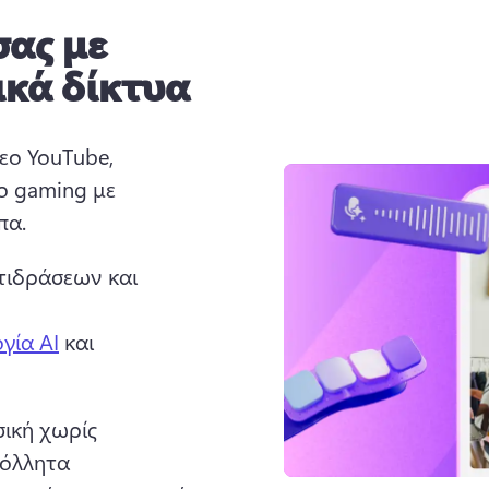
σας με
ικά δίκτυα
εο YouTube, 
εο gaming με 
α. 
τιδράσεων και 
 
γία AI
 και 
ική χωρίς 
όλλητα 