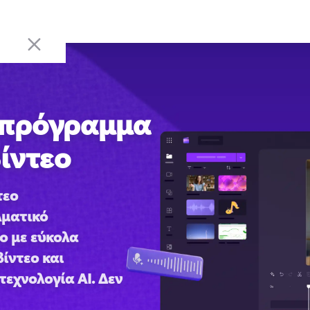
 πρόγραμμα
ίντεο
εο 
ματικό 
 με εύκολα 
ίντεο και 
εχνολογία AI. Δεν 