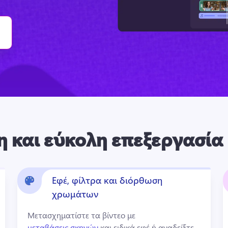
η και εύκολη επεξεργασία 
Εφέ, φίλτρα και διόρθωση
χρωμάτων
Μετασχηματίστε τα βίντεο με 
μεταβάσεις σκηνών
 και ειδικά εφέ ή αναδείξτε 