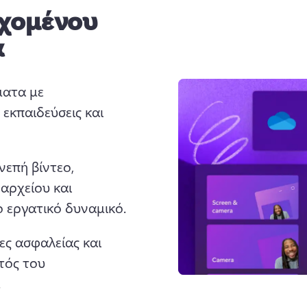
εχομένου
α
ατα με 
, εκπαιδεύσεις και 
επή βίντεο, 
ρχείου και 
 για ένα παγκόσμιο εργατικό δυναμικό. 
ς ασφαλείας και 
τός του 
 