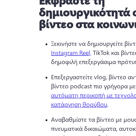
Εκφράστε τη
δημιουργικότητά 
βίντεο στα κοινων
Ξεκινήστε να δημιουργείτε βίντ
Instagram Reel,
 TikTok και βίντ
δημοφιλή επεξεργάσιμα πρότυπ
Επεξεργαστείτε vlog, βίντεο αν
βίντεο podcast πιο γρήγορα με
αυτόματη περικοπή με τεχνολο
κατάργηση θορύβου
. 
Αναβαθμίστε τα βίντεο με μουσ
πνευματικά δικαιώματα, αυτοκ