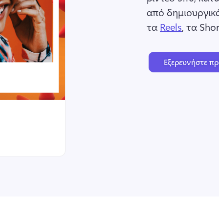
από δημιουργικ
τα 
Reels
, τα Sho
Εξερευνήστε π