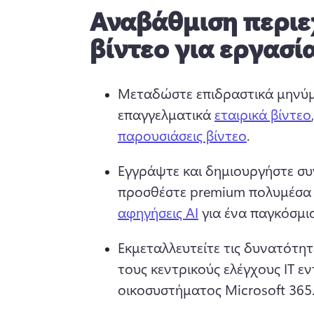
Αναβάθμιση περι
βίντεο για εργασί
Μεταδώστε επιδραστικά μηνύμ
επαγγελματικά 
εταιρικά βίντεο
παρουσιάσεις βίντεο
. 
Εγγράψτε και δημιουργήστε συν
προσθέστε premium πολυμέσα α
αφηγήσεις AI
Εκμεταλλευτείτε τις δυνατότητε
τους κεντρικούς ελέγχους IT εν
οικοσυστήματος Microsoft 365.