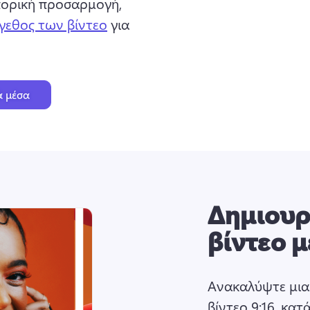
ορική προσαρμογή, 
γεθος των βίντεο
 για 
ά μέσα
Δημιουρ
βίντεο 
Ανακαλύψτε μια
βίντεο 9:16, κατ