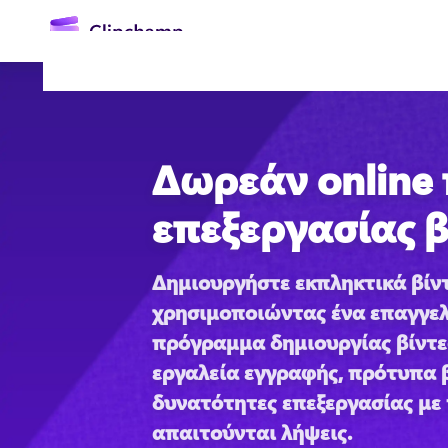
κύριο
περιεχόμενο
Δωρεάν online
επεξεργασίας β
Δημιουργήστε εκπληκτικά βίντ
Είσοδος
χρησιμοποιώντας ένα επαγγελ
πρόγραμμα δημιουργίας βίντεο
Try for free
εργαλεία εγγραφής, πρότυπα β
δυνατότητες επεξεργασίας με τ
απαιτούνται λήψεις. 