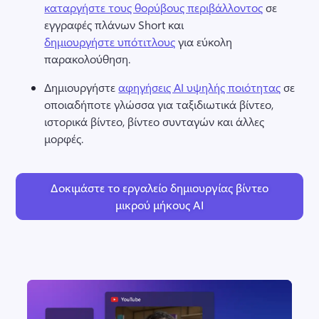
καταργήστε τους θορύβους περιβάλλοντος
 σε 
εγγραφές πλάνων Short και 
δημιουργήστε υπότιτλους
 για εύκολη 
παρακολούθηση. 
Δημιουργήστε 
αφηγήσεις AI υψηλής ποιότητας
 σε 
οποιαδήποτε γλώσσα για ταξιδιωτικά βίντεο, 
ιστορικά βίντεο, βίντεο συνταγών και άλλες 
μορφές. 
Δοκιμάστε το εργαλείο δημιουργίας βίντεο
μικρού μήκους AI