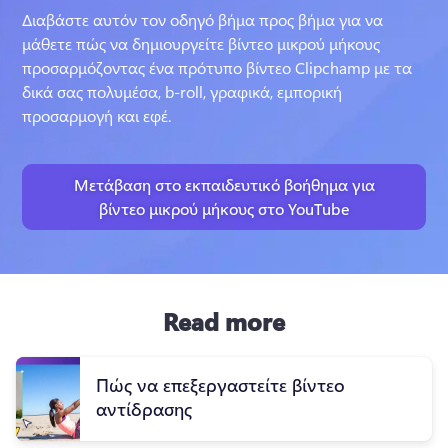
Διαβάστε αυτόν τον οδηγό βήμα προς βήμα για να 
μάθετε πώς να δημιουργείτε βίντεο μικρού μήκους 
προσαρμόζοντας ένα πρότυπο βίντεο Clipchamp με τα 
δικά σας πολυμέσα, b-roll, γραφικά, εμπορική 
προσαρμογή και εφέ.
Μετάβαση στο εκπαιδευτικό βοήθημα για
βίντεο μικρού μήκους στο YouTube
Read more
Πώς να επεξεργαστείτε βίντεο
αντίδρασης