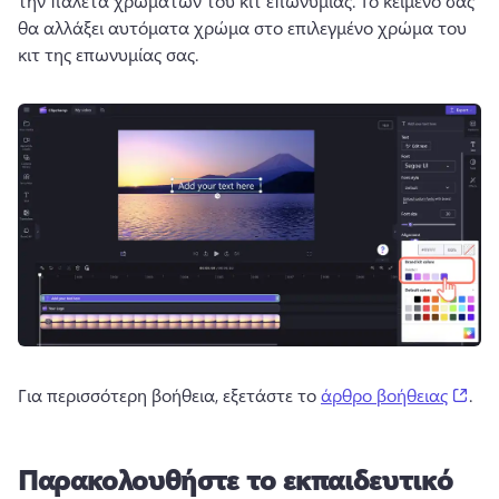
την παλέτα χρωμάτων του κιτ επωνυμίας. 
Το κείμενό σας 
θα αλλάξει αυτόματα χρώμα στο επιλεγμένο χρώμα του 
κιτ της επωνυμίας σας. 
(op
Για περισσότερη βοήθεια, εξετάστε το 
άρθρο βοήθειας
. 
Παρακολουθήστε το εκπαιδευτικό