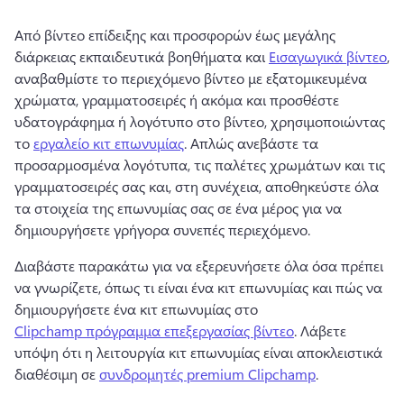
Από βίντεο επίδειξης και προσφορών έως μεγάλης 
διάρκειας εκπαιδευτικά βοηθήματα και 
Εισαγωγικά βίντεο
, 
αναβαθμίστε το περιεχόμενο βίντεο με εξατομικευμένα 
χρώματα, γραμματοσειρές ή ακόμα και προσθέστε 
υδατογράφημα ή λογότυπο στο βίντεο, χρησιμοποιώντας 
το 
εργαλείο κιτ επωνυμίας
. 
Απλώς ανεβάστε τα 
προσαρμοσμένα λογότυπα, τις παλέτες χρωμάτων και τις 
γραμματοσειρές σας και, στη συνέχεια, αποθηκεύστε όλα 
τα στοιχεία της επωνυμίας σας σε ένα μέρος για να 
δημιουργήσετε γρήγορα συνεπές περιεχόμενο. 
Διαβάστε παρακάτω για να εξερευνήσετε όλα όσα πρέπει 
να γνωρίζετε, όπως τι είναι ένα κιτ επωνυμίας και πώς να 
δημιουργήσετε ένα κιτ επωνυμίας στο 
Clipchamp πρόγραμμα επεξεργασίας βίντεο
. 
Λάβετε 
υπόψη ότι η λειτουργία κιτ επωνυμίας είναι αποκλειστικά 
διαθέσιμη σε 
συνδρομητές premium Clipchamp
. 