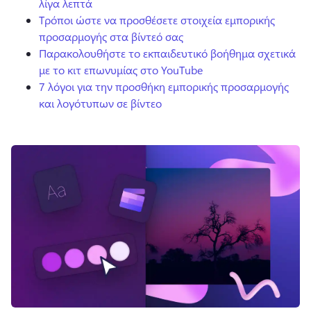
λίγα λεπτά
Τρόποι ώστε να προσθέσετε στοιχεία εμπορικής
προσαρμογής στα βίντεό σας
Παρακολουθήστε το εκπαιδευτικό βοήθημα σχετικά
με το κιτ επωνυμίας στο YouTube
7 λόγοι για την προσθήκη εμπορικής προσαρμογής
και λογότυπων σε βίντεο