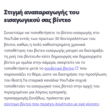
Στιγμή αναπαραγωγής του
εισαγωγικού σας βίντεο
Συνιστούμε να τοποθετήσετε το βίντεο εισαγωγής στο 
YouTube εντός των πρώτων 30 δευτερολέπτων του 
βίντεο, καθώς η πολύ καθυστερημένη χρονικά 
τοποθέτηση του βίντεο εισαγωγής μπορεί να διαταράξει 
τη ροή του βίντεο.
Αν είστε δημιουργός και δημιουργείτε 
βίντεο με ομιλία στην κάμερα, σκεφτείτε να το 
(opens in a new ta
τοποθετήσετε μετά το 
συνδετικό βίντεο
 που 
παρουσιάζει το θέμα, ώστε να διατηρήσει την προσήλωση 
του θεατή.
Τα εταιρικά κανάλια YouTube συχνά 
τοποθετούν το εισαγωγικό τους βίντεό στην αρχή του 
περιεχομένου για λόγους εμπορικής 
προσαρμογής.
Συνήθως, πρόκειται για 
σύντομο βίντεο που περιέχει λογότυπο με εφέ κίνησης
.