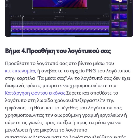
Βήμα 4.
Προσθήκη του λογότυπού σας
Προσθέστε το λογότυπό σας στο βίντεο μέσω του 
κιτ επωνυμίας
 ή ανεβάστε το αρχείο PNG του λογότυπου 
στην καρτέλα "Τα μέσα σας".
Αν το λογότυπό σας δεν έχει 
διαφανές φόντο, μπορείτε να χρησιμοποιήσετε την 
Κατάργηση φόντου εικόνας
.
Σύρετε και αποθέστε το 
λογότυπο στη λωρίδα χρόνου.
Επεξεργαστείτε την 
εμφάνιση, τη θέση και το μέγεθος του λογότυπού σας 
χρησιμοποιώντας την αιωρούμενη γραμμή εργαλείων ή 
σύρετε τις γωνίες προς τα έξω ή προς τα μέσα για να 
μεγαλώσει ή να μικρύνει το λογότυπο 
αντιστοίχως.
Μετακινήστε το λογότυπο ελεύθερα εντός 