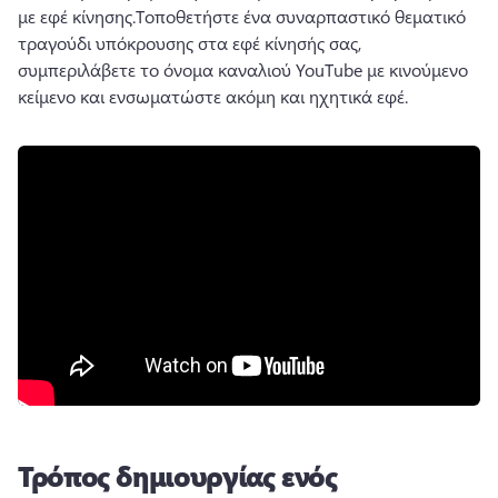
με εφέ κίνησης.
Τοποθετήστε ένα συναρπαστικό θεματικό 
τραγούδι υπόκρουσης στα εφέ κίνησής σας, 
συμπεριλάβετε το όνομα καναλιού YouTube με κινούμενο 
κείμενο και ενσωματώστε ακόμη και ηχητικά εφέ.
Τρόπος δημιουργίας ενός