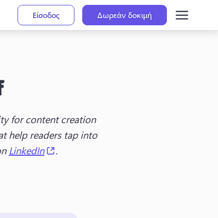
Είσοδος
Δωρεάν δοκιμή
f
y for content creation 
t help readers tap into 
(opens in a new tab)
on 
LinkedIn
.