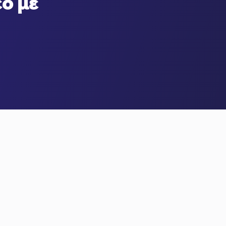
εο με