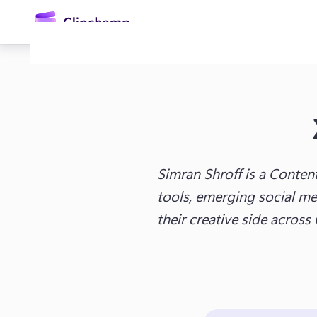
κύριο
περιεχόμενο
Simran Shroff is a Conten
tools, emerging social med
Είσοδος
their creative side acros
Δωρεάν δοκιμή