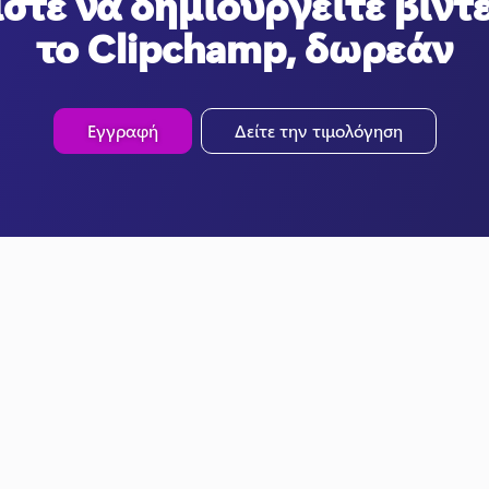
στε να δημιουργείτε βίντ
το Clipchamp, δωρεάν
Εγγραφή
Δείτε την τιμολόγηση