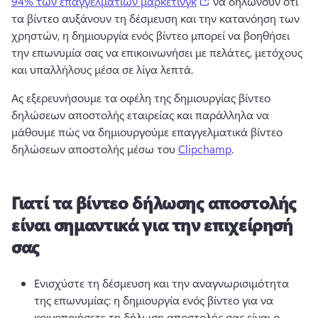
(opens in a new tab)
94% των επαγγελματιών μάρκετινγκ
 να δηλώνουν ότι 
τα βίντεο αυξάνουν τη δέσμευση και την κατανόηση των 
χρηστών, η δημιουργία ενός βίντεο μπορεί να βοηθήσει 
την επωνυμία σας να επικοινωνήσει με πελάτες, μετόχους 
και υπαλλήλους μέσα σε λίγα λεπτά. 
Ας εξερευνήσουμε τα οφέλη της δημιουργίας βίντεο 
δηλώσεων αποστολής εταιρείας και παράλληλα να 
μάθουμε πώς να δημιουργούμε επαγγελματικά βίντεο 
δηλώσεων αποστολής μέσω του 
Clipchamp
. 
Γιατί τα βίντεο δήλωσης αποστολής
είναι σημαντικά για την επιχείρησή
σας
Ενισχύστε τη δέσμευση και την αναγνωρισιμότητα 
της επωνυμίας: η δημιουργία ενός βίντεο για να 
κοινοποιήσετε τη δήλωση αποστολής σας είναι ο 