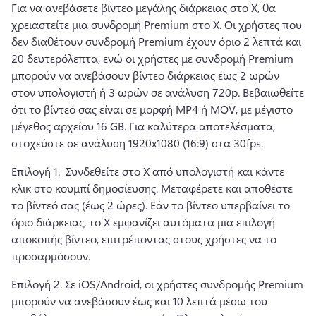
Για να ανεβάσετε βίντεο μεγάλης διάρκειας στο X, θα 
χρειαστείτε μια συνδρομή Premium στο X. 
Οι χρήστες που 
δεν διαθέτουν συνδρομή Premium έχουν όριο 2 λεπτά και 
20 δευτερόλεπτα, ενώ οι χρήστες με συνδρομή Premium 
μπορούν να ανεβάσουν βίντεο διάρκειας έως 2 ωρών 
στον υπολογιστή ή 3 ωρών σε ανάλυση 720p. 
Βεβαιωθείτε 
ότι το βίντεό σας είναι σε μορφή MP4 ή MOV, με μέγιστο 
μέγεθος αρχείου 16 GB. 
Για καλύτερα αποτελέσματα, 
στοχεύστε σε ανάλυση 1920x1080 (16:9) στα 30fps. 
Επιλογή 1. 
 Συνδεθείτε στο X από υπολογιστή και κάντε 
κλικ στο κουμπί δημοσίευσης. 
Μεταφέρετε και αποθέστε 
το βίντεό σας (έως 2 ώρες). 
Εάν το βίντεο υπερβαίνει το 
όριο διάρκειας, το X εμφανίζει αυτόματα μια επιλογή 
αποκοπής βίντεο, επιτρέποντας στους χρήστες να το 
προσαρμόσουν. 
Επιλογή 2. 
Σε iOS/Android, οι χρήστες συνδρομής Premium 
μπορούν να ανεβάσουν έως και 10 λεπτά μέσω του 