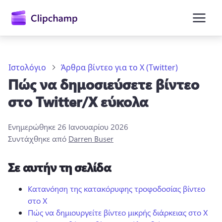
κύριο
περιεχόμενο
Ιστολόγιο
Άρθρα βίντεο για το X (Twitter)
Πώς να δημοσιεύσετε βίντεο
στο Twitter/X εύκολα
Ενημερώθηκε
26 Ιανουαρίου 2026
Συντάχθηκε από
Darren Buser
Είσοδος
Σε αυτήν τη σελίδα
Δωρεάν δοκιμή
Κατανόηση της κατακόρυφης τροφοδοσίας βίντεο
στο X
Πώς να δημιουργείτε βίντεο μικρής διάρκειας στο X