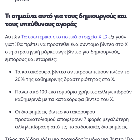
Τι σημαίνει αυτό για τους δημιουργούς και
τους υπεύθυνους αγοράς
(opens in a new
Αυτών 
Τα εσωτερικά στατιστικά στοιχεία X
 εξηγούν 
γιατί θα πρέπει να προστεθεί ένα σύντομο βίντεο στο X 
στη στρατηγική μάρκετινγκ βίντεο για δημιουργούς, 
εμπόρους και εταιρείες: 
Τα κατακόρυφα βίντεο αντιπροσωπεύουν πλέον το 
20% της καθημερινής δραστηριότητας στο X. 
Πάνω από 100 εκατομμύρια χρήστες αλληλεπιδρούν 
καθημερινά με τα κατακόρυφα βίντεο του X. 
Οι διαφημίσεις βίντεο κατακόρυφου 
προσανατολισμού αποφέρουν 7 φορές μεγαλύτερη 
αλληλεπίδραση από τις παραδοσιακές διαφημίσεις. 
Τέλος, το X δοκιμάζει μια τροφοδοσία μόνο για βίντεο "Για 