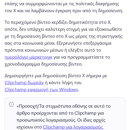
επίσης να συμμορφώνονται με τις πολιτικές διαφήμισης 
του X και να λαμβάνουν έγκριση πριν από τη δημοσίευση. 
Το περιεχόμενο βίντεο κερδίζει δημοτικότητα στο X, 
οπότε, δεν υπάρχει καλύτερη στιγμή για να εξοικειωθείτε 
με τη δημοσίευση βίντεο στο X ως μέρος της στρατηγικής 
σας στα κοινωνικά μέσα. 
Εξερευνήστε επεξεργάσιμα 
πρότυπα κοινωνικών μέσων ή ελέγξτε αυτό το 
ημερολόγιο μάρκετινγκ
 για να προγραμματίσετε το 
χρονοδιάγραμμα δημοσίευσης βίντεο. 
Δημιουργήστε μια δημοσίευση βίντεο X σήμερα με 
Clipchamp δωρεάν
 ή κάντε λήψη του 
Clipchamp εφαρμογή των Windows
. 
«Προσοχή!
Τα στιγμιότυπα οθόνης σε αυτό το 
άρθρο προέρχονται από το Clipchamp για 
προσωπικούς λογαριασμούς. 
Οι ίδιες αρχές 
ισχύουν στο 
Clipchamp για λογαριασμούς 