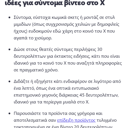
ιδέες για σύντομα βίντεο στο X
Σύντομα, εύστοχα κωμικά σκετς ή μοντάζ σε στυλ 
μιμιδίων (όπως συγχρονισμός χειλιών με δημοφιλείς 
ήχους) ευδοκιμούν εδώ χάρη στο κοινό του X που 
αγαπά το χιούμορ. 
Δώσε στους θεατές σύντομες περιλήψεις 30 
δευτερολέπτων για έκτακτες ειδήσεις, κάτι που είναι 
ιδανικό για το κοινό του X που αναζητά πληροφορίες 
σε πραγματικό χρόνο. 
Διδάξτε ή 
εξηγήστε κάτι
 ενδιαφέρον σε λιγότερο από 
ένα λεπτό, όπως ένα οπτικά εντυπωσιακό 
επιστημονικό γεγονός διάρκειας 45 δευτερολέπτων, 
ιδανικό για τα περίεργα μυαλά στο X. 
Παρουσιάστε τα προϊόντα σας γρήγορα και 
αποτελεσματικά σαν 
επίδειξη προϊόντος
 τυλιγμένο 
τακτοποιημένα σε ένα βίντεο 20 δευτερολέπτων. 