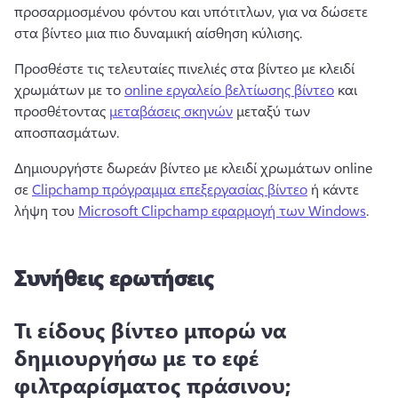
προσαρμοσμένου φόντου και υπότιτλων, για να δώσετε 
στα βίντεο μια πιο δυναμική αίσθηση κύλισης. 
Προσθέστε τις τελευταίες πινελιές στα βίντεο με κλειδί 
χρωμάτων με το 
online εργαλείο βελτίωσης βίντεο
 και 
προσθέτοντας 
μεταβάσεις σκηνών
 μεταξύ των 
αποσπασμάτων. 
Δημιουργήστε δωρεάν βίντεο με κλειδί χρωμάτων online 
σε 
Clipchamp πρόγραμμα επεξεργασίας βίντεο
 ή κάντε 
λήψη του 
Microsoft Clipchamp εφαρμογή των Windows
. 
Συνήθεις ερωτήσεις
Τι είδους βίντεο μπορώ να
δημιουργήσω με το εφέ
φιλτραρίσματος πράσινου;