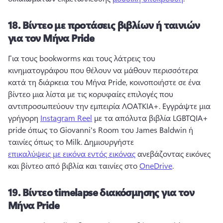
18.
Βίντεο με προτάσεις βιβλίων ή ταινιών
για τον Μήνα Pride
Για τους bookworms και τους λάτρεις του 
κινηματογράφου που θέλουν να μάθουν περισσότερα 
κατά τη διάρκεια του Μήνα Pride, κοινοποιήστε σε ένα 
βίντεο μια λίστα με τις κορυφαίες επιλογές που 
αντιπροσωπεύουν την εμπειρία ΛΟΑΤΚΙΑ+. 
Εγγράψτε μια 
γρήγορη 
Instagram Reel
 με τα απόλυτα βιβλία LGBTQIA+ 
pride όπως το Giovanni's Room του James Baldwin ή 
ταινίες όπως το Milk. 
Δημιουργήστε 
επικαλύψεις με εικόνα εντός εικόνας
 ανεβάζοντας εικόνες 
και βίντεο από βιβλία και ταινίες στο 
OneDrive
. 
19.
Βίντεο timelapse διακόσμησης για τον
Μήνα Pride