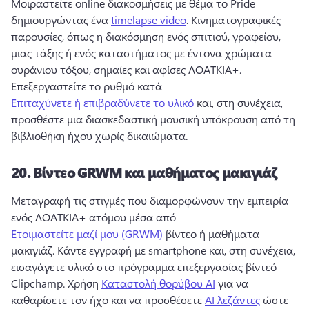
Μοιραστείτε online διακοσμήσεις με θέμα το Pride 
δημιουργώντας ένα 
timelapse video
. 
Κινηματογραφικές 
παρουσίες, όπως η διακόσμηση ενός σπιτιού, γραφείου, 
μιας τάξης ή ενός καταστήματος με έντονα χρώματα 
ουράνιου τόξου, σημαίες και αφίσες ΛΟΑΤΚΙΑ+. 
Επεξεργαστείτε το ρυθμό κατά 
Επιταχύνετε ή επιβραδύνετε το υλικό
 και, στη συνέχεια, 
προσθέστε μια διασκεδαστική μουσική υπόκρουση από τη 
βιβλιοθήκη ήχου χωρίς δικαιώματα. 
20.
Βίντεο GRWM και μαθήματος μακιγιάζ
Μεταγραφή τις στιγμές που διαμορφώνουν την εμπειρία 
ενός ΛΟΑΤΚΙΑ+ ατόμου μέσα από 
Ετοιμαστείτε μαζί μου (GRWM)
 βίντεο ή μαθήματα 
μακιγιάζ. 
Κάντε εγγραφή με smartphone και, στη συνέχεια, 
εισαγάγετε υλικό στο πρόγραμμα επεξεργασίας βίντεό 
Clipchamp. 
Χρήση 
Καταστολή θορύβου AI
 για να 
καθαρίσετε τον ήχο και να προσθέσετε 
AI λεζάντες
 ώστε 