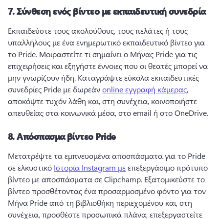
7.
Σύνθεση ενός βίντεο με εκπαιδευτική συνεδρία
Εκπαιδεύστε τους ακολούθους, τους πελάτες ή τους 
υπαλλήλους με ένα ενημερωτικό εκπαιδευτικό βίντεο για 
το Pride. 
Μοιραστείτε τι σημαίνει ο Μήνας Pride για τις 
επιχειρήσεις και εξηγήστε έννοιες που οι θεατές μπορεί να 
μην γνωρίζουν ήδη. 
Καταγράψτε εύκολα εκπαιδευτικές 
συνεδρίες Pride με δωρεάν 
online εγγραφή κάμερας
, 
αποκόψτε τυχόν λάθη και, στη συνέχεια, κοινοποιήστε 
απευθείας στα κοινωνικά μέσα, στο email ή στο OneDrive. 
8.
Απόσπασμα βίντεο Pride
Μετατρέψτε τα εμπνευσμένα αποσπάσματα για το Pride 
σε ελκυστικό 
Ιστορία Instagram με
 επεξεργάσιμο πρότυπο 
βίντεο με αποσπάσματα σε Clipchamp. 
Εξατομικεύστε το 
βίντεο προσθέτοντας ένα προσαρμοσμένο φόντο για τον 
Μήνα Pride από τη βιβλιοθήκη περιεχομένου και, στη 
συνέχεια, προσθέστε προσωπικά πλάνα, επεξεργαστείτε 