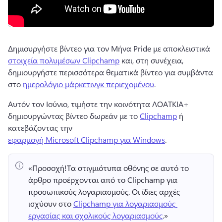
Δημιουργήστε βίντεο για τον Μήνα Pride με αποκλειστικά 
στοιχεία πολυμέσων Clipchamp
 και, στη συνέχεια, 
δημιουργήστε περισσότερα θεματικά βίντεο για συμβάντα 
στο 
ημερολόγιο μάρκετινγκ περιεχομένου
. 
Αυτόν τον Ιούνιο, τιμήστε την κοινότητα ΛΟΑΤΚΙΑ+ 
δημιουργώντας βίντεο δωρεάν με το 
Clipchamp
 ή 
κατεβάζοντας την 
εφαρμογή Microsoft Clipchamp για Windows
. 
«Προσοχή!
Τα στιγμιότυπα οθόνης σε αυτό το 
άρθρο προέρχονται από το Clipchamp για 
προσωπικούς λογαριασμούς. 
Οι ίδιες αρχές 
ισχύουν στο 
Clipchamp για λογαριασμούς 
εργασίας και σχολικούς λογαριασμούς
.» 