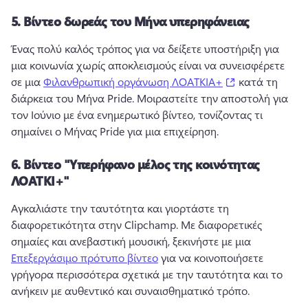
5.
Βίντεο δωρεάς του Μήνα υπερηφάνειας
Ένας πολύ καλός τρόπος για να δείξετε υποστήριξη για 
μια κοινωνία χωρίς αποκλεισμούς είναι να συνεισφέρετε 
(opens in a new
σε μια 
Φιλανθρωπική οργάνωση ΛΟΑΤΚΙΑ+
 κατά τη 
διάρκεια του Μήνα Pride. 
Μοιραστείτε την αποστολή για 
τον Ιούνιο με ένα ενημερωτικό βίντεο, τονίζοντας τι 
σημαίνει ο Μήνας Pride για μια επιχείρηση. 
6.
Βίντεο "Υπερήφανο μέλος της κοινότητας
ΛΟΑΤΚΙ+"
Αγκαλιάστε την ταυτότητα και γιορτάστε τη 
διαφορετικότητα στην Clipchamp. 
Με διαφορετικές 
σημαίες και ανεβαστική μουσική, ξεκινήστε με μια 
Επεξεργάσιμο πρότυπο βίντεο
 για να κοινοποιήσετε 
γρήγορα περισσότερα σχετικά με την ταυτότητα και το 
ανήκειν με αυθεντικό και συναισθηματικό τρόπο. 