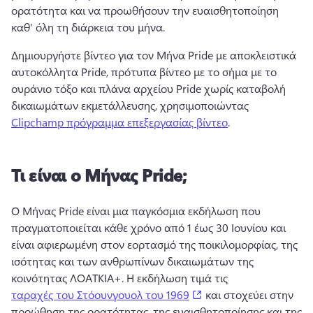
ορατότητα και να προωθήσουν την ευαισθητοποίηση 
καθ' όλη τη διάρκεια του μήνα. 
Δημιουργήστε βίντεο για τον Μήνα Pride με αποκλειστικά 
αυτοκόλλητα Pride, πρότυπα βίντεο με το σήμα με το 
ουράνιο τόξο και πλάνα αρχείου Pride χωρίς καταβολή 
δικαιωμάτων εκμετάλλευσης, χρησιμοποιώντας 
Clipchamp πρόγραμμα επεξεργασίας βίντεο
. 
Τι είναι ο Μήνας Pride;
Ο Μήνας Pride είναι μια παγκόσμια εκδήλωση που 
πραγματοποιείται κάθε χρόνο από 1 έως 30 Ιουνίου και 
είναι αφιερωμένη στον εορτασμό της ποικιλομορφίας, της 
ισότητας και των ανθρωπίνων δικαιωμάτων της 
κοινότητας ΛΟΑΤΚΙΑ+. 
Η εκδήλωση τιμά τις 
(opens in a new tab)
ταραχές του Στόουνγουολ του 1969
 και στοχεύει στην 
προώθηση της ορατότητας, της ευαισθητοποίησης και της 