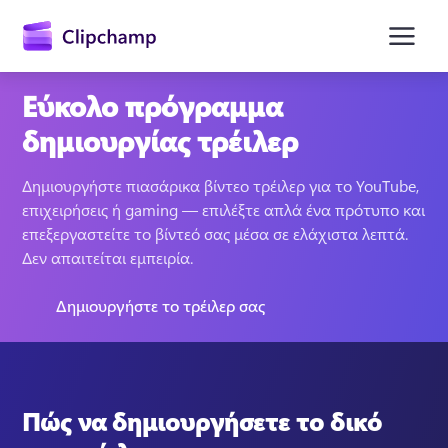
κύριο
περιεχόμενο
Εύκολο πρόγραμμα
δημιουργίας τρέιλερ
Δημιουργήστε πιασάρικα βίντεο τρέιλερ για το YouTube, 
επιχειρήσεις ή gaming — επιλέξτε απλά ένα πρότυπο και 
επεξεργαστείτε το βίντεό σας μέσα σε ελάχιστα λεπτά. 
Δεν απαιτείται εμπειρία. 
Είσοδος
Δημιουργήστε το τρέιλερ σας
Δωρεάν δοκιμή
Πώς να δημιουργήσετε το δικό