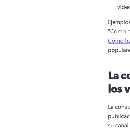
vídeo
Ejemplos
"Cómo cr
Cómo ha
populare
La c
los 
La const
publicac
su canal.