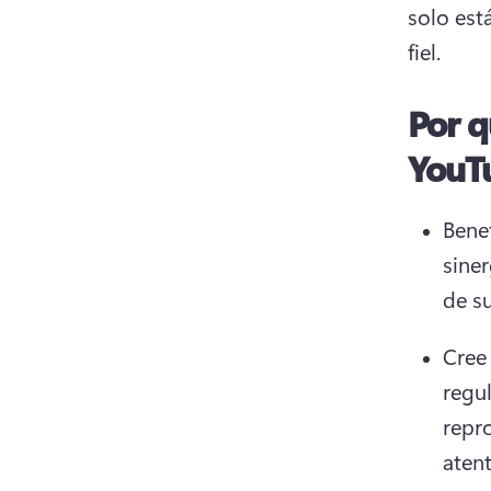
solo est
fiel. 
Por q
YouT
Benef
siner
de su
Cree
regul
repr
aten