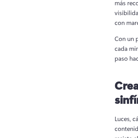
más reco
visibili
con marc
Con un p
cada min
paso hac
Crea
sinf
Luces, c
contenid