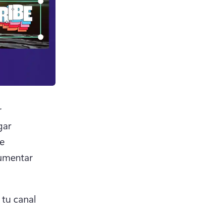
 
ar 
e 
umentar 
tu canal 