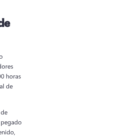
de
 
dores 
0 horas 
l de 
de 
 pegado 
nido, 