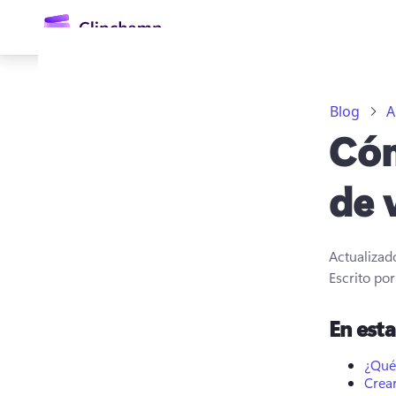
contenido
principal
Blog
A
Cóm
de 
Actualizad
Iniciar sesión
Escrito po
Probar gratis
En est
¿Qué
Crear