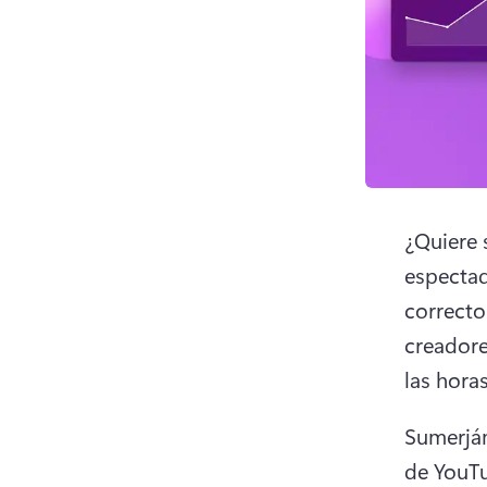
¿Quiere 
espectad
correcto.
creadore
las hora
Sumerjám
de YouTu