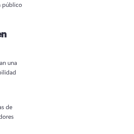
 público 
en
an una 
ilidad 
s de 
ores 