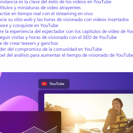
nstancia es la clave del éxito de los vídeos en YouTube
títulos y miniaturas de vídeo atrayentes
actúe en tiempo real con el streaming en vivo
cie su sitio web y las horas de visionado con vídeos insertados
bore y conquiste en YouTube
e la experiencia del espectador con los capítulos de vídeo de Y
guir visitas y horas de visionado con el SEO de YouTube
te de crear teasers y ganchos
oder del compromiso de la comunidad en YouTube
pel del análisis para aumentar el tiempo de visionado de YouTub