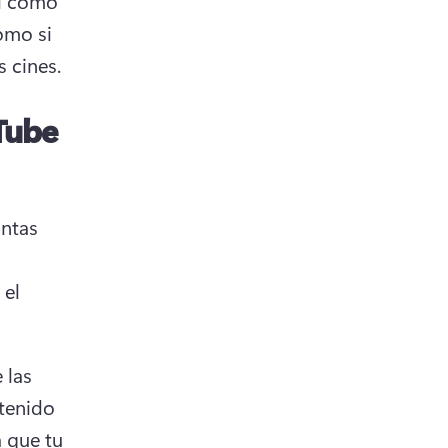
l como 
omo si 
 cines.
Tube
ntas 
el 
las 
tenido 
 que tu 