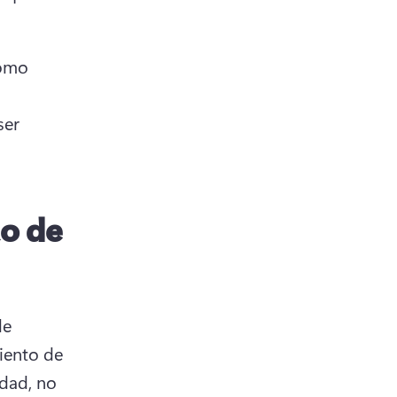
omo 
er 
to de
e 
ento de 
ad, no 