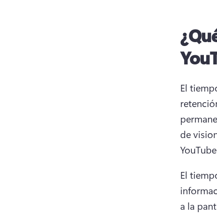
¿Qué
You
El tiemp
retenció
permanec
de visio
YouTube.
El tiemp
informac
a la panta