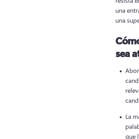
resista e
una entr
una supe
Cómo
sea 
Abor
cand
rele
cande
La ma
pala
que 