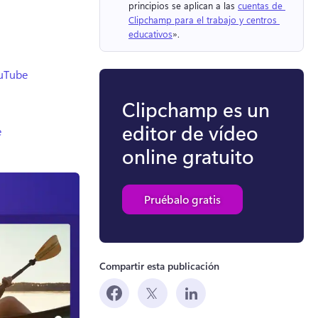
principios se aplican a las 
cuentas de 
Clipchamp para el trabajo y centros 
educativos
». 
ouTube
Clipchamp es un
editor de vídeo
e
online gratuito
Pruébalo gratis
Compartir esta publicación