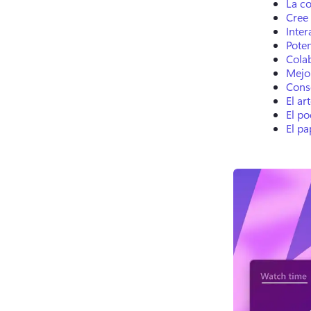
La co
Cree 
Inter
Poten
Cola
Mejor
Conse
El ar
El p
El pa