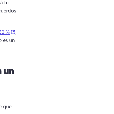
 tu 
cuerdos 
(opens in a new tab)
60 %
, 
 es un 
a un
 que 