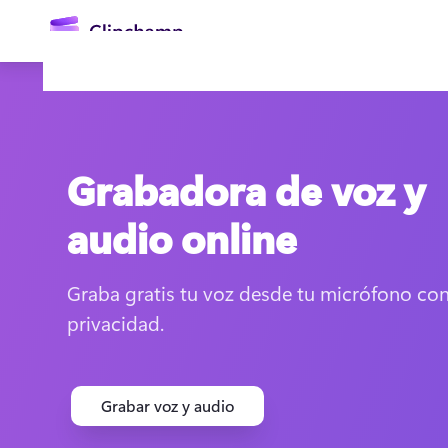
contenido
principal
Grabadora de voz y
audio online
Graba gratis tu voz desde tu micrófono con 
Iniciar sesión
privacidad.
Probar gratis
Grabar voz y audio