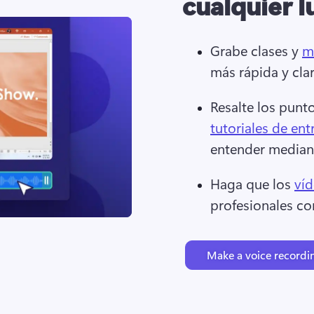
cualquier l
Grabe clases y 
m
más rápida y cla
Resalte los punto
tutoriales de en
entender mediant
Haga que los 
víd
profesionales co
Make a voice recordi