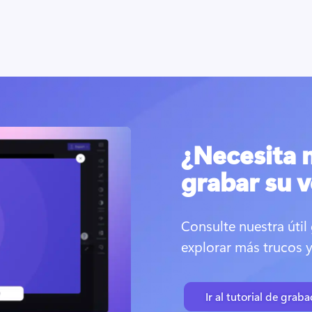
¿Necesita 
grabar su v
Consulte nuestra útil
explorar más trucos 
Ir al tutorial de gra