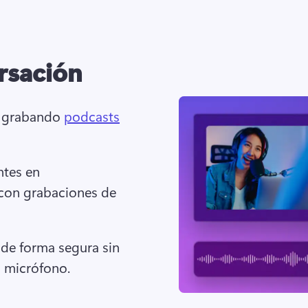
rsación
o grabando 
podcasts
tes en 
con grabaciones de 
 de forma segura sin 
l micrófono. 