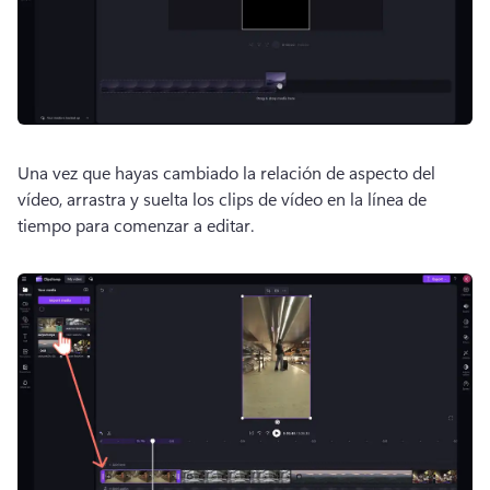
Una vez que hayas cambiado la relación de aspecto del 
vídeo, arrastra y suelta los clips de vídeo en la línea de 
tiempo para comenzar a editar. 