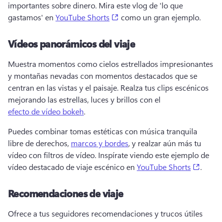
importantes sobre dinero. 
Mira este vlog de 'lo que 
(opens in a new tab)
gastamos' en 
YouTube Shorts
 como un gran ejemplo. 
Vídeos panorámicos del viaje
Muestra momentos como cielos estrellados impresionantes 
y montañas nevadas con momentos destacados que se 
centran en las vistas y el paisaje. 
Realza tus clips escénicos 
mejorando las estrellas, luces y brillos con el 
efecto de vídeo bokeh
. 
Puedes combinar tomas estéticas con música tranquila 
libre de derechos, 
marcos y bordes
, y realzar aún más tu 
vídeo con filtros de vídeo. 
Inspírate viendo este ejemplo de 
(opens
vídeo destacado de viaje escénico en 
YouTube Shorts
. 
Recomendaciones de viaje
Ofrece a tus seguidores recomendaciones y trucos útiles 