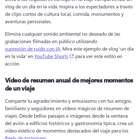
vlog de un día en la vida. 
Inspira a los espectadores a través 
de clips cortos de cultura local, comida, monumentos y 
aventuras personales. 
Elimina cualquier sonido ambiental no deseado de las 
grabaciones filmadas en público utilizando 
supresión de ruido con IA
. 
Mira este ejemplo de vlog ‘un día 
(opens in a new tab)
en la vida’ en 
YouTube Shorts
 para ver este estilo en 
acción. 
Vídeo de resumen anual de mejores momentos
de un viaje
Comparte tu agradecimiento y entusiasmo con tus amigos, 
familiares y seguidores en vídeos mágicos de resumen de 
viajes. 
Desde bellos paisajes e imágenes desde la ventana 
del avión a edificios históricos y gastronomía típica, crea un 
vídeo estético de momentos destacados del viaje para los 
Reels de Instagram
. 