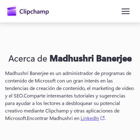
contenido
principal
Acerca de
Madhushri Banerjee
Madhushri Banerjee es un administrador de programas de 
contenido de Microsoft con un gran interés en las 
tendencias de creación de contenido, el marketing de vídeo 
y el SEO.
Comparte interesantes tutoriales y sugerencias 
para ayudar a los lectores a desbloquear su potencial 
Iniciar sesión
creativo mediante Clipchamp y otras aplicaciones de 
(opens in a new 
Microsoft.
Encontrar Madhushri en 
LinkedIn
.
Probar gratis