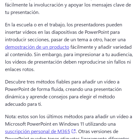
fácilmente la involucración y apoyar los mensajes clave de 
tu presentación. 
En la escuela o en el trabajo, los presentadores pueden 
insertar vídeos en las diapositivas de PowerPoint para 
introducir secciones, pasar de un tema a otro, hacer una 
demostración de un producto
 fácilmente y añadir variedad 
al contenido. 
Sin embargo, para impresionar a tu audiencia, 
los vídeos de presentación deben reproducirse sin fallos ni 
enlaces rotos. 
Descubre tres métodos fiables para añadir un vídeo a 
PowerPoint de forma fluida, creando una presentación 
dinámica y aprende consejos para elegir el método 
adecuado para ti. 
Nota: estos son los últimos métodos para añadir un vídeo a 
Microsoft PowerPoint en Windows 11 utilizando una 
(opens in a new tab)
suscripción personal de M365
. 
Otras versiones de 
PowerPoint pueden tener etiquetas ligeramente diferentes. 