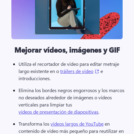
Mejorar vídeos, imágenes y GIF
Utiliza el recortador de vídeo para editar metraje 
(opens in a new 
largo existente en o 
tráilers de vídeo
 e 
introducciones. 
Elimina los bordes negros engorrosos y los marcos 
no deseados alrededor de imágenes o vídeos 
verticales para limpiar tus 
vídeos de presentación de diapositivas
. 
Transforma los 
vídeos largos de YouTube
 en 
contenido de vídeo más pequeño para reutilizar en 