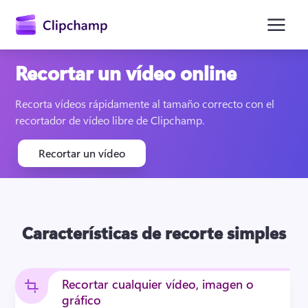
contenido
principal
Recortar un vídeo online
Recorta vídeos rápidamente al tamaño correcto con el 
recortador de vídeo libre de Clipchamp.
Recortar un vídeo
Características de recorte simples
Iniciar sesión
Probar gratis
Recortar cualquier vídeo, imagen o
gráfico