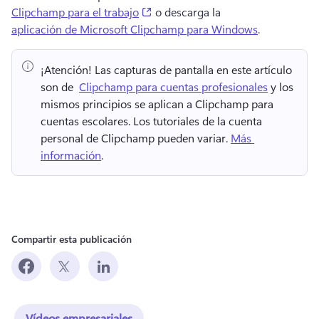
(opens in a new tab)
Clipchamp para el trabajo
 o descarga la 
aplicación de Microsoft Clipchamp para Windows
. 
¡Atención!
 Las capturas de pantalla en este artículo 
son de ⁠ 
Clipchamp para cuentas profesionales
 y los 
mismos principios se aplican a Clipchamp para 
cuentas escolares. 
Los tutoriales de la cuenta 
personal de Clipchamp pueden variar. 
Más 
información
. 
Compartir esta publicación
Vídeos empresariales