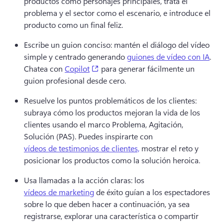
productos como personajes principales, trata el 
problema y el sector como el escenario, e introduce el 
producto como un final feliz. 
Escribe un guion conciso: mantén el diálogo del vídeo 
simple y centrado generando 
guiones de vídeo con IA
. 
(opens in a new tab)
Chatea con 
Copilot
 para generar fácilmente un 
guion profesional desde cero. 
Resuelve los puntos problemáticos de los clientes: 
subraya cómo los productos mejoran la vida de los 
clientes usando el marco Problema, Agitación, 
Solución (PAS). 
Puedes inspirarte con 
vídeos de testimonios de clientes,
 mostrar el reto y 
posicionar los productos como la solución heroica. 
Usa llamadas a la acción claras: los 
vídeos de marketing
 de éxito guían a los espectadores 
sobre lo que deben hacer a continuación, ya sea 
registrarse, explorar una característica o compartir 