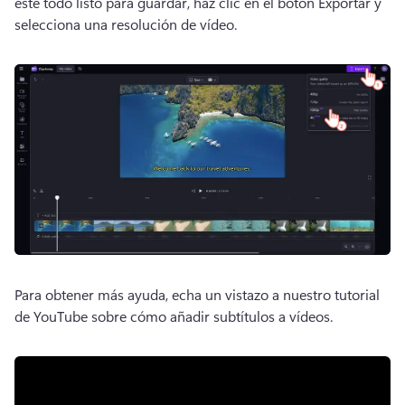
esté todo listo para guardar, haz clic en el botón Exportar y 
selecciona una resolución de vídeo. 
Para obtener más ayuda, echa un vistazo a nuestro tutorial 
de YouTube sobre cómo añadir subtítulos a vídeos. 