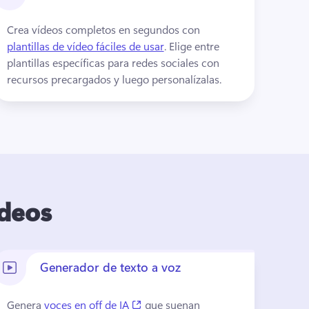
Crea vídeos completos en segundos con 
plantillas de vídeo fáciles de usar
. 
Elige entre 
plantillas específicas para redes sociales con 
recursos precargados y luego personalízalas.
ídeos
Generador de texto a voz
(opens in a new tab)
Genera 
voces en off de IA
 que suenan 