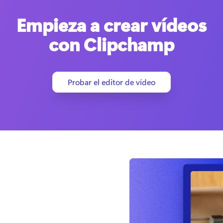
Empieza a crear vídeos
con Clipchamp
Probar el editor de vídeo