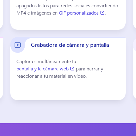
apagados listos para redes sociales convirtiendo 
ab)
(opens in a ne
MP4 e imágenes en 
GIF personalizados
. 
Grabadora de cámara y pantalla
Captura simultáneamente tu 
)
(opens in a new tab)
pantalla y la cámara web
 para narrar y 
reaccionar a tu material en vídeo. 