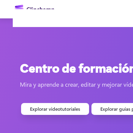
contenido
principal
Centro de formació
Mira y aprende a crear, editar y mejorar ví
Iniciar sesión
Probar gratis
Explorar videotutoriales
Explorar guías 