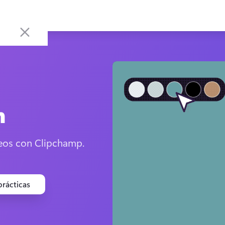
n
deos con Clipchamp.
prácticas