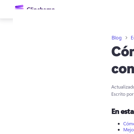
contenido
principal
Blog
E
Cóm
con
Actualizad
Iniciar sesión
Escrito po
Probar gratis
En est
Cómo
Mejo