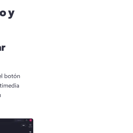
o y
ar
el botón 
timedia 
 