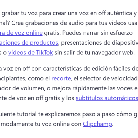
 grabar tu voz para crear una voz en off auténtica y 
nal? 
Crea grabaciones de audio para tus vídeos usa
a de voz online
 gratis. 
Puedes narrar sin esfuerzo 
aciones de productos
, presentaciones de diapositiva
 o 
vídeos de TikTok
 sin salir de tu navegador web. 
 voz en off con características de edición fáciles de
ncipiantes, como el 
recorte
, el selector de velocidad 
ador de volumen, o mejora rápidamente las voces en
nte de voz en off gratis y los 
subtítulos automático
guiente tutorial te explicaremos paso a paso cómo gr
ómodamente tu voz online con 
Clipchamp
. 