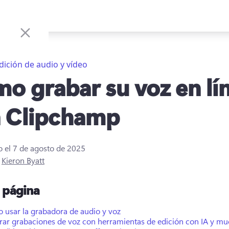
dición de audio y vídeo
o grabar su voz en lí
 Clipchamp
o el
7 de agosto de 2025
r
Kieron Byatt
a página
 usar la grabadora de audio y voz
rar grabaciones de voz con herramientas de edición con IA y m