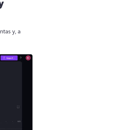
y
tas y, a 