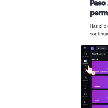
Paso 
permi
Haz clic 
continua