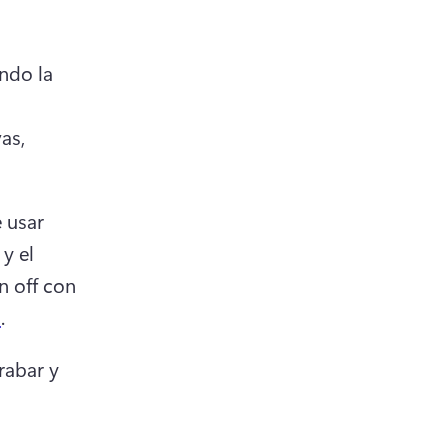
ndo la 
s, 
 usar 
y el 
 off con 
s
. 
abar y 