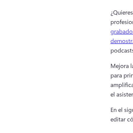
¿Quieres
profesio
grabador
demostr
podcasts
Mejora la
para pri
amplific
el asiste
En el si
editar c