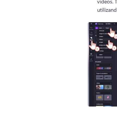
vídeos. 
T
utilizan