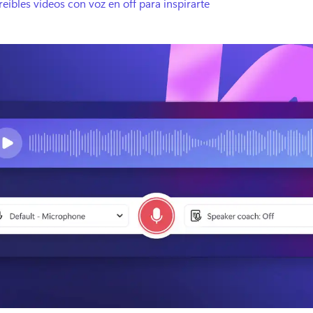
reíbles vídeos con voz en off para inspirarte