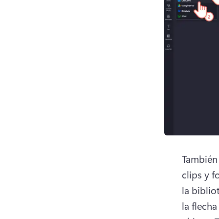
También 
clips y 
la bibli
la flech