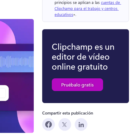
principios se aplican a las 
cuentas de 
Clipchamp para el trabajo y centros 
educativos
». 
Clipchamp es un
editor de vídeo
online gratuito
Pruébalo gratis
Compartir esta publicación