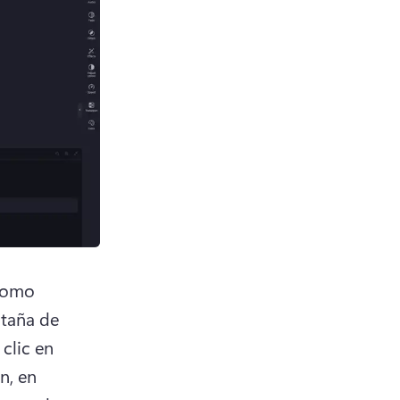
como 
taña de 
clic en 
, en 