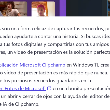
s son una forma eficaz de capturar tus recuerdos, pe
ueden ayudarte a contar una historia. 
Si buscas idea
 a tus fotos digitales y compartirlas con tus amigos 
es, un vídeo de presentación es la solución perfecta
plicación Microsoft Clipchamp
 en Windows 11, crear
magnífico vídeo de presentación es más rápido que nunca. 
e tus preciosos recuerdos guardados en la 
(opens in a new tab)
ón Fotos de Microsoft
 en una bonita presentación
 un abrir y cerrar de ojos con la ayuda del editor de
 IA de Clipchamp. 