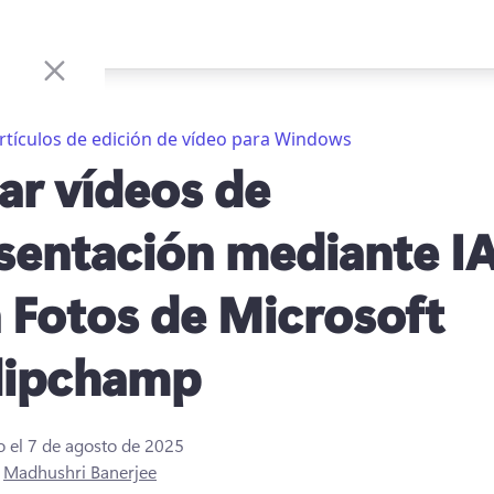
rtículos de edición de vídeo para Windows
ar vídeos de
sentación mediante I
 Fotos de Microsoft
lipchamp
o el
7 de agosto de 2025
r
Madhushri Banerjee