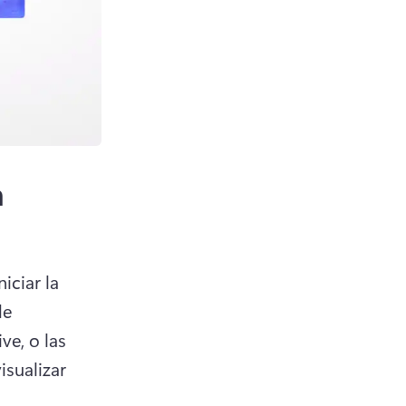
n
ciar la 
e 
e, o las 
sualizar 