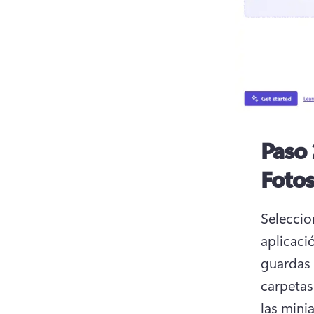
Paso 
Fotos
Seleccio
aplicaci
guardas 
carpetas
las mini