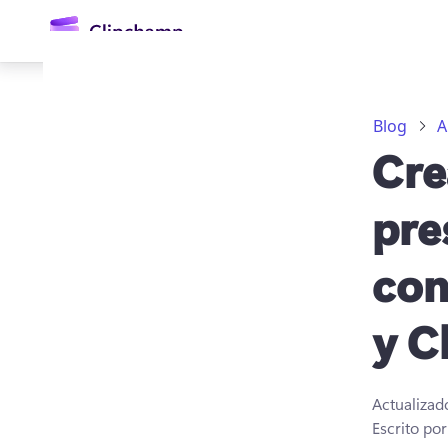
contenido
principal
Blog
A
Cre
pre
con
Iniciar sesión
y C
Probar gratis
Actualizad
Escrito po