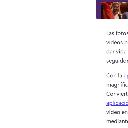
Las foto
vídeos p
dar vida
seguidor
Con la 
a
Conviert
aplicaci
vídeo en
mediante