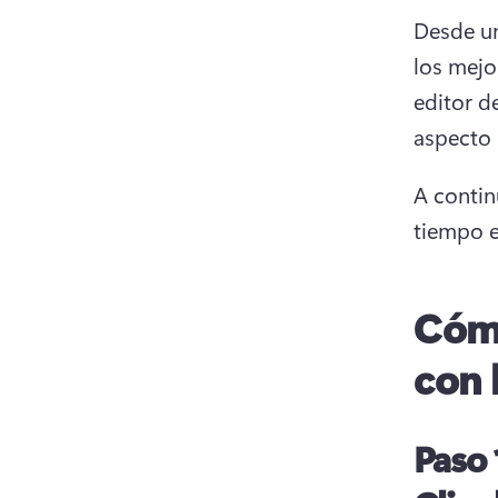
Desde un
los mejo
editor d
aspecto 
A contin
tiempo e
Cómo
con 
Paso 