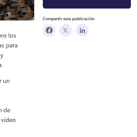
Compartir esta publicación
ro los 
s para 
y 
. 
 un 
 de 
 vídeo 