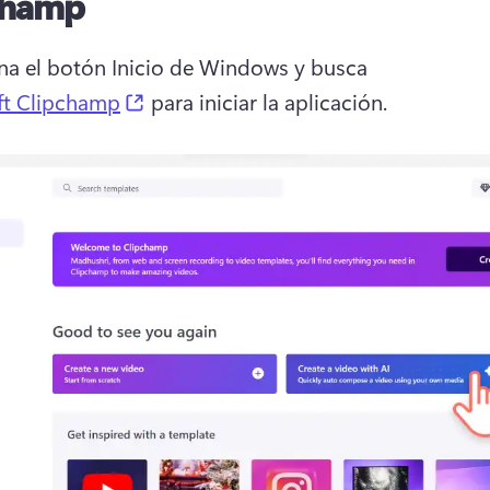
champ
na el botón Inicio de Windows y busca 
(opens in a new tab)
ft Clipchamp
 para iniciar la aplicación. 