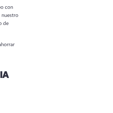
eo con 
nuestro 
 de 
horrar 
IA