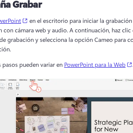
aña Grabar
(opens in a new tab)
werPoint
 en el escritorio para iniciar la grabación
n con cámara web y audio. 
A continuación, haz clic e
de grabación y selecciona la opción Cameo para con
ión. 
s pasos pueden variar en 
PowerPoint para la Web