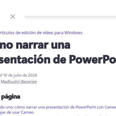
rtículos de edición de vídeo para Windows
o narrar una
sentación de PowerPo
el
10 de julio de 2026
r
Madhushri Banerjee
a página
do uno: cómo narrar una presentación de PowerPoint con Came
ajas de usar Cameo