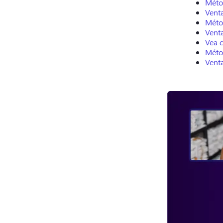
Méto
Venta
Méto
Venta
Vea 
Méto
Venta