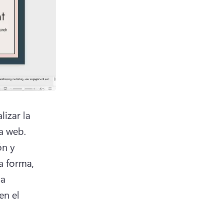
zar la 
colocación de la superposición de la grabación de la cámara web. 
n y 
 forma, 
a 
n el 