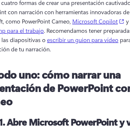
cuatro formas de crear una presentación cautivado
nt con narración con herramientas innovadoras de 
(o
ft, como PowerPoint Cameo, 
Microsoft Copilot
 y
p para el trabajo
. 
Recomendamos tener preparadas 
 las diapositivas o 
escribir un guion para vídeo
 para
ción de tu narración. 
do uno: cómo narrar una
entación de PowerPoint co
eo
1.
Abre Microsoft PowerPoint y v