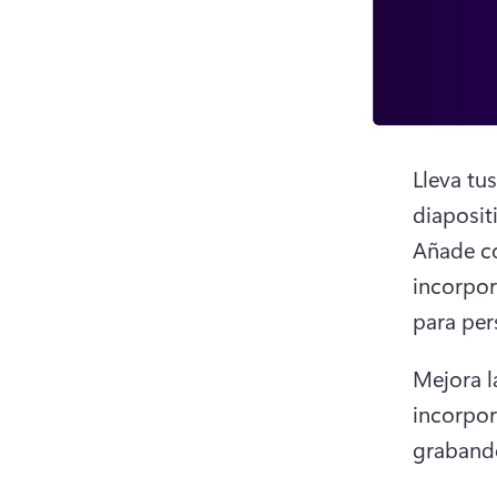
Lleva tus
Añade co
incorpor
para per
Mejora l
incorpor
grabando