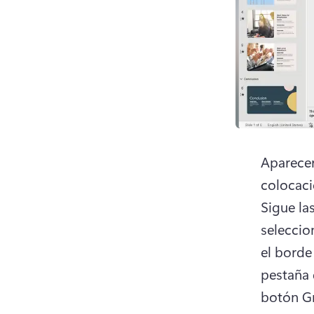
Aparecer
Sigue la
seleccio
el borde
pestaña 
botón Gr