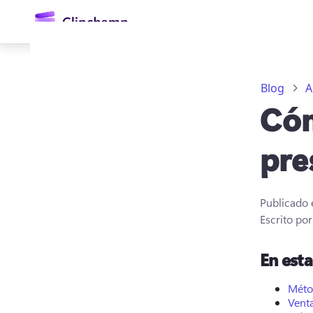
contenido
principal
Blog
A
Cóm
pre
Publicado 
Iniciar sesión
Escrito po
Probar gratis
En est
Méto
Vent