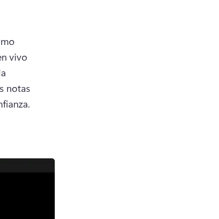
omo 
n vivo 
a 
s notas 
se actualizarán para que puedas continuar narrando con confianza. 