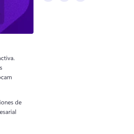
diapositivas en una historia dinámica con una narración atractiva. 
 
bcam 
iones de 
sarial 