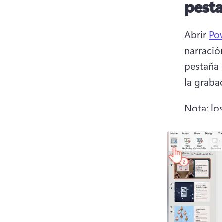
pest
Abrir 
Po
narració
pestaña 
la grabac
Nota: lo