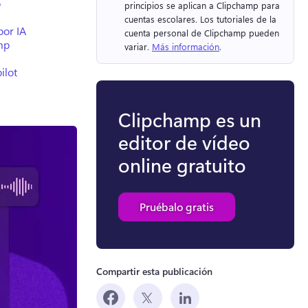
p
principios se aplican a Clipchamp para 
cuentas escolares. 
Los tutoriales de la 
por IA
cuenta personal de Clipchamp pueden 
amp
variar. 
Más información
. 
ilot
Clipchamp es un
editor de vídeo
online gratuito
Pruébalo gratis
Compartir esta publicación