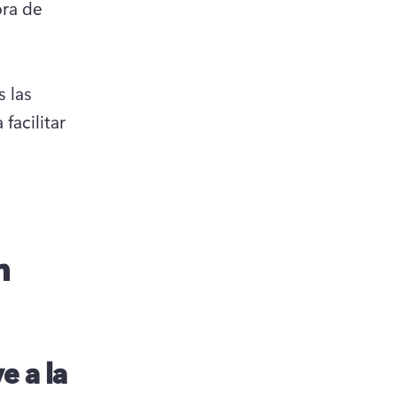
ra de 
pens in a new tab)
 
las 
 facilitar 
n
e a la