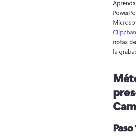
Aprenda 
PowerPoi
Microso
Clipcham
notas de
la graba
Méto
pres
Cam
Paso 