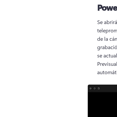
Powe
Se abrir
telepromp
de la cá
grabació
Previsua
automáti