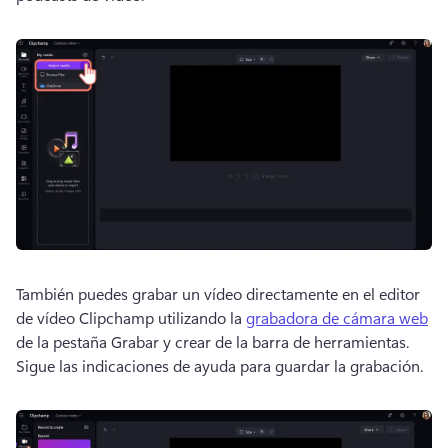
También puedes grabar un vídeo directamente en el editor 
de vídeo Clipchamp utilizando la 
grabadora de cámara web
de la pestaña Grabar y crear de la barra de herramientas. 
Sigue las indicaciones de ayuda para guardar la grabación.