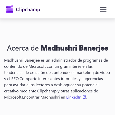
contenido
principal
Acerca de
Madhushri Banerjee
Madhushri Banerjee es un administrador de programas de 
contenido de Microsoft con un gran interés en las 
tendencias de creación de contenido, el marketing de vídeo 
y el SEO.
Comparte interesantes tutoriales y sugerencias 
para ayudar a los lectores a desbloquear su potencial 
Iniciar sesión
creativo mediante Clipchamp y otras aplicaciones de 
(opens in a new 
Microsoft.
Encontrar Madhushri en 
LinkedIn
.
Probar gratis