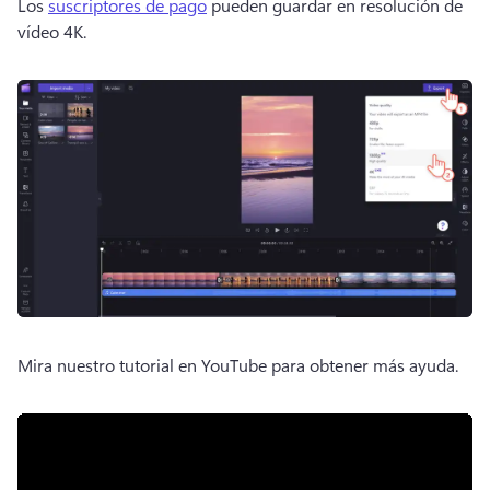
Los 
suscriptores de pago
 pueden guardar en resolución de 
vídeo 4K. 
Mira nuestro tutorial en YouTube para obtener más ayuda. 