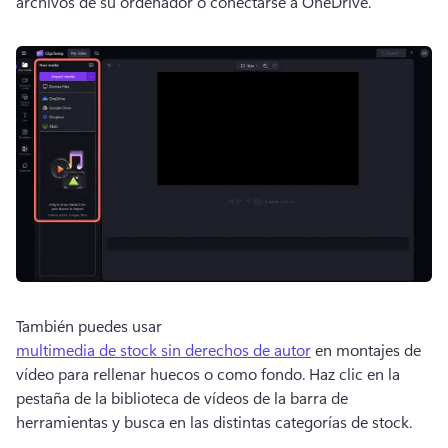
archivos de su ordenador o conectarse a OneDrive. 
También puedes usar 
multimedia de stock sin derechos de autor
 en montajes de 
vídeo para rellenar huecos o como fondo. 
Haz clic en la 
pestaña de la biblioteca de vídeos de la barra de 
herramientas y busca en las distintas categorías de stock. 