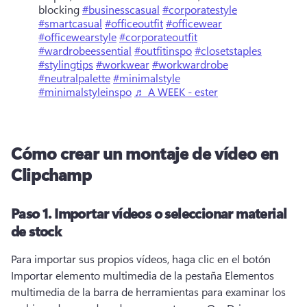
blocking
#businesscasual
#corporatestyle
#smartcasual
#officeoutfit
#officewear
#officewearstyle
#corporateoutfit
#wardrobeessential
#outfitinspo
#closetstaples
#stylingtips
#workwear
#workwardrobe
#neutralpalette
#minimalstyle
#minimalstyleinspo
♬ A WEEK - ester
Cómo crear un montaje de vídeo en
Clipchamp
Paso 1.
Importar vídeos o seleccionar material
de stock
Para importar sus propios vídeos, haga clic en el botón 
Importar elemento multimedia de la pestaña Elementos 
multimedia de la barra de herramientas para examinar los 