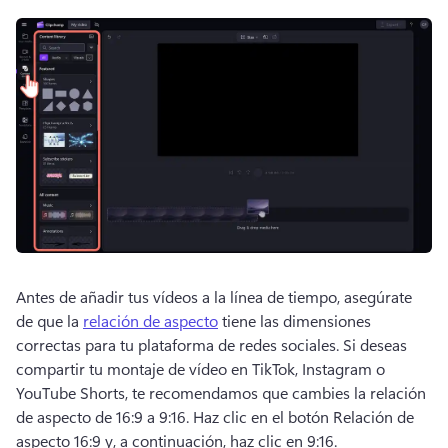
Antes de añadir tus vídeos a la línea de tiempo, asegúrate 
de que la 
relación de aspecto
 tiene las dimensiones 
correctas para tu plataforma de redes sociales. 
Si deseas 
compartir tu montaje de vídeo en TikTok, Instagram o 
YouTube Shorts, te recomendamos que cambies la relación 
de aspecto de 16:9 a 9:16. 
Haz clic en el botón Relación de 
aspecto 16:9 y, a continuación, haz clic en 9:16. 