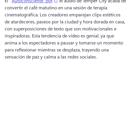
(opens in a new tab)
El ' 
Autoconsciente' por
 el audio de Temper City acaba de 
convertir el café matutino en una sesión de terapia 
cinematográfica. 
Los creadores emparejan clips estéticos 
de atardeceres, paseos por la ciudad y hora dorada en casa, 
con superposiciones de texto que son motivacionales e 
inspiradoras. 
Esta tendencia de vídeo es genial, ya que 
anima a los espectadores a pausar y tomarse un momento 
para reflexionar mientras se desplaza, trayendo una 
sensación de paz y calma a las redes sociales. 