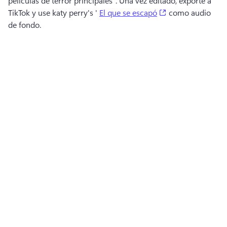
películas de terror principales". 
Una vez editado, exporte a 
(opens in a new t
TikTok y use katy perry's ' 
El que se escapó
 como audio 
de fondo. 