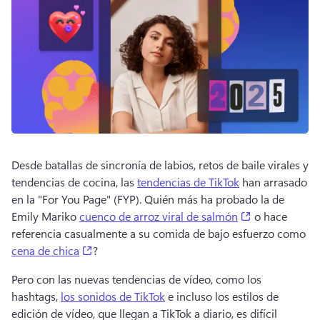
Desde batallas de sincronía de labios, retos de baile virales y 
tendencias de cocina, las 
tendencias de TikTok
 han arrasado 
en la "For You Page" (FYP). 
Quién más ha probado la de 
(opens in a n
Emily Mariko 
cuenco de arroz viral de salmón
 o hace 
referencia casualmente a su comida de bajo esfuerzo como 
(opens in a new tab)
cena de chica
? 
Pero con las nuevas tendencias de vídeo, como los 
hashtags, 
los sonidos de TikTok
 e incluso los estilos de 
edición de vídeo, que llegan a TikTok a diario, es difícil 