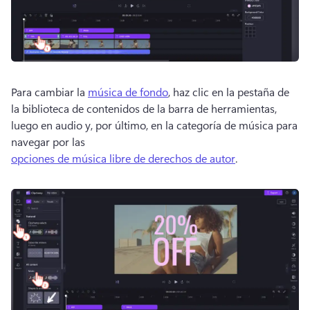
Para cambiar la 
música de fondo
, haz clic en la pestaña de 
la biblioteca de contenidos de la barra de herramientas, 
luego en audio y, por último, en la categoría de música para 
navegar por las 
opciones de música libre de derechos de autor
. 