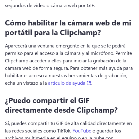
segundos de vídeo o cámara web por GIF. 
Cómo habilitar la cámara web de mi
portátil para la Clipchamp?
Aparecerá una ventana emergente en la que se le pedirá 
permiso para el acceso a la cámara y al micrófono. 
Permite 
Clipchamp acceder a ellos para iniciar la grabación de la 
cámara web de forma segura. 
Para obtener más ayuda para 
habilitar el acceso a nuestras herramientas de grabación, 
(opens in a new tab)
echa un vistazo a la 
artículo de ayuda
. 
¿Puedo compartir el GIF
directamente desde Clipchamp?
Sí, puedes compartir tu GIF de alta calidad directamente en 
las redes sociales como TikTok, 
YouTube
 o guardar los 
archivos multimedia en el equipo o en la nube con 