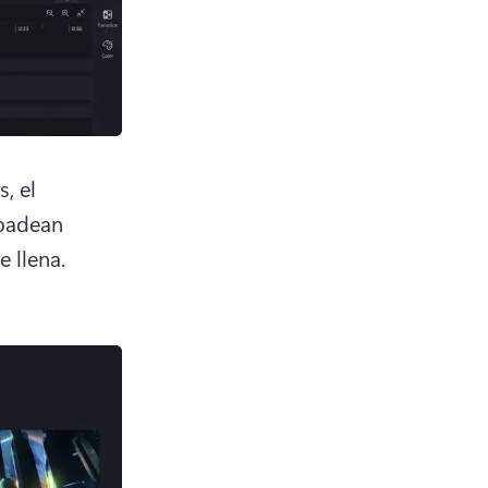
 el 
padean 
rápidamente en la pantalla mientras la barra de porcentaje se llena. 