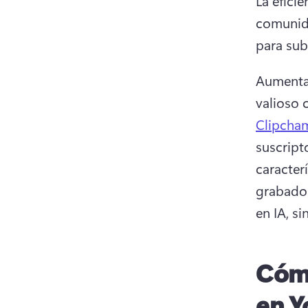
La eficie
comunid
para sub
Aumenta 
valioso 
Clipcha
suscript
caracter
grabador
en IA, s
Cómo
en Y