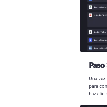
Paso 
Una vez 
para com
haz clic