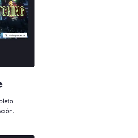
e
leto 
ción, 