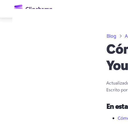
contenido
principal
Blog
A
Cóm
You
Actualizad
Iniciar sesión
Escrito po
Probar gratis
En est
Cómo