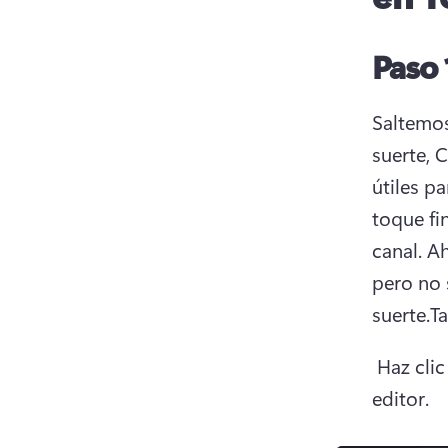
Paso 
Saltemos 
suerte, 
útiles p
toque fin
canal. 
Ah
pero no 
suerte.
T
 Haz clic en el botón Exportar en la esquina superior derecha del 
editor.