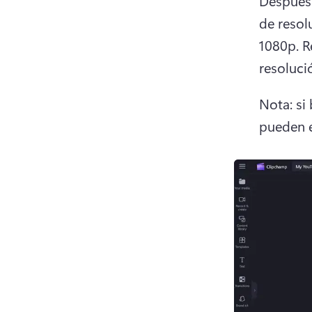
Después 
de resol
1080p. 
R
resolució
Nota: si
pueden e