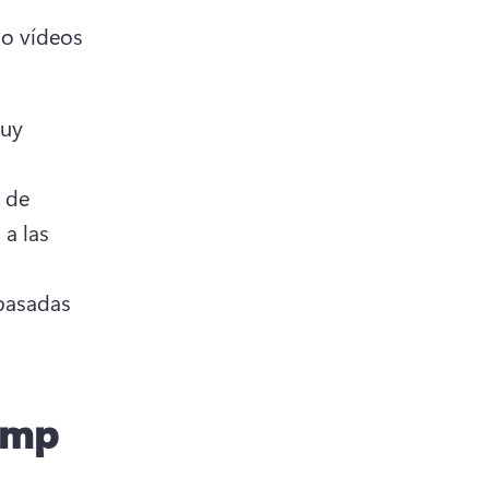
o vídeos 
uy 
 de 
a las 
basadas 
amp