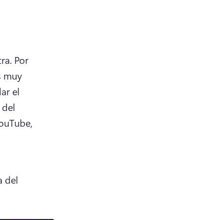
ra. 
Por 
 muy 
r el 
del 
ouTube, 