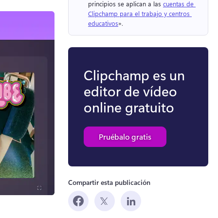
principios se aplican a las 
cuentas de 
Clipchamp para el trabajo y centros 
educativos
». 
Clipchamp es un
editor de vídeo
online gratuito
Pruébalo gratis
Compartir esta publicación