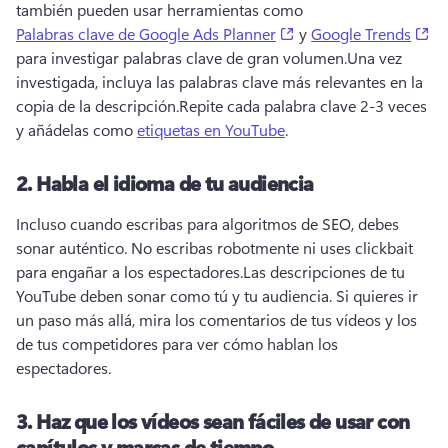
también pueden usar herramientas como 
(opens in a new tab)
(o
Palabras clave de Google Ads Planner
 y 
Google Trends
para investigar palabras clave de gran volumen.
Una vez 
investigada, incluya las palabras clave más relevantes en la 
copia de la descripción.
Repite cada palabra clave 2-3 veces 
y añádelas como 
etiquetas en YouTube
. 
2.
Habla el idioma de tu audiencia
Incluso cuando escribas para algoritmos de SEO, debes 
sonar auténtico. 
No escribas robotmente ni uses clickbait 
para engañar a los espectadores.
Las descripciones de tu 
YouTube deben sonar como tú y tu audiencia. 
Si quieres ir 
un paso más allá, mira los comentarios de tus vídeos y los 
de tus competidores para ver cómo hablan los 
espectadores.
3.
Haz que los vídeos sean fáciles de usar con
capítulos y marcas de tiempo