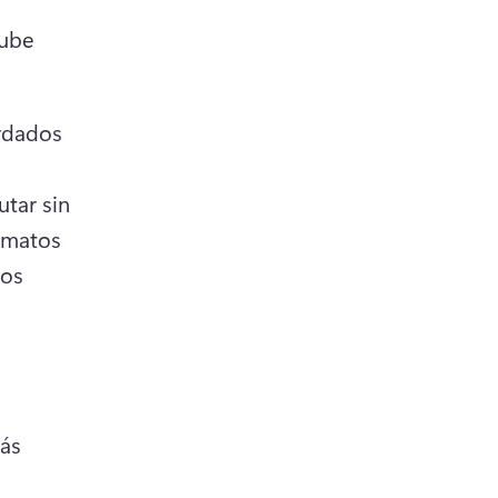
ube 
rdados 
tar sin 
rmatos 
os 
ás 