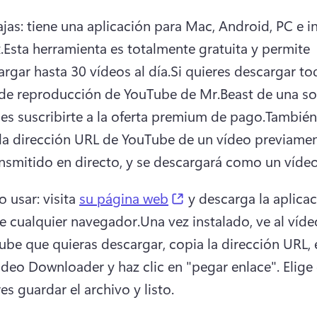
jas: tiene una aplicación para Mac, Android, PC e in
.
Esta herramienta es totalmente gratuita y permite 
rgar hasta 30 vídeos al día.
Si quieres descargar tod
a de reproducción de YouTube de Mr.
Beast de una sol
es suscribirte a la oferta premium de pago.
También
 la dirección URL de YouTube de un vídeo previamen
ansmitido en directo, y se descargará como un víde
(opens in a new tab)
usar: visita 
su página web
 y descarga la aplicac
e cualquier navegador.
Una vez instalado, ve al víde
be que quieras descargar, copia la dirección URL, e
ideo Downloader y haz clic en "pegar enlace". Elige
es guardar el archivo y listo.