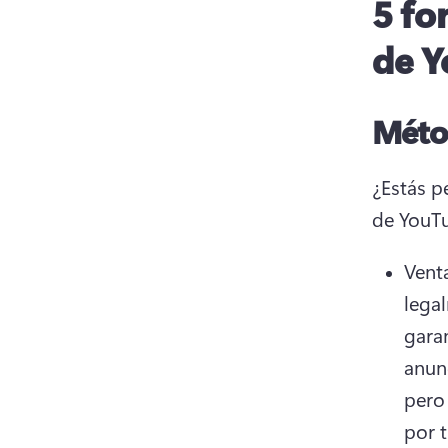
5 fo
de Y
Méto
¿Estás p
de YouT
Venta
legal
gara
anun
pero
por t