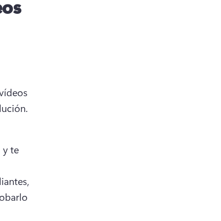
eos
vídeos 
lución.
y te 
iantes, 
barlo 