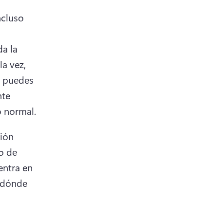
cluso 
a la 
a vez, 
 puedes 
te 
o normal.
ión 
o de 
ntra en 
 dónde 