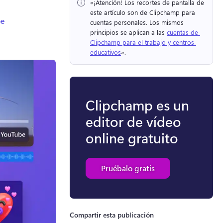
«¡Atención!
 Los recortes de pantalla de 
este artículo son de Clipchamp para 
be
cuentas personales. 
Los mismos 
principios se aplican a las 
cuentas de 
Clipchamp para el trabajo y centros 
educativos
». 
Clipchamp es un
editor de vídeo
online gratuito
Pruébalo gratis
Compartir esta publicación