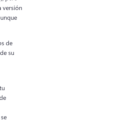
 versión 
aunque 
s de 
de su 
u 
de 
se 