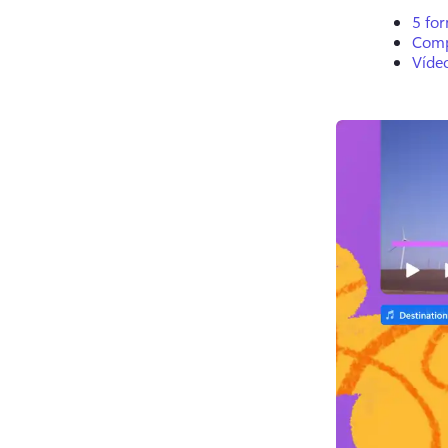
5 fo
Compr
Víde