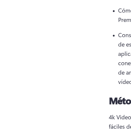
Cómo 
Prem
Cons
de e
apli
cone
de a
víde
Méto
4k Video
fáciles 