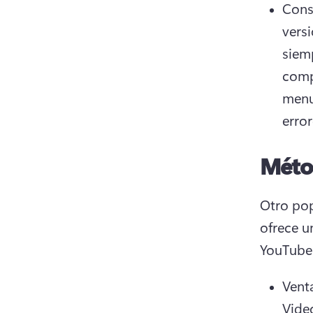
Cons
versi
siemp
comp
menu
error
Méto
Otro pop
ofrece u
YouTube
Venta
Vide