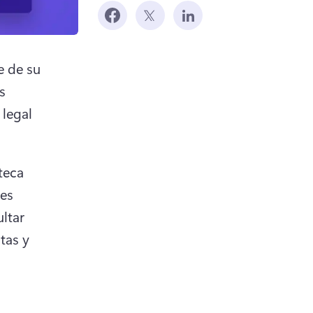
 de su 
 
legal 
eca 
es 
ltar 
as y 