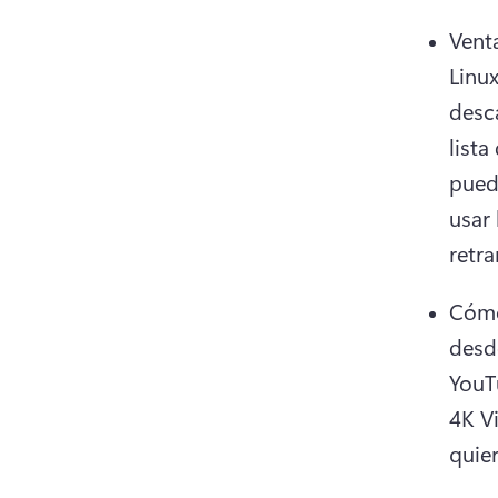
Venta
Linux
desca
list
pued
usar
retr
Cómo 
desd
YouTu
4K V
quier