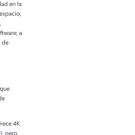
ad en la 
espacio, 
 
tware; a 
 de 
opens in a new tab)
 que 
e 
rece 4K 
, pero 