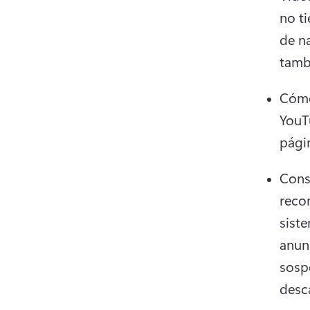
no ti
de n
tamb
Cómo 
YouT
págin
Cons
reco
siste
anun
sosp
desca