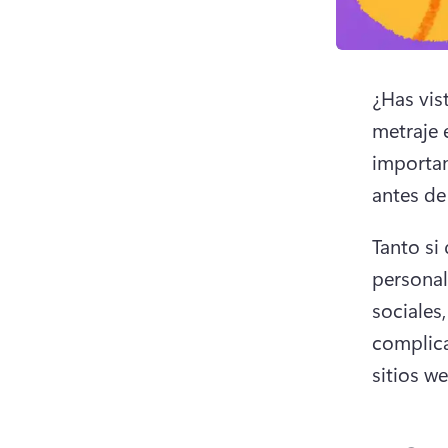
¿Has vis
metraje 
importan
antes de
Tanto si
personal
sociales
complic
sitios w