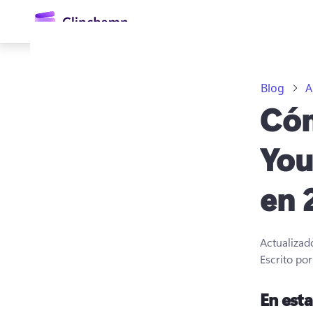
contenido
principal
Blog
A
Cóm
You
en 
Iniciar sesión
Probar gratis
Actualizad
Escrito po
En est